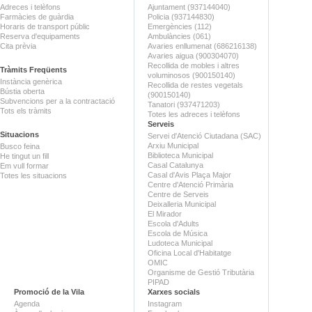
Adreces i telèfons
Ajuntament (937144040)
Farmàcies de guàrdia
Policia (937144830)
Horaris de transport públic
Emergències (112)
Reserva d'equipaments
Ambulàncies (061)
Cita prèvia
Avaries enllumenat (686216138)
Avaries aigua (900304070)
Recollida de mobles i altres
Tràmits Freqüents
voluminosos (900150140)
Instància genèrica
Recollida de restes vegetals
Bústia oberta
(900150140)
Subvencions per a la contractació
Tanatori (937471203)
Tots els tràmits
Totes les adreces i telèfons
Serveis
Situacions
Servei d'Atenció Ciutadana (SAC)
Arxiu Municipal
Busco feina
Biblioteca Municipal
He tingut un fill
Casal Catalunya
Em vull formar
Casal d'Avis Plaça Major
Totes les situacions
Centre d'Atenció Primària
Centre de Serveis
Deixalleria Municipal
El Mirador
Escola d'Adults
Escola de Música
Ludoteca Municipal
Oficina Local d'Habitatge
OMIC
Organisme de Gestió Tributària
PIPAD
Promoció de la Vila
Xarxes socials
Agenda
Instagram