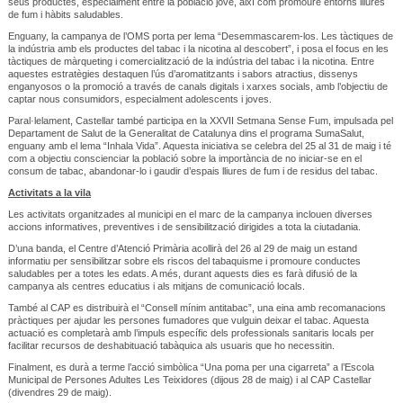
seus productes, especialment entre la població jove, així com promoure entorns lliures
de fum i hàbits saludables.
Enguany, la campanya de l’OMS porta per lema “Desemmascarem-los. Les tàctiques de
la indústria amb els productes del tabac i la nicotina al descobert”, i posa el focus en les
tàctiques de màrqueting i comercialització de la indústria del tabac i la nicotina. Entre
aquestes estratègies destaquen l’ús d’aromatitzants i sabors atractius, dissenys
enganyosos o la promoció a través de canals digitals i xarxes socials, amb l’objectiu de
captar nous consumidors, especialment adolescents i joves.
Paral·lelament, Castellar també participa en la XXVII Setmana Sense Fum, impulsada pel
Departament de Salut de la Generalitat de Catalunya dins el programa SumaSalut,
enguany amb el lema “Inhala Vida”. Aquesta iniciativa se celebra del 25 al 31 de maig i té
com a objectiu conscienciar la població sobre la importància de no iniciar-se en el
consum de tabac, abandonar-lo i gaudir d’espais lliures de fum i de residus del tabac.
Activitats a la vila
Les activitats organitzades al municipi en el marc de la campanya inclouen diverses
accions informatives, preventives i de sensibilització dirigides a tota la ciutadania.
D’una banda, el Centre d’Atenció Primària acollirà del 26 al 29 de maig un estand
informatiu per sensibilitzar sobre els riscos del tabaquisme i promoure conductes
saludables per a totes les edats. A més, durant aquests dies es farà difusió de la
campanya als centres educatius i als mitjans de comunicació locals.
També al CAP es distribuirà el “Consell mínim antitabac”, una eina amb recomanacions
pràctiques per ajudar les persones fumadores que vulguin deixar el tabac. Aquesta
actuació es completarà amb l’impuls específic dels professionals sanitaris locals per
facilitar recursos de deshabituació tabàquica als usuaris que ho necessitin.
Finalment, es durà a terme l’acció simbòlica “Una poma per una cigarreta” a l’Escola
Municipal de Persones Adultes Les Teixidores (dijous 28 de maig) i al CAP Castellar
(divendres 29 de maig).