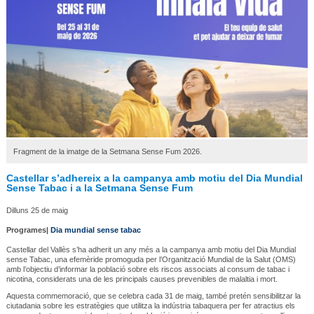
Fragment de la imatge de la Setmana Sense Fum 2026.
Castellar s’adhereix a la campanya amb motiu del Dia Mundial
Sense Tabac i a la Setmana Sense Fum
Dilluns 25 de maig
Programes|
Dia mundial sense tabac
Castellar del Vallès s’ha adherit un any més a la campanya amb motiu del Dia Mundial
sense Tabac, una efemèride promoguda per l’Organització Mundial de la Salut (OMS)
amb l’objectiu d’informar la població sobre els riscos associats al consum de tabac i
nicotina, considerats una de les principals causes prevenibles de malaltia i mort.
Aquesta commemoració, que se celebra cada 31 de maig, també pretén sensibilitzar la
ciutadania sobre les estratègies que utilitza la indústria tabaquera per fer atractius els