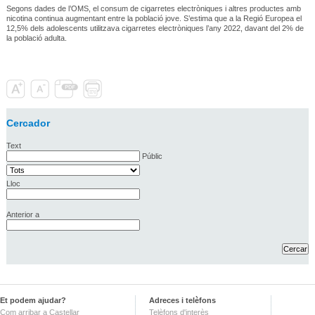
Segons dades de l’OMS, el consum de cigarretes electròniques i altres productes amb
nicotina continua augmentant entre la població jove. S’estima que a la Regió Europea el
12,5% dels adolescents utilitzava cigarretes electròniques l’any 2022, davant del 2% de
la població adulta.
Cercador
Text
Públic
Lloc
Anterior a
Et podem ajudar?
Adreces i telèfons
Com arribar a Castellar
Telèfons d'interès