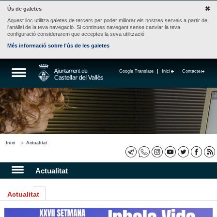
Ús de galetes
Aquest lloc utilitza galetes de tercers per poder millorar els nostres serveis a partir de
l'anàlisi de la teva navegació. Si continues navegant sense canviar la teva
configuració considerarem que acceptes la seva utilització.
Més informació sobre l'ús de les galetes
Google Translate
Inici
Contacte
Inici
Actualitat
Actualitat
Actualitat