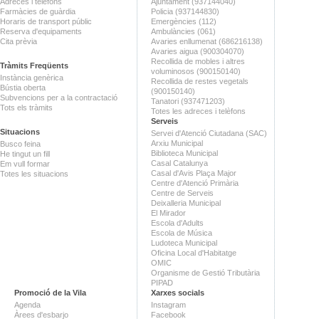
Adreces i telèfons
Ajuntament (937144040)
Farmàcies de guàrdia
Policia (937144830)
Horaris de transport públic
Emergències (112)
Reserva d'equipaments
Ambulàncies (061)
Cita prèvia
Avaries enllumenat (686216138)
Avaries aigua (900304070)
Recollida de mobles i altres
Tràmits Freqüents
voluminosos (900150140)
Instància genèrica
Recollida de restes vegetals
Bústia oberta
(900150140)
Subvencions per a la contractació
Tanatori (937471203)
Tots els tràmits
Totes les adreces i telèfons
Serveis
Situacions
Servei d'Atenció Ciutadana (SAC)
Arxiu Municipal
Busco feina
Biblioteca Municipal
He tingut un fill
Casal Catalunya
Em vull formar
Casal d'Avis Plaça Major
Totes les situacions
Centre d'Atenció Primària
Centre de Serveis
Deixalleria Municipal
El Mirador
Escola d'Adults
Escola de Música
Ludoteca Municipal
Oficina Local d'Habitatge
OMIC
Organisme de Gestió Tributària
PIPAD
Promoció de la Vila
Xarxes socials
Agenda
Instagram
Àrees d'esbarjo
Facebook