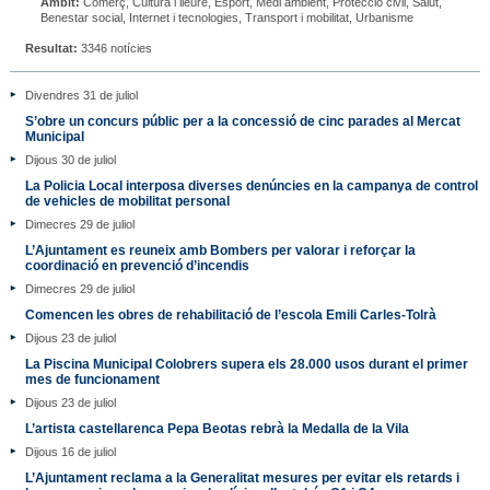
Àmbit:
Comerç, Cultura i lleure, Esport, Medi ambient, Protecció civil, Salut,
Benestar social, Internet i tecnologies, Transport i mobilitat, Urbanisme
Resultat:
3346 notícies
Divendres 31 de juliol
S’obre un concurs públic per a la concessió de cinc parades al Mercat
Municipal
Dijous 30 de juliol
La Policia Local interposa diverses denúncies en la campanya de control
de vehicles de mobilitat personal
Dimecres 29 de juliol
L’Ajuntament es reuneix amb Bombers per valorar i reforçar la
coordinació en prevenció d’incendis
Dimecres 29 de juliol
Comencen les obres de rehabilitació de l’escola Emili Carles-Tolrà
Dijous 23 de juliol
La Piscina Municipal Colobrers supera els 28.000 usos durant el primer
mes de funcionament
Dijous 23 de juliol
L’artista castellarenca Pepa Beotas rebrà la Medalla de la Vila
Dijous 16 de juliol
L’Ajuntament reclama a la Generalitat mesures per evitar els retards i