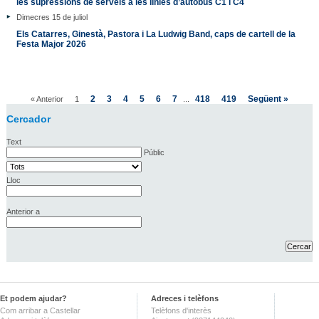
les supressions de serveis a les línies d’autobús C1 i C4
Dimecres 15 de juliol
Els Catarres, Ginestà, Pastora i La Ludwig Band, caps de cartell de la
Festa Major 2026
2
3
4
5
6
7
418
419
Següent »
« Anterior
1
...
Cercador
Text
Públic
Lloc
Anterior a
Et podem ajudar?
Adreces i telèfons
Com arribar a Castellar
Telèfons d'interès