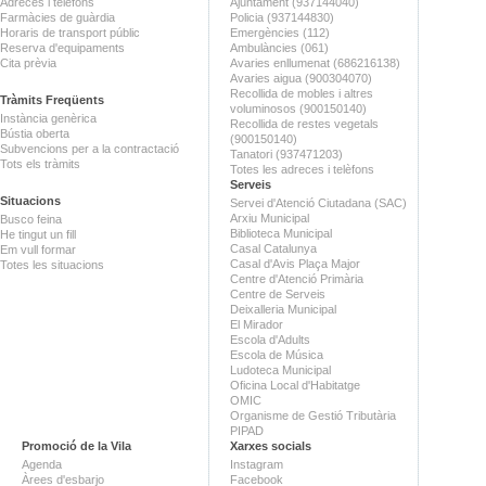
Adreces i telèfons
Ajuntament (937144040)
Farmàcies de guàrdia
Policia (937144830)
Horaris de transport públic
Emergències (112)
Reserva d'equipaments
Ambulàncies (061)
Cita prèvia
Avaries enllumenat (686216138)
Avaries aigua (900304070)
Recollida de mobles i altres
Tràmits Freqüents
voluminosos (900150140)
Instància genèrica
Recollida de restes vegetals
Bústia oberta
(900150140)
Subvencions per a la contractació
Tanatori (937471203)
Tots els tràmits
Totes les adreces i telèfons
Serveis
Situacions
Servei d'Atenció Ciutadana (SAC)
Arxiu Municipal
Busco feina
Biblioteca Municipal
He tingut un fill
Casal Catalunya
Em vull formar
Casal d'Avis Plaça Major
Totes les situacions
Centre d'Atenció Primària
Centre de Serveis
Deixalleria Municipal
El Mirador
Escola d'Adults
Escola de Música
Ludoteca Municipal
Oficina Local d'Habitatge
OMIC
Organisme de Gestió Tributària
PIPAD
Promoció de la Vila
Xarxes socials
Agenda
Instagram
Àrees d'esbarjo
Facebook