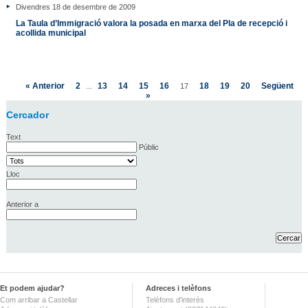
Divendres 18 de desembre de 2009
La Taula d’Immigració valora la posada en marxa del Pla de recepció i
acollida municipal
« Anterior
2
13
14
15
16
18
19
20
Següent
...
17
»
Cercador
Text
Públic
Lloc
Anterior a
Et podem ajudar?
Adreces i telèfons
Com arribar a Castellar
Telèfons d'interès