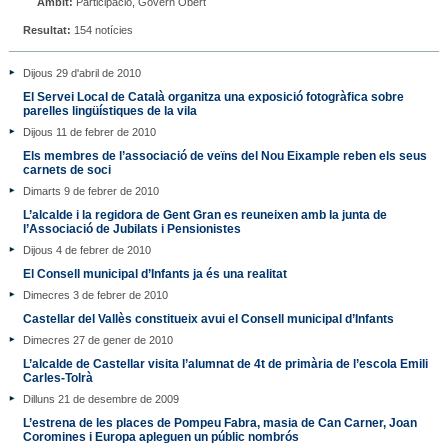
Àmbit:
Participació, Govern Obert
Resultat:
154 notícies
Dijous 29 d'abril de 2010
El Servei Local de Català organitza una exposició fotogràfica sobre
parelles lingüístiques de la vila
Dijous 11 de febrer de 2010
Els membres de l’associació de veïns del Nou Eixample reben els seus
carnets de soci
Dimarts 9 de febrer de 2010
L’alcalde i la regidora de Gent Gran es reuneixen amb la junta de
l’Associació de Jubilats i Pensionistes
Dijous 4 de febrer de 2010
El Consell municipal d’Infants ja és una realitat
Dimecres 3 de febrer de 2010
Castellar del Vallès constitueix avui el Consell municipal d’Infants
Dimecres 27 de gener de 2010
L’alcalde de Castellar visita l’alumnat de 4t de primària de l’escola Emili
Carles-Tolrà
Dilluns 21 de desembre de 2009
L’estrena de les places de Pompeu Fabra, masia de Can Carner, Joan
Coromines i Europa apleguen un públic nombrós