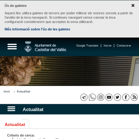
Ús de galetes
Aquest lloc utilitza galetes de tercers per poder millorar els nostres serveis a partir de
l'anàlisi de la teva navegació. Si continues navegant sense canviar la teva
configuració considerarem que acceptes la seva utilització.
Més informació sobre l'ús de les galetes
Google Translate
Inici
Contacte
Inici
Actualitat
Actualitat
Actualitat
Criteris de cerca: