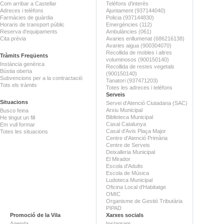
Com arribar a Castellar
Telèfons d'interès
Adreces i telèfons
Ajuntament (937144040)
Farmàcies de guàrdia
Policia (937144830)
Horaris de transport públic
Emergències (112)
Reserva d'equipaments
Ambulàncies (061)
Cita prèvia
Avaries enllumenat (686216138)
Avaries aigua (900304070)
Recollida de mobles i altres
Tràmits Freqüents
voluminosos (900150140)
Instància genèrica
Recollida de restes vegetals
Bústia oberta
(900150140)
Subvencions per a la contractació
Tanatori (937471203)
Tots els tràmits
Totes les adreces i telèfons
Serveis
Situacions
Servei d'Atenció Ciutadana (SAC)
Arxiu Municipal
Busco feina
Biblioteca Municipal
He tingut un fill
Casal Catalunya
Em vull formar
Casal d'Avis Plaça Major
Totes les situacions
Centre d'Atenció Primària
Centre de Serveis
Deixalleria Municipal
El Mirador
Escola d'Adults
Escola de Música
Ludoteca Municipal
Oficina Local d'Habitatge
OMIC
Organisme de Gestió Tributària
PIPAD
Promoció de la Vila
Xarxes socials
Agenda
Instagram