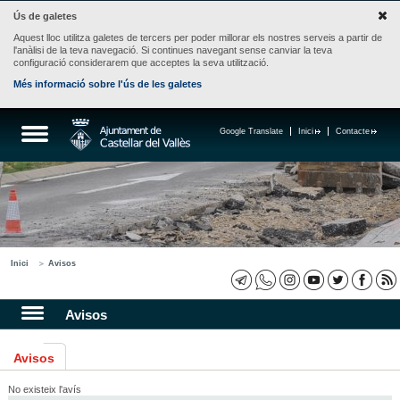
Ús de galetes
Aquest lloc utilitza galetes de tercers per poder millorar els nostres serveis a partir de
l'anàlisi de la teva navegació. Si continues navegant sense canviar la teva
configuració considerarem que acceptes la seva utilització.
Més informació sobre l'ús de les galetes
Google Translate
Inici
Contacte
Inici
Avisos
Avisos
Avisos
No existeix l'avís