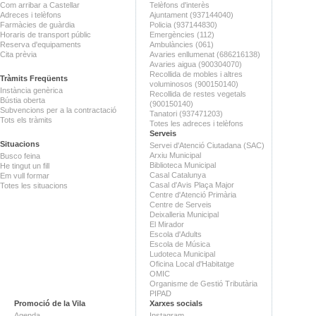
Com arribar a Castellar
Telèfons d'interès
Adreces i telèfons
Ajuntament (937144040)
Farmàcies de guàrdia
Policia (937144830)
Horaris de transport públic
Emergències (112)
Reserva d'equipaments
Ambulàncies (061)
Cita prèvia
Avaries enllumenat (686216138)
Avaries aigua (900304070)
Recollida de mobles i altres
Tràmits Freqüents
voluminosos (900150140)
Instància genèrica
Recollida de restes vegetals
Bústia oberta
(900150140)
Subvencions per a la contractació
Tanatori (937471203)
Tots els tràmits
Totes les adreces i telèfons
Serveis
Situacions
Servei d'Atenció Ciutadana (SAC)
Arxiu Municipal
Busco feina
Biblioteca Municipal
He tingut un fill
Casal Catalunya
Em vull formar
Casal d'Avis Plaça Major
Totes les situacions
Centre d'Atenció Primària
Centre de Serveis
Deixalleria Municipal
El Mirador
Escola d'Adults
Escola de Música
Ludoteca Municipal
Oficina Local d'Habitatge
OMIC
Organisme de Gestió Tributària
PIPAD
Promoció de la Vila
Xarxes socials
Agenda
Instagram