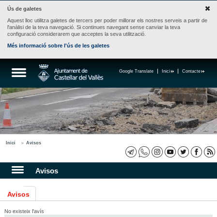
Ús de galetes
Aquest lloc utilitza galetes de tercers per poder millorar els nostres serveis a partir de
l'anàlisi de la teva navegació. Si continues navegant sense canviar la teva
configuració considerarem que acceptes la seva utilització.
Més informació sobre l'ús de les galetes
Google Translate
Inici
Contacte
Inici
Avisos
Avisos
Avisos
No existeix l'avís