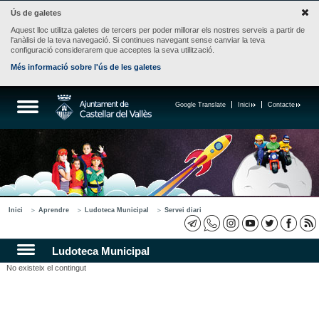
Ús de galetes
Aquest lloc utilitza galetes de tercers per poder millorar els nostres serveis a partir de
l'anàlisi de la teva navegació. Si continues navegant sense canviar la teva
configuració considerarem que acceptes la seva utilització.
Més informació sobre l'ús de les galetes
Google Translate
Inici
Contacte
Inici
Aprendre
Ludoteca Municipal
Servei diari
Ludoteca Municipal
No existeix el contingut