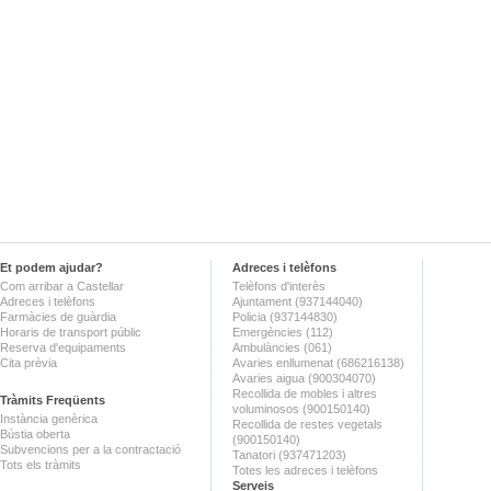
Et podem ajudar?
Adreces i telèfons
Com arribar a Castellar
Telèfons d'interès
Adreces i telèfons
Ajuntament (937144040)
Farmàcies de guàrdia
Policia (937144830)
Horaris de transport públic
Emergències (112)
Reserva d'equipaments
Ambulàncies (061)
Cita prèvia
Avaries enllumenat (686216138)
Avaries aigua (900304070)
Recollida de mobles i altres
Tràmits Freqüents
voluminosos (900150140)
Instància genèrica
Recollida de restes vegetals
Bústia oberta
(900150140)
Subvencions per a la contractació
Tanatori (937471203)
Tots els tràmits
Totes les adreces i telèfons
Serveis