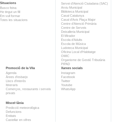
Situacions
Servei d'Atenció Ciutadana (SAC)
Arxiu Municipal
Busco feina
Biblioteca Municipal
He tingut un fill
Casal Catalunya
Em vull formar
Casal d'Avis Plaça Major
Totes les situacions
Centre d'Atenció Primària
Centre de Serveis
Deixalleria Municipal
El Mirador
Escola d'Adults
Escola de Música
Ludoteca Municipal
Oficina Local d'Habitatge
OMIC
Organisme de Gestió Tributària
PIPAD
Promoció de la Vila
Xarxes socials
Agenda
Instagram
Àrees d'esbarjo
Facebook
Llocs d'interès
Twitter
Itineraris
Youtube
Comerços, restaurants i serveis
WhatsApp
privats
Miscel·lània
Predicció meteorològica
Defuncions
Entitats
Castellar en xifres