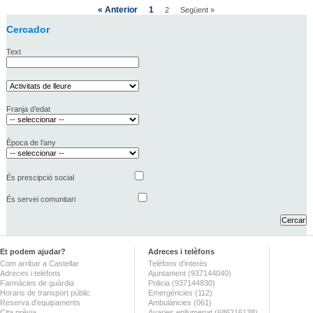
« Anterior
1
2
Següent »
Cercador
Text
Franja d’edat
Època de l’any
És prescipció social
És servei comunitari
Et podem ajudar?
Adreces i telèfons
Com arribar a Castellar
Telèfons d'interès
Adreces i telèfons
Ajuntament (937144040)
Farmàcies de guàrdia
Policia (937144830)
Horaris de transport públic
Emergències (112)
Reserva d'equipaments
Ambulàncies (061)
Cita prèvia
Avaries enllumenat (686216138)