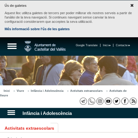
Ús de galetes
Aquest lloc utilitza galetes de tercers per poder millorar els nostres serveis a partir de
l'anàlisi de la teva navegació. Si continues navegant sense canviar la teva
configuració considerarem que acceptes la seva utilització.
Més informació sobre l'ús de les galetes
Google Translate
Inici
Contacte
Inici
Viure
Infància i Adolescència
Activitats extraescolars
Activitats de
lleure
Infància i Adolescència
Activitats extraescolars