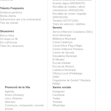
Avaries aigua (900304070)
Recollida de mobles i altres
Tràmits Freqüents
voluminosos (900150140)
Instància genèrica
Recollida de restes vegetals
Bústia oberta
(900150140)
Subvencions per a la contractació
Tanatori (937471203)
Tots els tràmits
Totes les adreces i telèfons
Serveis
Situacions
Servei d'Atenció Ciutadana (SAC)
Arxiu Municipal
Busco feina
Biblioteca Municipal
He tingut un fill
Casal Catalunya
Em vull formar
Casal d'Avis Plaça Major
Totes les situacions
Centre d'Atenció Primària
Centre de Serveis
Deixalleria Municipal
El Mirador
Escola d'Adults
Escola de Música
Ludoteca Municipal
Oficina Local d'Habitatge
OMIC
Organisme de Gestió Tributària
PIPAD
Promoció de la Vila
Xarxes socials
Agenda
Instagram
Àrees d'esbarjo
Facebook
Llocs d'interès
Twitter
Itineraris
Youtube
Comerços, restaurants i serveis
WhatsApp
privats