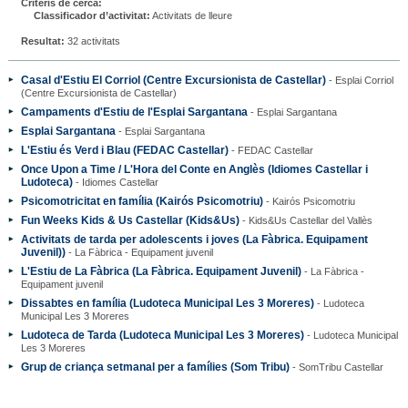
Criteris de cerca:
Classificador d’activitat:
Activitats de lleure
Resultat:
32 activitats
Casal d'Estiu El Corriol (Centre Excursionista de Castellar)
- Esplai Corriol
(Centre Excursionista de Castellar)
Campaments d'Estiu de l'Esplai Sargantana
- Esplai Sargantana
Esplai Sargantana
- Esplai Sargantana
L'Estiu és Verd i Blau (FEDAC Castellar)
- FEDAC Castellar
Once Upon a Time / L'Hora del Conte en Anglès (Idiomes Castellar i
Ludoteca)
- Idiomes Castellar
Psicomotricitat en família (Kairós Psicomotriu)
- Kairós Psicomotriu
Fun Weeks Kids & Us Castellar (Kids&Us)
- Kids&Us Castellar del Vallès
Activitats de tarda per adolescents i joves (La Fàbrica. Equipament
Juvenil))
- La Fàbrica - Equipament juvenil
L'Estiu de La Fàbrica (La Fàbrica. Equipament Juvenil)
- La Fàbrica -
Equipament juvenil
Dissabtes en família (Ludoteca Municipal Les 3 Moreres)
- Ludoteca
Municipal Les 3 Moreres
Ludoteca de Tarda (Ludoteca Municipal Les 3 Moreres)
- Ludoteca Municipal
Les 3 Moreres
Grup de criança setmanal per a famílies (Som Tribu)
- SomTribu Castellar