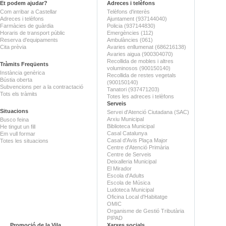
Et podem ajudar?
Adreces i telèfons
Com arribar a Castellar
Telèfons d'interès
Adreces i telèfons
Ajuntament (937144040)
Farmàcies de guàrdia
Policia (937144830)
Horaris de transport públic
Emergències (112)
Reserva d'equipaments
Ambulàncies (061)
Cita prèvia
Avaries enllumenat (686216138)
Avaries aigua (900304070)
Recollida de mobles i altres
Tràmits Freqüents
voluminosos (900150140)
Instància genèrica
Recollida de restes vegetals
Bústia oberta
(900150140)
Subvencions per a la contractació
Tanatori (937471203)
Tots els tràmits
Totes les adreces i telèfons
Serveis
Situacions
Servei d'Atenció Ciutadana (SAC)
Arxiu Municipal
Busco feina
Biblioteca Municipal
He tingut un fill
Casal Catalunya
Em vull formar
Casal d'Avis Plaça Major
Totes les situacions
Centre d'Atenció Primària
Centre de Serveis
Deixalleria Municipal
El Mirador
Escola d'Adults
Escola de Música
Ludoteca Municipal
Oficina Local d'Habitatge
OMIC
Organisme de Gestió Tributària
PIPAD
Promoció de la Vila
Xarxes socials