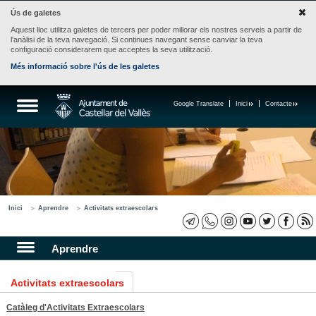
Ús de galetes
Aquest lloc utilitza galetes de tercers per poder millorar els nostres serveis a partir de
l'anàlisi de la teva navegació. Si continues navegant sense canviar la teva
configuració considerarem que acceptes la seva utilització.
Més informació sobre l'ús de les galetes
Google Translate
Inici
Contacte
Inici
Aprendre
Activitats extraescolars
Aprendre
Activitats extraescolars
Catàleg d'Activitats Extraescolars