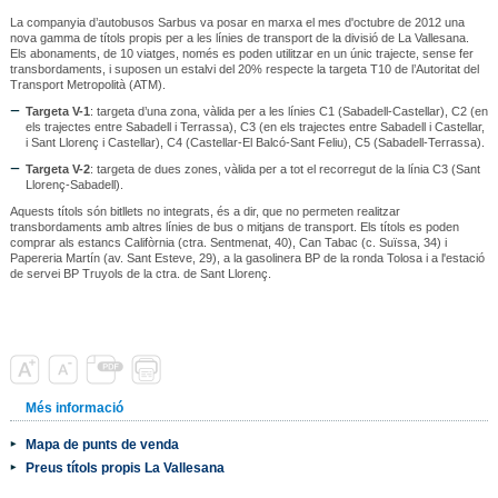
La companyia d’autobusos Sarbus va posar en marxa el mes d'octubre de 2012 una
nova gamma de títols propis per a les línies de transport de la divisió de La Vallesana.
Els abonaments, de 10 viatges, només es poden utilitzar en un únic trajecte, sense fer
transbordaments, i suposen un estalvi del 20% respecte la targeta T10 de l’Autoritat del
Transport Metropolità (ATM).
Targeta V-1
: targeta d’una zona, vàlida per a les línies C1 (Sabadell-Castellar), C2 (en
els trajectes entre Sabadell i Terrassa), C3 (en els trajectes entre Sabadell i Castellar,
i Sant Llorenç i Castellar), C4 (Castellar-El Balcó-Sant Feliu), C5 (Sabadell-Terrassa).
Targeta V-2
: targeta de dues zones, vàlida per a tot el recorregut de la línia C3 (Sant
Llorenç-Sabadell).
Aquests títols són bitllets no integrats, és a dir, que no permeten realitzar
transbordaments amb altres línies de bus o mitjans de transport. Els títols es poden
comprar als estancs Califòrnia (ctra. Sentmenat, 40), Can Tabac (c. Suïssa, 34) i
Papereria Martín (av. Sant Esteve, 29), a la gasolinera BP de la ronda Tolosa i a l'estació
de servei BP Truyols de la ctra. de Sant Llorenç.
Més informació
Mapa de punts de venda
Preus títols propis La Vallesana