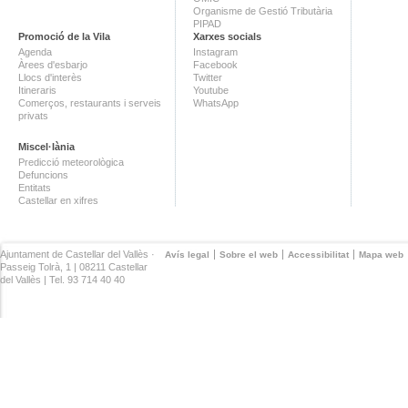
Organisme de Gestió Tributària
PIPAD
Promoció de la Vila
Xarxes socials
Agenda
Instagram
Àrees d'esbarjo
Facebook
Llocs d'interès
Twitter
Itineraris
Youtube
Comerços, restaurants i serveis
WhatsApp
privats
Miscel·lània
Predicció meteorològica
Defuncions
Entitats
Castellar en xifres
Ajuntament de Castellar del Vallès ·
Avís legal
Sobre el web
Accessibilitat
Mapa web
Passeig Tolrà, 1 | 08211 Castellar
del Vallès | Tel. 93 714 40 40