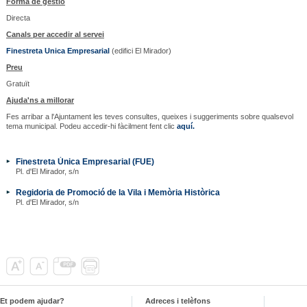
Forma de gestió
Directa
Canals per accedir al servei
Finestreta Unica Empresarial
(edifici El Mirador)
Preu
Gratuït
Ajuda'ns a millorar
Fes arribar a l'Ajuntament les teves consultes, queixes i suggeriments sobre qualsevol
tema municipal. Podeu accedir-hi fàcilment fent clic
aquí.
Finestreta Única Empresarial (FUE)
Pl. d'El Mirador, s/n
Regidoria de Promoció de la Vila i Memòria Històrica
Pl. d'El Mirador, s/n
Et podem ajudar?
Adreces i telèfons