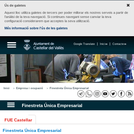
Ús de galetes
Aquest lloc utilitza galetes de tercers per poder millorar els nostres serveis a partir de
l'anàlisi de la teva navegació. Si continues navegant sense canviar la teva
configuració considerarem que acceptes la seva utilització.
Més informació sobre l'ús de les galetes
Google Translate
Inici
Contacte
Inici
Empresa i ocupació
Finestreta Única Empresarial
Finestreta Única Empresarial
FUE Castellar
Finestreta Única Empresarial