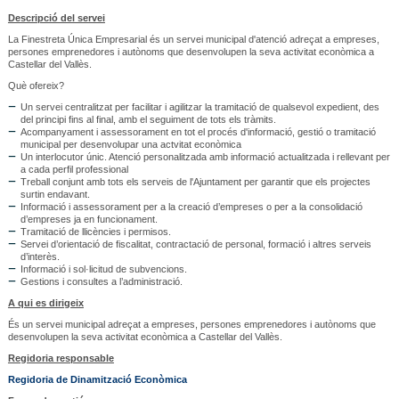
Descripció del servei
La Finestreta Única Empresarial és un servei municipal d'atenció adreçat a empreses,
persones emprenedores i autònoms que desenvolupen la seva activitat econòmica a
Castellar del Vallès.
Què ofereix?
Un servei centralitzat per facilitar i agilitzar la tramitació de qualsevol expedient, des
del principi fins al final, amb el seguiment de tots els tràmits.
Acompanyament i assessorament en tot el procés d'informació, gestió o tramitació
municipal per desenvolupar una actvitat econòmica
Un interlocutor únic. Atenció personalitzada amb informació actualitzada i rellevant per
a cada perfil professional
Treball conjunt amb tots els serveis de l'Ajuntament per garantir que els projectes
surtin endavant.
Informació i assessorament per a la creació d’empreses o per a la consolidació
d’empreses ja en funcionament.
Tramitació de llicències i permisos.
Servei d’orientació de fiscalitat, contractació de personal, formació i altres serveis
d’interès.
Informació i sol·licitud de subvencions.
Gestions i consultes a l’administració.
A qui es dirigeix
És un servei municipal adreçat a empreses, persones emprenedores i autònoms que
desenvolupen la seva activitat econòmica a Castellar del Vallès.
Regidoria responsable
Regidoria de Dinamització Econòmica