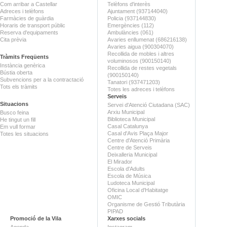
Com arribar a Castellar
Telèfons d'interès
Adreces i telèfons
Ajuntament (937144040)
Farmàcies de guàrdia
Policia (937144830)
Horaris de transport públic
Emergències (112)
Reserva d'equipaments
Ambulàncies (061)
Cita prèvia
Avaries enllumenat (686216138)
Avaries aigua (900304070)
Recollida de mobles i altres
Tràmits Freqüents
voluminosos (900150140)
Instància genèrica
Recollida de restes vegetals
Bústia oberta
(900150140)
Subvencions per a la contractació
Tanatori (937471203)
Tots els tràmits
Totes les adreces i telèfons
Serveis
Situacions
Servei d'Atenció Ciutadana (SAC)
Arxiu Municipal
Busco feina
Biblioteca Municipal
He tingut un fill
Casal Catalunya
Em vull formar
Casal d'Avis Plaça Major
Totes les situacions
Centre d'Atenció Primària
Centre de Serveis
Deixalleria Municipal
El Mirador
Escola d'Adults
Escola de Música
Ludoteca Municipal
Oficina Local d'Habitatge
OMIC
Organisme de Gestió Tributària
PIPAD
Promoció de la Vila
Xarxes socials
Agenda
Instagram