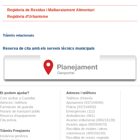
Regidoria de Residus i Malbaratament Alimentari
Regidoria d'Urbanisme
Tràmits relacionats
Reserva de cita amb els serveis tècnics municipals
Et podem ajudar?
Adreces i telèfons
Com arribar a Castellar
Telèfons d'interès
Adreces i telèfons
Ajuntament (937144040)
Farmàcies de guàrdia
Policia (937144830)
Horaris de transport públic
Emergències (112)
Reserva d'equipaments
Ambulàncies (061)
Cita prèvia
Avaries enllumenat (686216138)
Avaries aigua (900304070)
Recollida de mobles i altres
Tràmits Freqüents
voluminosos (900150140)
Instància genèrica
Recollida de restes vegetals