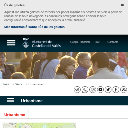
Ús de galetes
Aquest lloc utilitza galetes de tercers per poder millorar els nostres serveis a partir de
l'anàlisi de la teva navegació. Si continues navegant sense canviar la teva
configuració considerarem que acceptes la seva utilització.
Més informació sobre l'ús de les galetes
Google Translate
Inici
Contacte
Inici
Viure
Urbanisme
Urbanisme
Urbanisme