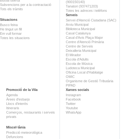
Bústia oberta
(900150140)
Subvencions per a la contractació
Tanatori (937471203)
Tots els tràmits
Totes les adreces i telèfons
Serveis
Situacions
Servei d'Atenció Ciutadana (SAC)
Arxiu Municipal
Busco feina
Biblioteca Municipal
He tingut un fill
Casal Catalunya
Em vull formar
Casal d'Avis Plaça Major
Totes les situacions
Centre d'Atenció Primària
Centre de Serveis
Deixalleria Municipal
El Mirador
Escola d'Adults
Escola de Música
Ludoteca Municipal
Oficina Local d'Habitatge
OMIC
Organisme de Gestió Tributària
PIPAD
Promoció de la Vila
Xarxes socials
Agenda
Instagram
Àrees d'esbarjo
Facebook
Llocs d'interès
Twitter
Itineraris
Youtube
Comerços, restaurants i serveis
WhatsApp
privats
Miscel·lània
Predicció meteorològica
Defuncions