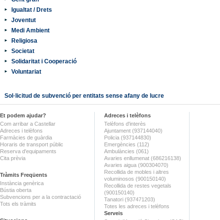
Igualtat / Drets
Joventut
Medi Ambient
Religiosa
Societat
Solidaritat i Cooperació
Voluntariat
Sol·licitud de subvenció per entitats sense afany de lucre
Et podem ajudar?
Adreces i telèfons
Com arribar a Castellar
Telèfons d'interès
Adreces i telèfons
Ajuntament (937144040)
Farmàcies de guàrdia
Policia (937144830)
Horaris de transport públic
Emergències (112)
Reserva d'equipaments
Ambulàncies (061)
Cita prèvia
Avaries enllumenat (686216138)
Avaries aigua (900304070)
Recollida de mobles i altres
Tràmits Freqüents
voluminosos (900150140)
Instància genèrica
Recollida de restes vegetals
Bústia oberta
(900150140)
Subvencions per a la contractació
Tanatori (937471203)
Tots els tràmits
Totes les adreces i telèfons
Serveis