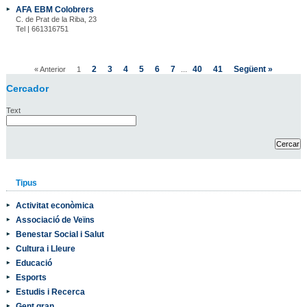
AFA EBM Colobrers
C. de Prat de la Riba, 23
Tel | 661316751
2
3
4
5
6
7
40
41
Següent »
« Anterior
1
...
Cercador
Text
Tipus
Activitat econòmica
Associació de Veïns
Benestar Social i Salut
Cultura i Lleure
Educació
Esports
Estudis i Recerca
Gent gran