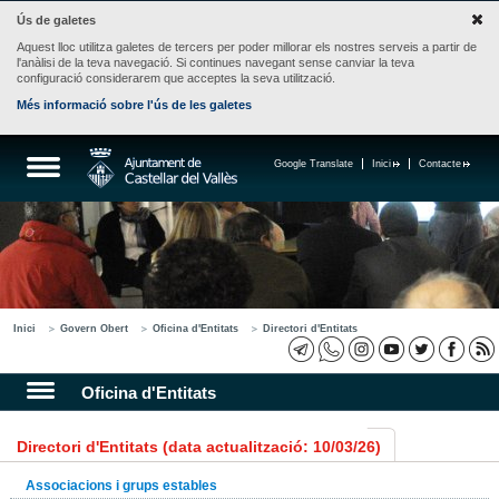
Ús de galetes
Aquest lloc utilitza galetes de tercers per poder millorar els nostres serveis a partir de
l'anàlisi de la teva navegació. Si continues navegant sense canviar la teva
configuració considerarem que acceptes la seva utilització.
Més informació sobre l'ús de les galetes
Google Translate
Inici
Contacte
Inici
Govern Obert
Oficina d'Entitats
Directori d'Entitats
Oficina d'Entitats
Directori d'Entitats (data actualització: 10/03/26)
Associacions i grups estables