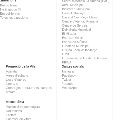
Situacions
Servei d'Atenció Ciutadana (SAC)
Arxiu Municipal
Busco feina
Biblioteca Municipal
He tingut un fill
Casal Catalunya
Em vull formar
Casal d'Avis Plaça Major
Totes les situacions
Centre d'Atenció Primària
Centre de Serveis
Deixalleria Municipal
El Mirador
Escola d'Adults
Escola de Música
Ludoteca Municipal
Oficina Local d'Habitatge
OMIC
Organisme de Gestió Tributària
PIPAD
Promoció de la Vila
Xarxes socials
Agenda
Instagram
Àrees d'esbarjo
Facebook
Llocs d'interès
Twitter
Itineraris
Youtube
Comerços, restaurants i serveis
WhatsApp
privats
Miscel·lània
Predicció meteorològica
Defuncions
Entitats
Castellar en xifres