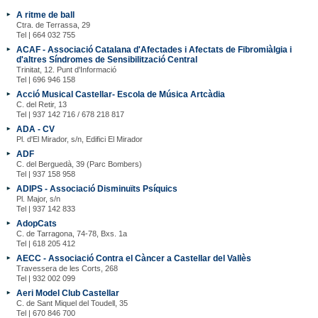
A ritme de ball
Ctra. de Terrassa, 29
Tel | 664 032 755
ACAF - Associació Catalana d'Afectades i Afectats de Fibromiàlgia i
d'altres Síndromes de Sensibilització Central
Trinitat, 12. Punt d'Informació
Tel | 696 946 158
Acció Musical Castellar- Escola de Música Artcàdia
C. del Retir, 13
Tel | 937 142 716 / 678 218 817
ADA - CV
Pl. d'El Mirador, s/n, Edifici El Mirador
ADF
C. del Berguedà, 39 (Parc Bombers)
Tel | 937 158 958
ADIPS - Associació Disminuïts Psíquics
Pl. Major, s/n
Tel | 937 142 833
AdopCats
C. de Tarragona, 74-78, Bxs. 1a
Tel | 618 205 412
AECC - Associació Contra el Càncer a Castellar del Vallès
Travessera de les Corts, 268
Tel | 932 002 099
Aeri Model Club Castellar
C. de Sant Miquel del Toudell, 35
Tel | 670 846 700