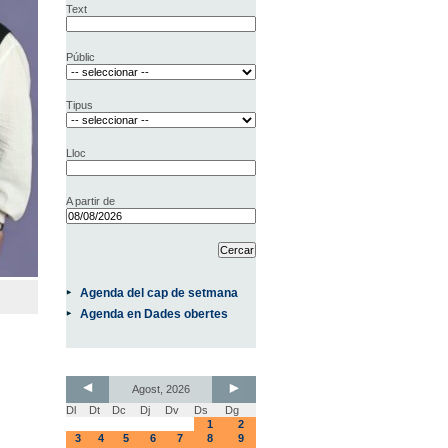
Text
Públic
Tipus
Lloc
A partir de
Agenda del cap de setmana
Agenda en Dades obertes
Agost, 2026
Dl
Dt
Dc
Dj
Dv
Ds
Dg
1
2
3
4
5
6
7
8
9