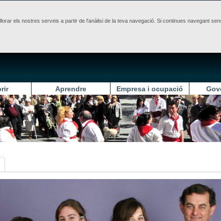
illorar els nostres serveis a partir de l'anàlisi de la teva navegació. Si continues navegant 
rir
Aprendre
Empresa i ocupació
Gov