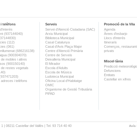
i telèfons
Serveis
Promoció de la Vila
d'interès
Servei d'Atenció Ciutadana (SAC)
Agenda
nt (937144040)
Arxiu Municipal
Àrees d'esbarjo
(937144830)
Biblioteca Municipal
Llocs d'interès
ies (112)
Casal Catalunya
Itineraris
ies (061)
Casal d'Avis Plaça Major
Comerços, restaurants
enllumenat (686216138)
Centre d'Atenció Primària
privats
aigua (900304070)
Centre de Serveis
 de mobles i altres
Deixalleria Municipal
Miscel·lània
sos (900150140)
El Mirador
Predicció meteorològi
a de restes vegetals
Escola d'Adults
Defuncions
140)
Escola de Música
Entitats
 (937471203)
Ludoteca Municipal
Castellar en xifres
 adreces i telèfons
Oficina Local d'Habitatge
OMIC
Organisme de Gestió Tributària
PIPAD
 1 | 08211 Castellar del Vallès | Tel. 93 714 40 40
Avís 