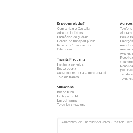
Et podem ajudar?
Adreces 
Com arribar a Castellar
Telèfons 
Adreces i telèfons
Ajuntame
Farmàcies de guàrdia
Policia 
Horaris de transport públic
Emergènc
Reserva d'equipaments
Ambulànc
Cita prèvia
Avaries 
Avaries 
Recollida
Tràmits Freqüents
volumino
Instància genèrica
Recollid
Bústia oberta
(900150
Subvencions per a la contractació
Tanatori
Tots els tràmits
Totes les
Situacions
Busco feina
He tingut un fill
Em vull formar
Totes les situacions
Ajuntament de Castellar del Vallès · Passeig Tolrà,