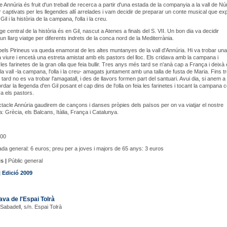
 Annúria és fruit d'un treball de recerca a partir d'una estada de la companyia a la vall de Núr
captivats per les llegendes allí arrelades i vam decidir de preparar un conte musical que ex
Gil i la història de la campana, l'olla i la creu.
e central de la història és en Gil, nascut a Atenes a finals del S. VII. Un bon dia va decidir
n llarg viatge per diferents indrets de la conca nord de la Mediterrània.
els Pirineus va queda enamorat de les altes muntanyes de la vall d'Annúria. Hi va trobar un
a viure i encetà una estreta amistat amb els pastors del lloc. Els cridava amb la campana i
les farinetes de la gran olla que feia bullir. Tres anys més tard se n'anà cap a França i deixà 
la vall -la campana, l'olla i la creu- amagats juntament amb una talla de fusta de Maria. Fins t
tard no es va trobar l'amagatall, i des de llavors formen part del santuari. Avui dia, si anem a
dar la llegenda d'en Gil posant el cap dins de l'olla on feia les farinetes i tocant la campana 
a els pastors.
tacle Annúria gaudirem de cançons i danses pròpies dels països per on va viatjar el nostre
a: Grècia, els Balcans, Itàlia, França i Catalunya.
00
da general: 6 euros; preu per a joves i majors de 65 anys: 3 euros
s |
Públic general
|
Edició 2009
ava de l'Espai Tolrà
 Sabadell, s/n. Espai Tolrà