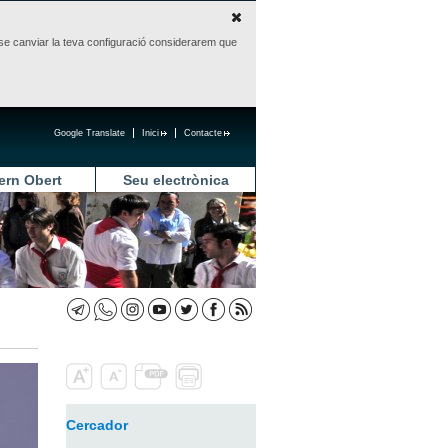
sense canviar la teva configuració considerarem que
Google Translate
Inici
Contacte
ern Obert
Seu electrònica
Cercador