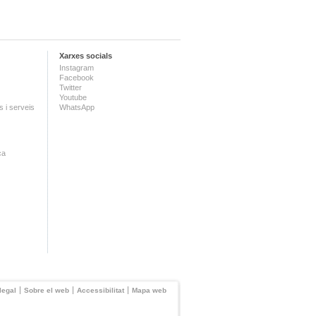
Xarxes socials
Instagram
Facebook
Twitter
Youtube
 i serveis
WhatsApp
ca
legal
Sobre el web
Accessibilitat
Mapa web