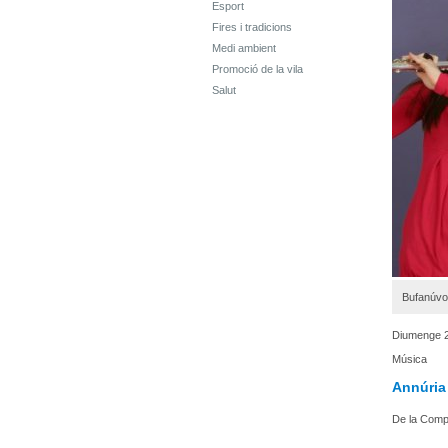
Esport
Fires i tradicions
Medi ambient
Promoció de la vila
Salut
Bufanúvo
Diumenge 2
Música
Annúria
De la Comp