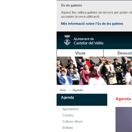
Ús de galetes
Aquest lloc utilitza galetes de tercers per poder m
acceptes la seva utilització.
Més informació sobre l'ús de les galetes
Viure
Descob
Inici
Agenda
Agenda
Agenda
Ajuntament
Comerç
Cultura i lleure
Entitats