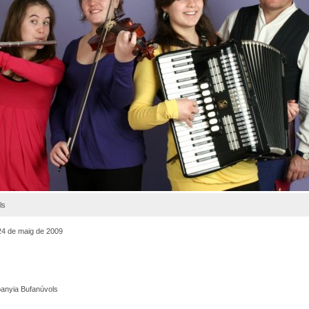
ls
4 de maig de 2009
anyia Bufanúvols