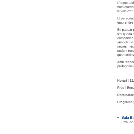
L'espectacle
vam quedar 
la vida d'en 
El personatg
emprendre u
En passar p
s'hi quedà 
compartien 
símbols de 
segles més 
podem recor
quan cridav
Amb l'espec
protagonist
Horari |
12:
Preu |
Entra
Destinatari
Programa 
Sala Bl
Ctra. de