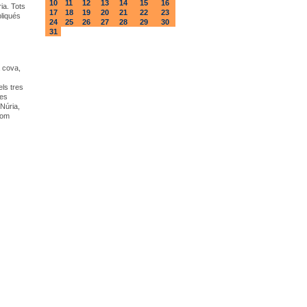
10
11
12
13
14
15
16
ia. Tots
17
18
19
20
21
22
23
pliqués
24
25
26
27
28
29
30
31
a cova,
els tres
res
 Núria,
com