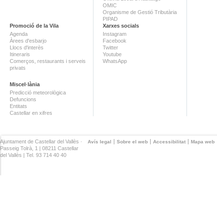
OMIC
Organisme de Gestió Tributària
PIPAD
Promoció de la Vila
Xarxes socials
Agenda
Instagram
Àrees d'esbarjo
Facebook
Llocs d'interès
Twitter
Itineraris
Youtube
Comerços, restaurants i serveis
WhatsApp
privats
Miscel·lània
Predicció meteorològica
Defuncions
Entitats
Castellar en xifres
Ajuntament de Castellar del Vallès ·
Avís legal
Sobre el web
Accessibilitat
Mapa web
Passeig Tolrà, 1 | 08211 Castellar
del Vallès | Tel. 93 714 40 40