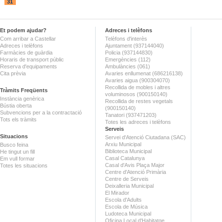
31
Et podem ajudar?
Adreces i telèfons
Com arribar a Castellar
Telèfons d'interès
Adreces i telèfons
Ajuntament (937144040)
Farmàcies de guàrdia
Policia (937144830)
Horaris de transport públic
Emergències (112)
Reserva d'equipaments
Ambulàncies (061)
Cita prèvia
Avaries enllumenat (686216138)
Avaries aigua (900304070)
Recollida de mobles i altres
Tràmits Freqüents
voluminosos (900150140)
Instància genèrica
Recollida de restes vegetals
Bústia oberta
(900150140)
Subvencions per a la contractació
Tanatori (937471203)
Tots els tràmits
Totes les adreces i telèfons
Serveis
Situacions
Servei d'Atenció Ciutadana (SAC)
Arxiu Municipal
Busco feina
Biblioteca Municipal
He tingut un fill
Casal Catalunya
Em vull formar
Casal d'Avis Plaça Major
Totes les situacions
Centre d'Atenció Primària
Centre de Serveis
Deixalleria Municipal
El Mirador
Escola d'Adults
Escola de Música
Ludoteca Municipal
Oficina Local d'Habitatge