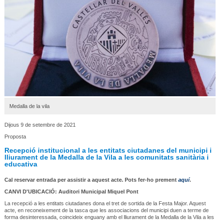
Medalla de la vila
Dijous 9 de setembre de 2021
Proposta
Recepció institucional a les entitats ciutadanes del municipi i
lliurament de la Medalla de la Vila a les comunitats sanitària i
educativa
Cal reservar entrada per assistir a aquest acte. Pots fer-ho prement
aquí
.
CANVI D'UBICACIÓ: Auditori Municipal Miquel Pont
La recepció a les entitats ciutadanes dona el tret de sortida de la Festa Major. Aquest
acte, en reconeixement de la tasca que les associacions del municipi duen a terme de
forma desinteressada, coincideix enguany amb el lliurament de la Medalla de la Vila a les