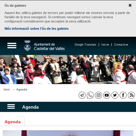
Ús de galetes
Aquest lloc utilitza galetes de tercers per poder millorar els nostres serveis a partir de
l'anàlisi de la teva navegació. Si continues navegant sense canviar la teva
configuració considerarem que acceptes la seva utilització.
Més informació sobre l'ús de les galetes
Google Translate
Inici
Contacte
Inici
Agenda
Agenda
Agenda