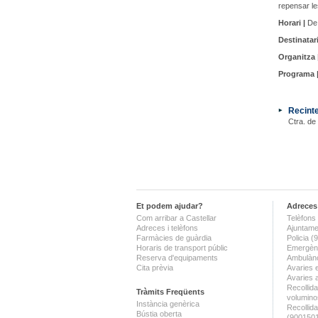
repensar le
Horari |
De 
Destinatari
Organitza 
Programa 
Recinte
Ctra. de
Et podem ajudar?
Adreces 
Com arribar a Castellar
Telèfons 
Adreces i telèfons
Ajuntame
Farmàcies de guàrdia
Policia 
Horaris de transport públic
Emergènc
Reserva d'equipaments
Ambulànc
Cita prèvia
Avaries 
Avaries 
Recollida
Tràmits Freqüents
volumino
Instància genèrica
Recollid
Bústia oberta
(900150