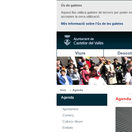
Ús de galetes
Aquest lloc utilitza galetes de tercers per poder m
acceptes la seva utilització.
Més informació sobre l'ús de les galetes
Viure
Descob
Inici
Agenda
Agenda
Agenda
Ajuntament
Comerç
Cultura i lleure
Entitats