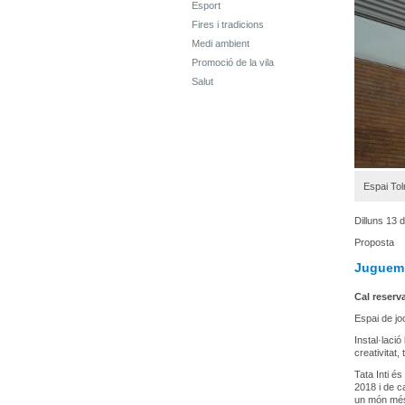
Esport
Fires i tradicions
Medi ambient
Promoció de la vila
Salut
Espai Tol
Dilluns 13
Proposta
Juguem 
Cal reserv
Espai de joc
Instal·lació
creativitat
Tata Inti és
2018 i de ca
un món més 