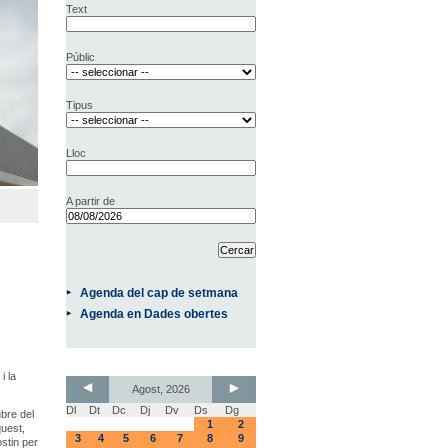
Text
Públic
Tipus
Lloc
A partir de
Agenda del cap de setmana
Agenda en Dades obertes
i la
Agost, 2026
Dl
Dt
Dc
Dj
Dv
Ds
Dg
ubre del
1
2
quest,
3
4
5
6
7
8
9
ostin per