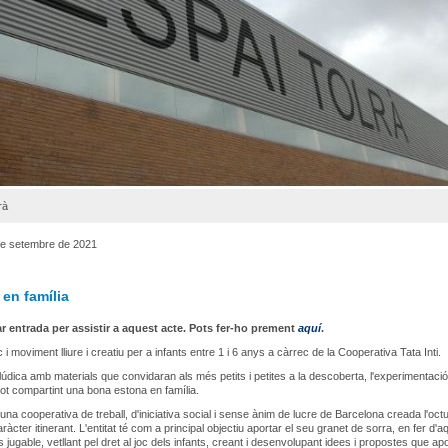
rà
 de setembre de 2021
en família
ar entrada per assistir a aquest acte. Pots fer-ho prement
aquí
.
 i moviment lliure i creatiu per a infants entre 1 i 6 anys a càrrec de la Cooperativa Tata Inti.
 lúdica amb materials que convidaran als més petits i petites a la descoberta, l'experimentació 
, tot compartint una bona estona en família.
 una cooperativa de treball, d'iniciativa social i sense ànim de lucre de Barcelona creada l'oct
ràcter itinerant. L'entitat té com a principal objectiu aportar el seu granet de sorra, en fer d'a
jugable, vetllant pel dret al joc dels infants, creant i desenvolupant idees i propostes que ap