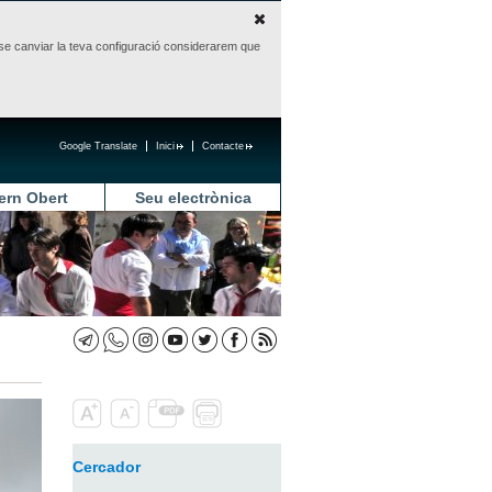
sense canviar la teva configuració considerarem que
Google Translate
Inici
Contacte
ern Obert
Seu electrònica
Cercador