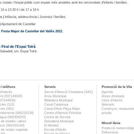
s ciutats i l'espai públic com espais més amables amb les necessitats d'infants i famílies.
10 a 13.30 h i de 17 a 19 h
s |
Infància, adolescència i Joventut i famílies
|
Ajuntament de Castellar
|
Festa Major de Castellar del Vallès 2021
 Firal de l'Espai Tolrà
 Sabadell, s/n. Espai Tolrà
i telèfons
Serveis
Promoció de la Vila
d'interès
Servei d'Atenció Ciutadana (SAC)
Agenda
nt (937144040)
Arxiu Municipal
Àrees d'esbarjo
(937144830)
Biblioteca Municipal
Llocs d'interès
ies (112)
Casal Catalunya
Itineraris
ies (061)
Casal d'Avis Plaça Major
Comerços, restaurants
enllumenat (686216138)
Centre d'Atenció Primària
privats
aigua (900304070)
Centre de Serveis
 de mobles i altres
Deixalleria Municipal
Miscel·lània
sos (900150140)
El Mirador
Predicció meteorològi
a de restes vegetals
Escola d'Adults
Defuncions
140)
Escola de Música