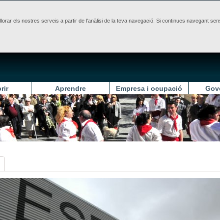
illorar els nostres serveis a partir de l'anàlisi de la teva navegació. Si continues navegant 
rir
Aprendre
Empresa i ocupació
Gov