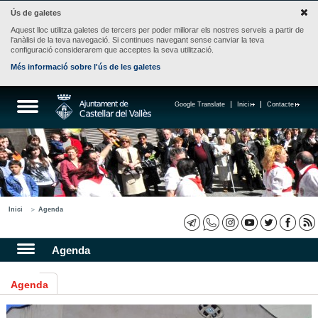
Ús de galetes
Aquest lloc utilitza galetes de tercers per poder millorar els nostres serveis a partir de
l'anàlisi de la teva navegació. Si continues navegant sense canviar la teva
configuració considerarem que acceptes la seva utilització.
Més informació sobre l'ús de les galetes
Google Translate
Inici
Contacte
Inici
Agenda
Agenda
Agenda