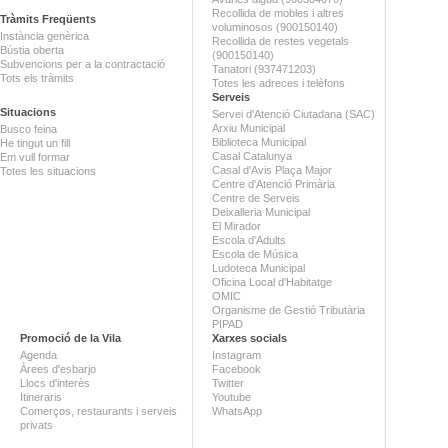
Recollida de mobles i altres
Tràmits Freqüents
voluminosos (900150140)
Instància genèrica
Recollida de restes vegetals
Bústia oberta
(900150140)
Subvencions per a la contractació
Tanatori (937471203)
Tots els tràmits
Totes les adreces i telèfons
Serveis
Situacions
Servei d'Atenció Ciutadana (SAC)
Arxiu Municipal
Busco feina
Biblioteca Municipal
He tingut un fill
Casal Catalunya
Em vull formar
Casal d'Avis Plaça Major
Totes les situacions
Centre d'Atenció Primària
Centre de Serveis
Deixalleria Municipal
El Mirador
Escola d'Adults
Escola de Música
Ludoteca Municipal
Oficina Local d'Habitatge
OMIC
Organisme de Gestió Tributària
PIPAD
Promoció de la Vila
Xarxes socials
Agenda
Instagram
Àrees d'esbarjo
Facebook
Llocs d'interès
Twitter
Itineraris
Youtube
Comerços, restaurants i serveis
WhatsApp
privats