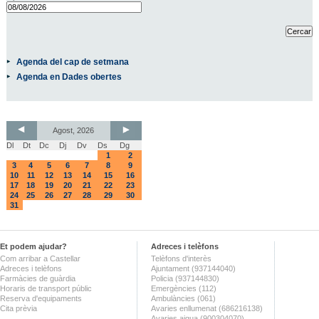
Agenda del cap de setmana
Agenda en Dades obertes
Agost, 2026
Dl
Dt
Dc
Dj
Dv
Ds
Dg
1
2
3
4
5
6
7
8
9
10
11
12
13
14
15
16
17
18
19
20
21
22
23
24
25
26
27
28
29
30
31
Et podem ajudar?
Adreces i telèfons
Com arribar a Castellar
Telèfons d'interès
Adreces i telèfons
Ajuntament (937144040)
Farmàcies de guàrdia
Policia (937144830)
Horaris de transport públic
Emergències (112)
Reserva d'equipaments
Ambulàncies (061)
Cita prèvia
Avaries enllumenat (686216138)
Avaries aigua (900304070)