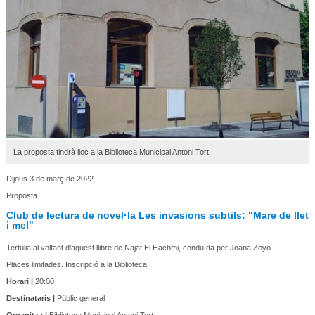
La proposta tindrà lloc a la Biblioteca Municipal Antoni Tort.
Dijous 3 de març de 2022
Proposta
Club de lectura de novel·la Les invasions subtils: "Mare de llet
i mel"
Tertúlia al voltant d’aquest llibre de Najat El Hachmi, conduïda per Joana Zoyo.
Places limitades. Inscripció a la Biblioteca.
Horari |
20:00
Destinataris |
Públic general
Organitza |
Biblioteca Municipal Antoni Tort