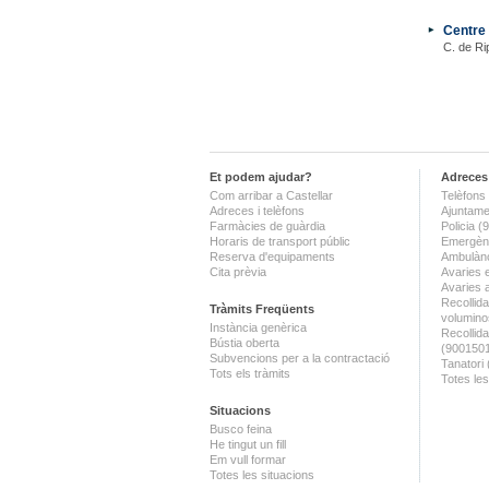
Centre 
C. de Rip
Et podem ajudar?
Adreces 
Com arribar a Castellar
Telèfons 
Adreces i telèfons
Ajuntame
Farmàcies de guàrdia
Policia 
Horaris de transport públic
Emergènc
Reserva d'equipaments
Ambulànc
Cita prèvia
Avaries 
Avaries 
Recollida
Tràmits Freqüents
volumino
Instància genèrica
Recollid
Bústia oberta
(900150
Subvencions per a la contractació
Tanatori
Tots els tràmits
Totes les
Situacions
Busco feina
He tingut un fill
Em vull formar
Totes les situacions