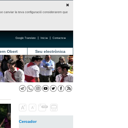
sense canviar la teva configuració considerarem que
Google Translate
Inici
Contacte
ern Obert
Seu electrònica
Cercador