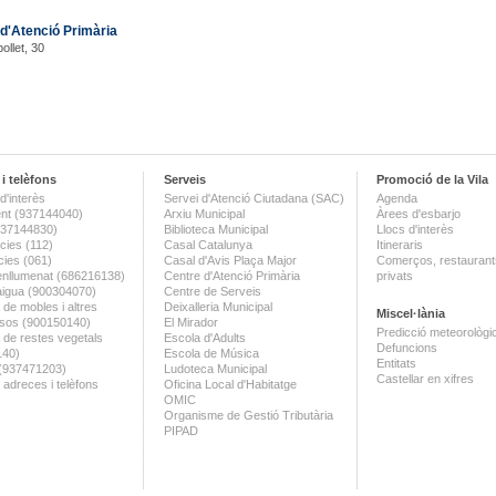
d'Atenció Primària
ollet, 30
i telèfons
Serveis
Promoció de la Vila
d'interès
Servei d'Atenció Ciutadana (SAC)
Agenda
nt (937144040)
Arxiu Municipal
Àrees d'esbarjo
(937144830)
Biblioteca Municipal
Llocs d'interès
ies (112)
Casal Catalunya
Itineraris
ies (061)
Casal d'Avis Plaça Major
Comerços, restaurants
enllumenat (686216138)
Centre d'Atenció Primària
privats
aigua (900304070)
Centre de Serveis
 de mobles i altres
Deixalleria Municipal
Miscel·lània
sos (900150140)
El Mirador
Predicció meteorològi
a de restes vegetals
Escola d'Adults
Defuncions
140)
Escola de Música
Entitats
 (937471203)
Ludoteca Municipal
Castellar en xifres
 adreces i telèfons
Oficina Local d'Habitatge
OMIC
Organisme de Gestió Tributària
PIPAD