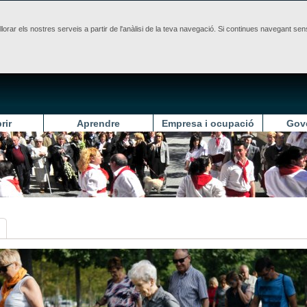
illorar els nostres serveis a partir de l'anàlisi de la teva navegació. Si continues navegant 
rir
Aprendre
Empresa i ocupació
Gov