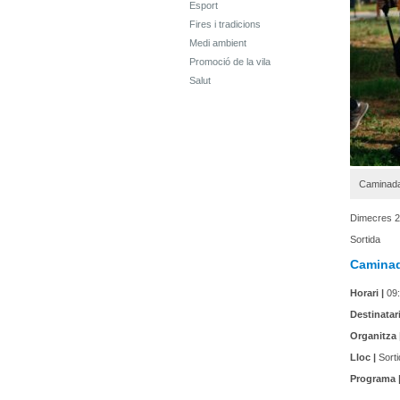
Esport
Fires i tradicions
Medi ambient
Promoció de la vila
Salut
Caminada 
Dimecres 2
Sortida
Caminad
Horari |
09:
Destinatari
Organitza 
Lloc |
Sorti
Programa 