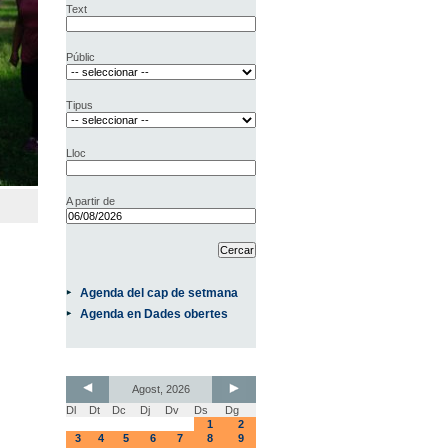
Text
Públic
Tipus
Lloc
A partir de
Agenda del cap de setmana
Agenda en Dades obertes
Agost, 2026
Dl
Dt
Dc
Dj
Dv
Ds
Dg
1
2
3
4
5
6
7
8
9