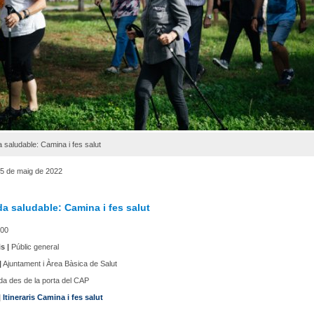
saludable: Camina i fes salut
5 de maig de 2022
a saludable: Camina i fes salut
00
s |
Públic general
|
Ajuntament i Àrea Bàsica de Salut
da des de la porta del CAP
|
Itineraris Camina i fes salut