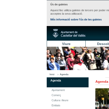
Ús de galetes
Aquest lloc utilitza galetes de tercers per poder m
acceptes la seva utilització.
Més informació sobre l'ús de les galetes
Viure
Descob
Inici
Agenda
Agenda
Agenda
Ajuntament
Comerç
Cultura i lleure
Entitats