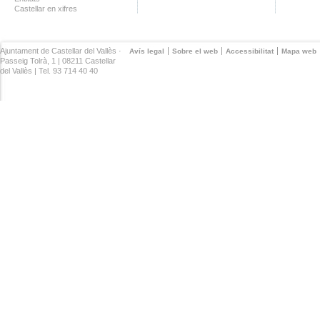
Castellar en xifres
Ajuntament de Castellar del Vallès ·
Avís legal
Sobre el web
Accessibilitat
Mapa web
Passeig Tolrà, 1 | 08211 Castellar
del Vallès | Tel. 93 714 40 40