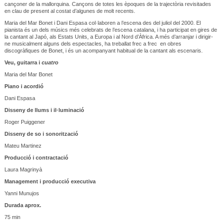
cançoner de la mallorquina. Cançons de totes les èpoques de la trajectòria revisitades
en clau de present al costat d’algunes de molt recents.
Maria del Mar Bonet i Dani Espasa col·laboren a l’escena des del juliol del 2000. El
pianista és un dels músics més celebrats de l’escena catalana, i ha participat en gires de
la cantant al Japó, als Estats Units, a Europa i al Nord d’Àfrica. A més d’arranjar i dirigir-
ne musicalment alguns dels espectacles, ha treballat frec a frec en obres
discogràfiques de Bonet, i és un acompanyant habitual de la cantant als escenaris.
Veu, guitarra i
cuatro
Maria del Mar Bonet
Piano i acordió
Dani Espasa
Disseny de llums i il·luminació
Roger Puiggener
Disseny de so i sonorització
Mateu Martinez
Producció i contractació
Laura Magrinyà
Management i producció executiva
Yanni Munujos
Durada aprox.
75 min