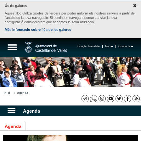
Ús de galetes
Aquest lloc utilitza galetes de tercers per poder millorar els nostres serveis a partir de
l'anàlisi de la teva navegació. Si continues navegant sense canviar la teva
configuració considerarem que acceptes la seva utilització.
Més informació sobre l'ús de les galetes
Google Translate
Inici
Contacte
Inici
Agenda
Agenda
Agenda