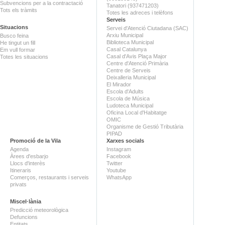
Subvencions per a la contractació
Tanatori (937471203)
Tots els tràmits
Totes les adreces i telèfons
Serveis
Situacions
Servei d'Atenció Ciutadana (SAC)
Arxiu Municipal
Busco feina
Biblioteca Municipal
He tingut un fill
Casal Catalunya
Em vull formar
Casal d'Avis Plaça Major
Totes les situacions
Centre d'Atenció Primària
Centre de Serveis
Deixalleria Municipal
El Mirador
Escola d'Adults
Escola de Música
Ludoteca Municipal
Oficina Local d'Habitatge
OMIC
Organisme de Gestió Tributària
PIPAD
Promoció de la Vila
Xarxes socials
Agenda
Instagram
Àrees d'esbarjo
Facebook
Llocs d'interès
Twitter
Itineraris
Youtube
Comerços, restaurants i serveis
WhatsApp
privats
Miscel·lània
Predicció meteorològica
Defuncions
Entitats