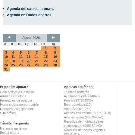
Agenda del cap de setmana
Agenda en Dades obertes
Agost, 2026
Dl
Dt
Dc
Dj
Dv
Ds
Dg
1
2
3
4
5
6
7
8
9
10
11
12
13
14
15
16
17
18
19
20
21
22
23
24
25
26
27
28
29
30
31
Et podem ajudar?
Adreces i telèfons
Com arribar a Castellar
Telèfons d'interès
Adreces i telèfons
Ajuntament (937144040)
Farmàcies de guàrdia
Policia (937144830)
Horaris de transport públic
Emergències (112)
Reserva d'equipaments
Ambulàncies (061)
Cita prèvia
Avaries enllumenat (686216138)
Avaries aigua (900304070)
Recollida de mobles i altres
Tràmits Freqüents
voluminosos (900150140)
Instància genèrica
Recollida de restes vegetals
Bústia oberta
(900150140)