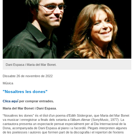
Dani Espasa i Maria del Mar Bonet.
Dissabte 26 de novembre de 2022
Música
"Nosaltres les dones"
Clica aquí
per comprar entrades.
Maria del Mar Bonet i Dani Espasa
.
“Nosaltres les dones” és el títol d’un poema d’Edith Södergran, que Maria del Mar Bonet
va musicar i enregistrar a finals dels setanta a l’àlbum
Alenar
(SonyMusic, 1977). La
cantautora presenta un espectacle pensat especialment per al Dia Internacional de la
Dona, acompanyada de Dani Espasa al piano i a l’acordió. Plegats interpreten algunes
de les poetesses i autores que formen part de la discografia i el repertori de l’extens