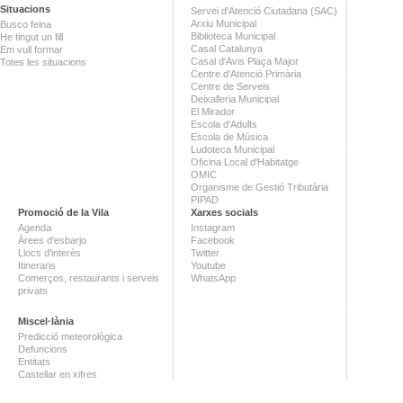
Situacions
Servei d'Atenció Ciutadana (SAC)
Arxiu Municipal
Busco feina
Biblioteca Municipal
He tingut un fill
Casal Catalunya
Em vull formar
Casal d'Avis Plaça Major
Totes les situacions
Centre d'Atenció Primària
Centre de Serveis
Deixalleria Municipal
El Mirador
Escola d'Adults
Escola de Música
Ludoteca Municipal
Oficina Local d'Habitatge
OMIC
Organisme de Gestió Tributària
PIPAD
Promoció de la Vila
Xarxes socials
Agenda
Instagram
Àrees d'esbarjo
Facebook
Llocs d'interès
Twitter
Itineraris
Youtube
Comerços, restaurants i serveis
WhatsApp
privats
Miscel·lània
Predicció meteorològica
Defuncions
Entitats
Castellar en xifres