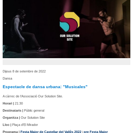
Dijous 8 de setembre de 2022
Dansa
Espectacle de dansa urbana: "Musicales"
A càrrec de l’Associació Our Solution Site.
Horari |
21:30
Destinataris |
Públic general
Organitza |
Our Solution Site
Lloc |
Plaça d'El Mirador
Programa |
Festa Major de Castellar del Vallès 2022
i
pre Festa Major