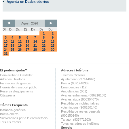
Agenda en Dades obertes
Agost, 2026
Dl
Dt
Dc
Dj
Dv
Ds
Dg
1
2
3
4
5
6
7
8
9
10
11
12
13
14
15
16
17
18
19
20
21
22
23
24
25
26
27
28
29
30
31
Et podem ajudar?
Adreces i telèfons
Com arribar a Castellar
Telèfons d'interès
Adreces i telèfons
Ajuntament (937144040)
Farmàcies de guàrdia
Policia (937144830)
Horaris de transport públic
Emergències (112)
Reserva d'equipaments
Ambulàncies (061)
Cita prèvia
Avaries enllumenat (686216138)
Avaries aigua (900304070)
Recollida de mobles i altres
Tràmits Freqüents
voluminosos (900150140)
Instància genèrica
Recollida de restes vegetals
Bústia oberta
(900150140)
Subvencions per a la contractació
Tanatori (937471203)
Tots els tràmits
Totes les adreces i telèfons
Serveis