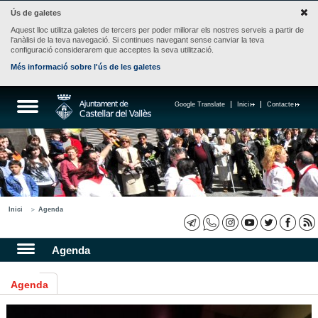
Ús de galetes
Aquest lloc utilitza galetes de tercers per poder millorar els nostres serveis a partir de
l'anàlisi de la teva navegació. Si continues navegant sense canviar la teva
configuració considerarem que acceptes la seva utilització.
Més informació sobre l'ús de les galetes
Google Translate
Inici
Contacte
Inici
Agenda
Agenda
Agenda