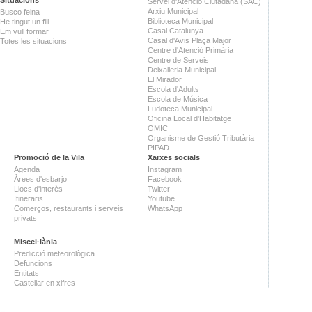
Servei d'Atenció Ciutadana (SAC)
Arxiu Municipal
Busco feina
Biblioteca Municipal
He tingut un fill
Casal Catalunya
Em vull formar
Casal d'Avis Plaça Major
Totes les situacions
Centre d'Atenció Primària
Centre de Serveis
Deixalleria Municipal
El Mirador
Escola d'Adults
Escola de Música
Ludoteca Municipal
Oficina Local d'Habitatge
OMIC
Organisme de Gestió Tributària
PIPAD
Promoció de la Vila
Xarxes socials
Agenda
Instagram
Àrees d'esbarjo
Facebook
Llocs d'interès
Twitter
Itineraris
Youtube
Comerços, restaurants i serveis
WhatsApp
privats
Miscel·lània
Predicció meteorològica
Defuncions
Entitats
Castellar en xifres