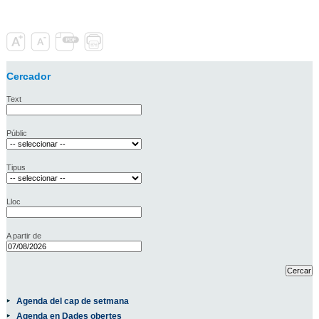
Cercador
Text
Públic
Tipus
Lloc
A partir de
Agenda del cap de setmana
Agenda en Dades obertes