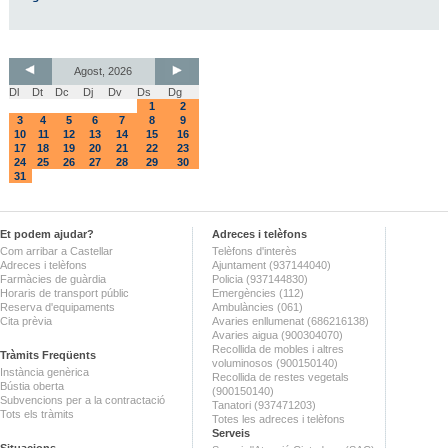
Agost, 2026
Dl
Dt
Dc
Dj
Dv
Ds
Dg
1
2
3
4
5
6
7
8
9
10
11
12
13
14
15
16
17
18
19
20
21
22
23
24
25
26
27
28
29
30
31
Et podem ajudar?
Adreces i telèfons
Com arribar a Castellar
Telèfons d'interès
Adreces i telèfons
Ajuntament (937144040)
Farmàcies de guàrdia
Policia (937144830)
Horaris de transport públic
Emergències (112)
Reserva d'equipaments
Ambulàncies (061)
Cita prèvia
Avaries enllumenat (686216138)
Avaries aigua (900304070)
Recollida de mobles i altres
Tràmits Freqüents
voluminosos (900150140)
Instància genèrica
Recollida de restes vegetals
Bústia oberta
(900150140)
Subvencions per a la contractació
Tanatori (937471203)
Tots els tràmits
Totes les adreces i telèfons
Serveis
Situacions