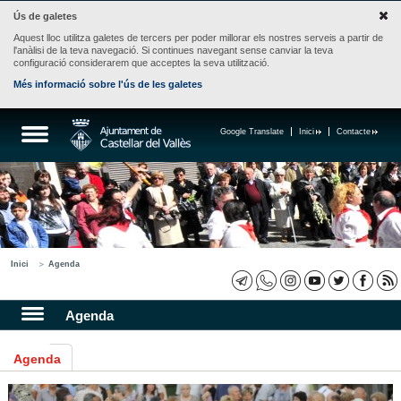
Ús de galetes
Aquest lloc utilitza galetes de tercers per poder millorar els nostres serveis a partir de
l'anàlisi de la teva navegació. Si continues navegant sense canviar la teva
configuració considerarem que acceptes la seva utilització.
Més informació sobre l'ús de les galetes
Google Translate
Inici
Contacte
Inici
Agenda
Agenda
Agenda