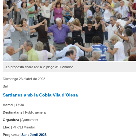
La proposta tindrà lloc a la plaça d'El Mirador.
Diumenge 23 d'abril de 2023
Ball
Sardanes amb la Cobla Vila d’Olesa
Horari |
17:30
Destinataris |
Públic general
Organitza |
Ajuntament
Lloc |
Pl. d'El Mirador
Programa |
Sant Jordi 2023