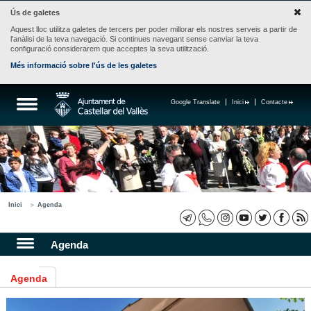
Ús de galetes
Aquest lloc utilitza galetes de tercers per poder millorar els nostres serveis a partir de
l'anàlisi de la teva navegació. Si continues navegant sense canviar la teva
configuració considerarem que acceptes la seva utilització.
Més informació sobre l'ús de les galetes
Google Translate
Inici
Contacte
Inici
Agenda
Agenda
Agenda