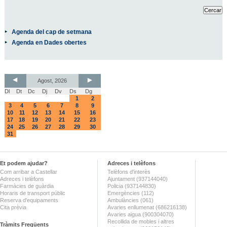
Agenda del cap de setmana
Agenda en Dades obertes
Agost, 2026
Dl
Dt
Dc
Dj
Dv
Ds
Dg
1
2
3
4
5
6
7
8
9
10
11
12
13
14
15
16
17
18
19
20
21
22
23
24
25
26
27
28
29
30
31
Et podem ajudar?
Adreces i telèfons
Com arribar a Castellar
Telèfons d'interès
Adreces i telèfons
Ajuntament (937144040)
Farmàcies de guàrdia
Policia (937144830)
Horaris de transport públic
Emergències (112)
Reserva d'equipaments
Ambulàncies (061)
Cita prèvia
Avaries enllumenat (686216138)
Avaries aigua (900304070)
Recollida de mobles i altres
Tràmits Freqüents