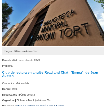
Façana Biblioteca Antoni Tort
Dimarts 26 de setembre de 2023
Proposta
Club de lectura en anglès Read and Chat: "Emma", de Jean
Austen
Conductor: Mathew Nix
Horari |
19:00
Destinataris |
Públic general
Organitza |
Biblioteca Municipal Antoni Tort
Programa |
Club de lectura en anglès Read & Chat