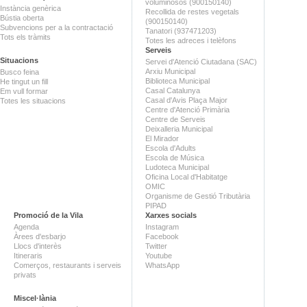
voluminosos (900150140)
Instància genèrica
Recollida de restes vegetals
Bústia oberta
(900150140)
Subvencions per a la contractació
Tanatori (937471203)
Tots els tràmits
Totes les adreces i telèfons
Serveis
Situacions
Servei d'Atenció Ciutadana (SAC)
Arxiu Municipal
Busco feina
Biblioteca Municipal
He tingut un fill
Casal Catalunya
Em vull formar
Casal d'Avis Plaça Major
Totes les situacions
Centre d'Atenció Primària
Centre de Serveis
Deixalleria Municipal
El Mirador
Escola d'Adults
Escola de Música
Ludoteca Municipal
Oficina Local d'Habitatge
OMIC
Organisme de Gestió Tributària
PIPAD
Promoció de la Vila
Xarxes socials
Agenda
Instagram
Àrees d'esbarjo
Facebook
Llocs d'interès
Twitter
Itineraris
Youtube
Comerços, restaurants i serveis
WhatsApp
privats
Miscel·lània