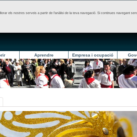
illorar els nostres serveis a partir de l'anàlisi de la teva navegació. Si continues navegant 
rir
Aprendre
Empresa i ocupació
Gov