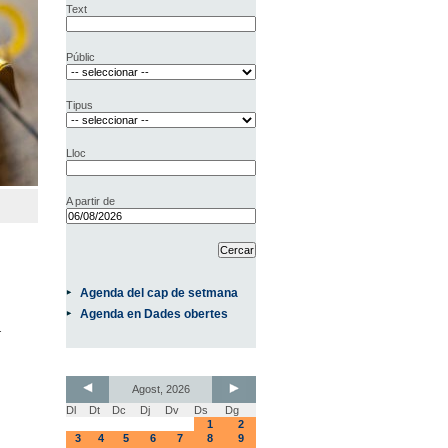
Text
Públic
Tipus
Lloc
A partir de
Agenda del cap de setmana
Agenda en Dades obertes
.
Agost, 2026
Dl
Dt
Dc
Dj
Dv
Ds
Dg
1
2
3
4
5
6
7
8
9