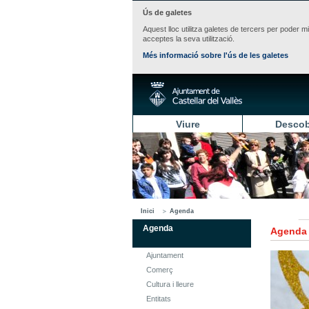
Ús de galetes
Aquest lloc utilitza galetes de tercers per poder m
acceptes la seva utilització.
Més informació sobre l'ús de les galetes
Viure
Descob
Inici
Agenda
Agenda
Agenda
Ajuntament
Comerç
Cultura i lleure
Entitats