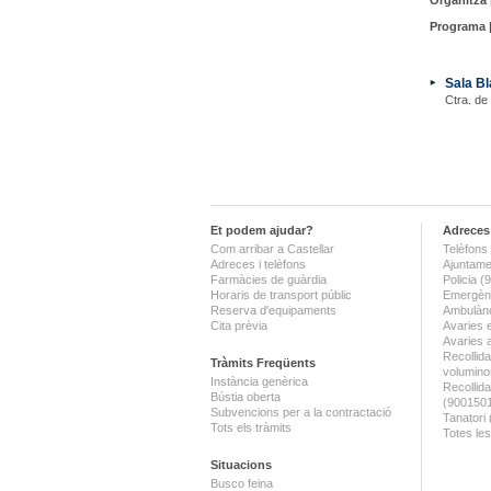
Organitza 
Programa 
Sala Bl
Ctra. de
Et podem ajudar?
Adreces 
Com arribar a Castellar
Telèfons 
Adreces i telèfons
Ajuntame
Farmàcies de guàrdia
Policia 
Horaris de transport públic
Emergènc
Reserva d'equipaments
Ambulànc
Cita prèvia
Avaries 
Avaries 
Recollida
Tràmits Freqüents
volumino
Instància genèrica
Recollid
Bústia oberta
(900150
Subvencions per a la contractació
Tanatori
Tots els tràmits
Totes les
Situacions
Busco feina