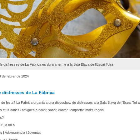
de disfresses de La Fàbrica es durà a terme a la Sala Blava de l'Espai Tolrà
9 de febrer de 2024
 disfresses de La Fàbrica
de festa? La Fàbrica organitza una discoshow de disfresses a la Sala Blava de l’Espai Tolrà
 teus amics i amigues a ballar, saltar, cantar i emporta’t molts regals.
às?
19 a 00 h
s |
Adolescència i Joventut