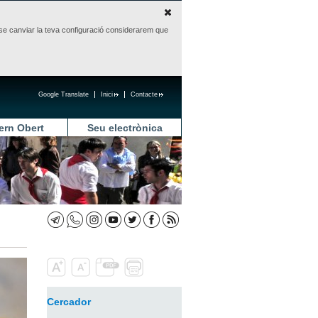
sense canviar la teva configuració considerarem que
Google Translate
Inici
Contacte
ern Obert
Seu electrònica
Cercador