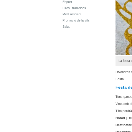
Esport
Fires i tradicions
Medi ambient
Promoció de la vila
Salut
La festa 
Divendres 
Festa
Festa de
Tens ganes 
Vine amb els
T’ho perdr
Horari |
De 
Destinatari