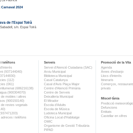
|
La Fàbrica
|
Carnaval 2024
ava de l'Espai Tolrà
 Sabadell, s/n. Espai Tolrà
i telèfons
Serveis
Promoció de la Vila
d'interès
Servei d'Atenció Ciutadana (SAC)
Agenda
nt (937144040)
Arxiu Municipal
Àrees d'esbarjo
(937144830)
Biblioteca Municipal
Llocs d'interès
ies (112)
Casal Catalunya
Itineraris
ies (061)
Casal d'Avis Plaça Major
Comerços, restaurants
enllumenat (686216138)
Centre d'Atenció Primària
privats
aigua (900304070)
Centre de Serveis
 de mobles i altres
Deixalleria Municipal
Miscel·lània
sos (900150140)
El Mirador
Predicció meteorològi
a de restes vegetals
Escola d'Adults
Defuncions
140)
Escola de Música
Entitats
 (937471203)
Ludoteca Municipal
Castellar en xifres
 adreces i telèfons
Oficina Local d'Habitatge
OMIC
Organisme de Gestió Tributària
PIPAD