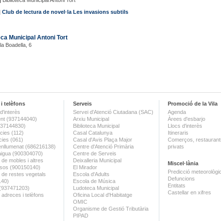
|
Biblioteca Municipal Antoni Tort
|
Club de lectura de novel·la Les invasions subtils
eca Municipal Antoni Tort
la Boadella, 6
i telèfons
Serveis
Promoció de la Vila
d'interès
Servei d'Atenció Ciutadana (SAC)
Agenda
nt (937144040)
Arxiu Municipal
Àrees d'esbarjo
(937144830)
Biblioteca Municipal
Llocs d'interès
ies (112)
Casal Catalunya
Itineraris
ies (061)
Casal d'Avis Plaça Major
Comerços, restaurants
enllumenat (686216138)
Centre d'Atenció Primària
privats
aigua (900304070)
Centre de Serveis
 de mobles i altres
Deixalleria Municipal
Miscel·lània
sos (900150140)
El Mirador
Predicció meteorològi
a de restes vegetals
Escola d'Adults
Defuncions
140)
Escola de Música
Entitats
 (937471203)
Ludoteca Municipal
Castellar en xifres
 adreces i telèfons
Oficina Local d'Habitatge
OMIC
Organisme de Gestió Tributària
PIPAD