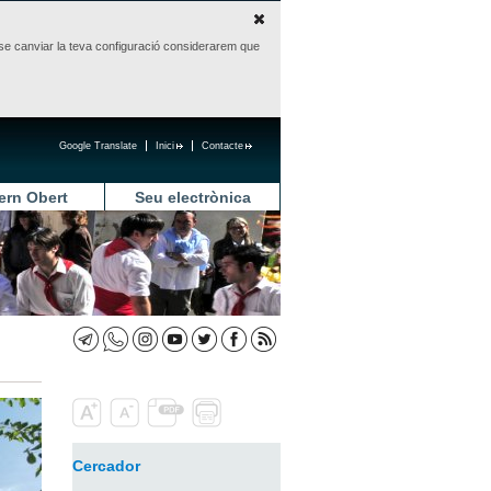
sense canviar la teva configuració considerarem que
Google Translate
Inici
Contacte
ern Obert
Seu electrònica
Cercador