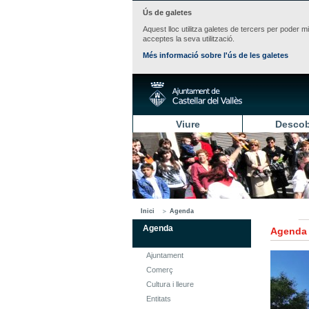
Ús de galetes
Aquest lloc utilitza galetes de tercers per poder m
acceptes la seva utilització.
Més informació sobre l'ús de les galetes
Viure
Descob
Inici
Agenda
Agenda
Agenda
Ajuntament
Comerç
Cultura i lleure
Entitats