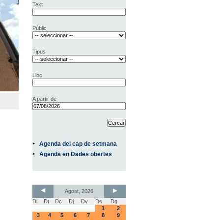
Text
Públic
Tipus
Lloc
A partir de
Agenda del cap de setmana
Agenda en Dades obertes
Agost, 2026
Dl
Dt
Dc
Dj
Dv
Ds
Dg
1
2
3
4
5
6
7
8
9