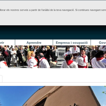
illorar els nostres serveis a partir de l'anàlisi de la teva navegació. Si continues navegant 
rir
Aprendre
Empresa i ocupació
Gov