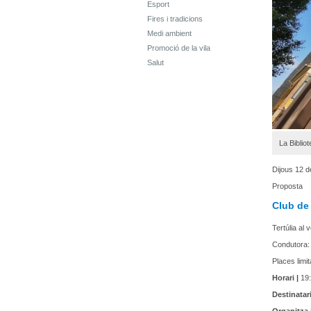
Esport
Fires i tradicions
Medi ambient
Promoció de la vila
Salut
La Biblio
Dijous 12 
Proposta
Club de 
Tertúlia al 
Condutora:
Places limit
Horari |
19:
Destinatari