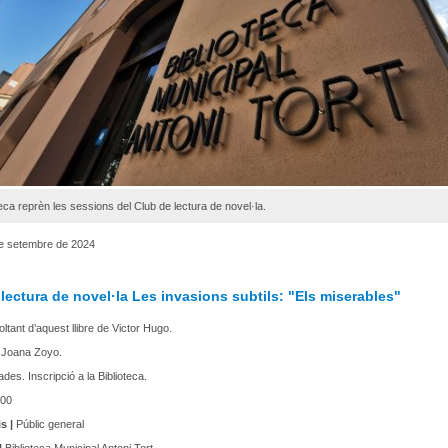
teca reprèn les sessions del Club de lectura de novel·la.
de setembre de 2024
lectura de novel·la Les invasions subtils: "Els miserables"
voltant d’aquest llibre de Victor Hugo.
 Joana Zoyo.
ades. Inscripció a la Biblioteca.
00
s |
Públic general