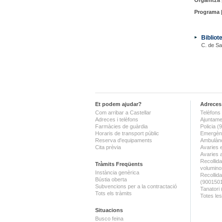
Organitza 
Programa 
Bibliot
C. de Sa
Et podem ajudar?
Adreces 
Com arribar a Castellar
Telèfons 
Adreces i telèfons
Ajuntame
Farmàcies de guàrdia
Policia 
Horaris de transport públic
Emergènc
Reserva d'equipaments
Ambulànc
Cita prèvia
Avaries 
Avaries 
Recollida
Tràmits Freqüents
volumino
Instància genèrica
Recollid
Bústia oberta
(900150
Subvencions per a la contractació
Tanatori
Tots els tràmits
Totes les
Situacions
Busco feina