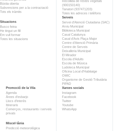
Recollida de restes vegetals
Bústia oberta
(900150140)
Subvencions per a la contractació
Tanatori (937471203)
Tots els tràmits
Totes les adreces i telèfons
Serveis
Situacions
Servei d'Atenció Ciutadana (SAC)
Arxiu Municipal
Busco feina
Biblioteca Municipal
He tingut un fill
Casal Catalunya
Em vull formar
Casal d'Avis Plaça Major
Totes les situacions
Centre d'Atenció Primària
Centre de Serveis
Deixalleria Municipal
El Mirador
Escola d'Adults
Escola de Música
Ludoteca Municipal
Oficina Local d'Habitatge
OMIC
Organisme de Gestió Tributària
PIPAD
Promoció de la Vila
Xarxes socials
Agenda
Instagram
Àrees d'esbarjo
Facebook
Llocs d'interès
Twitter
Itineraris
Youtube
Comerços, restaurants i serveis
WhatsApp
privats
Miscel·lània
Predicció meteorològica