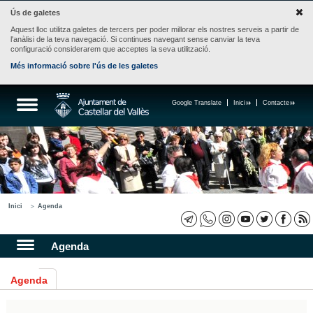
Ús de galetes
Aquest lloc utilitza galetes de tercers per poder millorar els nostres serveis a partir de
l'anàlisi de la teva navegació. Si continues navegant sense canviar la teva
configuració considerarem que acceptes la seva utilització.
Més informació sobre l'ús de les galetes
Google Translate
Inici
Contacte
Inici
Agenda
Agenda
Agenda