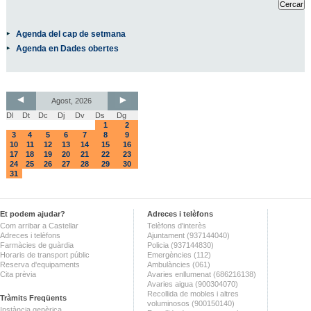
Agenda del cap de setmana
Agenda en Dades obertes
Agost, 2026
Dl
Dt
Dc
Dj
Dv
Ds
Dg
1
2
3
4
5
6
7
8
9
10
11
12
13
14
15
16
17
18
19
20
21
22
23
24
25
26
27
28
29
30
31
Et podem ajudar?
Adreces i telèfons
Com arribar a Castellar
Telèfons d'interès
Adreces i telèfons
Ajuntament (937144040)
Farmàcies de guàrdia
Policia (937144830)
Horaris de transport públic
Emergències (112)
Reserva d'equipaments
Ambulàncies (061)
Cita prèvia
Avaries enllumenat (686216138)
Avaries aigua (900304070)
Recollida de mobles i altres
Tràmits Freqüents
voluminosos (900150140)
Instància genèrica