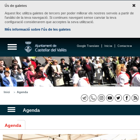
Ús de galetes
Aquest lloc utilitza galetes de tercers per poder millorar els nostres serveis a partir de
l'anàlisi de la teva navegació. Si continues navegant sense canviar la teva
configuració considerarem que acceptes la seva utilització.
Més informació sobre l'ús de les galetes
Google Translate
Inici
Contacte
Inici
Agenda
Agenda
Agenda