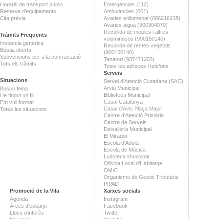
Horaris de transport públic
Emergències (112)
Reserva d'equipaments
Ambulàncies (061)
Cita prèvia
Avaries enllumenat (686216138)
Avaries aigua (900304070)
Recollida de mobles i altres
Tràmits Freqüents
voluminosos (900150140)
Instància genèrica
Recollida de restes vegetals
Bústia oberta
(900150140)
Subvencions per a la contractació
Tanatori (937471203)
Tots els tràmits
Totes les adreces i telèfons
Serveis
Situacions
Servei d'Atenció Ciutadana (SAC)
Arxiu Municipal
Busco feina
Biblioteca Municipal
He tingut un fill
Casal Catalunya
Em vull formar
Casal d'Avis Plaça Major
Totes les situacions
Centre d'Atenció Primària
Centre de Serveis
Deixalleria Municipal
El Mirador
Escola d'Adults
Escola de Música
Ludoteca Municipal
Oficina Local d'Habitatge
OMIC
Organisme de Gestió Tributària
PIPAD
Promoció de la Vila
Xarxes socials
Agenda
Instagram
Àrees d'esbarjo
Facebook
Llocs d'interès
Twitter