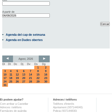
A partir de
Agenda del cap de setmana
Agenda en Dades obertes
Agost, 2026
Dl
Dt
Dc
Dj
Dv
Ds
Dg
1
2
3
4
5
6
7
8
9
10
11
12
13
14
15
16
17
18
19
20
21
22
23
24
25
26
27
28
29
30
31
Et podem ajudar?
Adreces i telèfons
Com arribar a Castellar
Telèfons d'interès
Adreces i telèfons
Ajuntament (937144040)
Farmàcies de guàrdia
Policia (937144830)