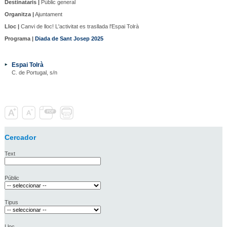
Destinataris |
Públic general
Organitza |
Ajuntament
Lloc |
Canvi de lloc! L'activitat es trasllada l'Espai Tolrà
Programa |
Diada de Sant Josep 2025
Espai Tolrà
C. de Portugal, s/n
Cercador
Text
Públic
Tipus
Lloc