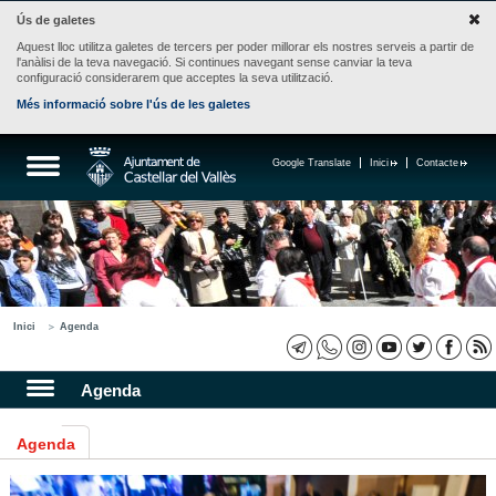
Ús de galetes
Aquest lloc utilitza galetes de tercers per poder millorar els nostres serveis a partir de
l'anàlisi de la teva navegació. Si continues navegant sense canviar la teva
configuració considerarem que acceptes la seva utilització.
Més informació sobre l'ús de les galetes
Google Translate
Inici
Contacte
Inici
Agenda
Agenda
Agenda