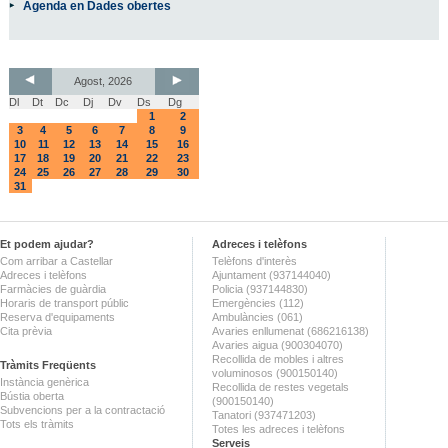
Agenda en Dades obertes
Agost, 2026
Dl
Dt
Dc
Dj
Dv
Ds
Dg
1
2
3
4
5
6
7
8
9
10
11
12
13
14
15
16
17
18
19
20
21
22
23
24
25
26
27
28
29
30
31
Et podem ajudar?
Adreces i telèfons
Com arribar a Castellar
Telèfons d'interès
Adreces i telèfons
Ajuntament (937144040)
Farmàcies de guàrdia
Policia (937144830)
Horaris de transport públic
Emergències (112)
Reserva d'equipaments
Ambulàncies (061)
Cita prèvia
Avaries enllumenat (686216138)
Avaries aigua (900304070)
Recollida de mobles i altres
Tràmits Freqüents
voluminosos (900150140)
Instància genèrica
Recollida de restes vegetals
Bústia oberta
(900150140)
Subvencions per a la contractació
Tanatori (937471203)
Tots els tràmits
Totes les adreces i telèfons
Serveis