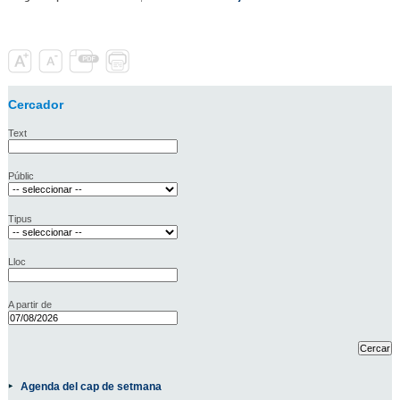
Cercador
Text
Públic
Tipus
Lloc
A partir de
Agenda del cap de setmana