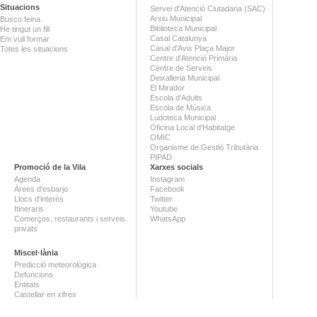
Situacions
Servei d'Atenció Ciutadana (SAC)
Arxiu Municipal
Busco feina
Biblioteca Municipal
He tingut un fill
Casal Catalunya
Em vull formar
Casal d'Avis Plaça Major
Totes les situacions
Centre d'Atenció Primària
Centre de Serveis
Deixalleria Municipal
El Mirador
Escola d'Adults
Escola de Música
Ludoteca Municipal
Oficina Local d'Habitatge
OMIC
Organisme de Gestió Tributària
PIPAD
Promoció de la Vila
Xarxes socials
Agenda
Instagram
Àrees d'esbarjo
Facebook
Llocs d'interès
Twitter
Itineraris
Youtube
Comerços, restaurants i serveis
WhatsApp
privats
Miscel·lània
Predicció meteorològica
Defuncions
Entitats
Castellar en xifres