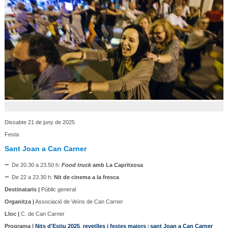
Dissabte 21 de juny de 2025
Festa
Sant Joan a Can Carner
De 20.30 a 23.50 h:
Food truck
amb La Capritxosa
De 22 a 23.30 h:
Nit de cinema a la fresca
Destinataris |
Públic general
Organitza |
Associació de Veïns de Can Carner
Lloc |
C. de Can Carner
Programa |
Nits d'Estiu 2025
,
revetlles i festes majors
i
sant Joan a Can Carner