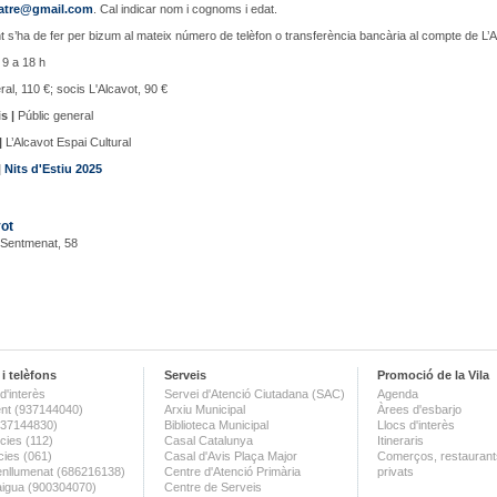
eatre@gmail.com
. Cal indicar nom i cognoms i edat.
 s’ha de fer per bizum al mateix número de telèfon o transferència bancària al compte de L’A
9 a 18 h
al, 110 €; socis L'Alcavot, 90 €
s |
Públic general
|
L’Alcavot Espai Cultural
|
Nits d'Estiu 2025
ot
 Sentmenat, 58
i telèfons
Serveis
Promoció de la Vila
d'interès
Servei d'Atenció Ciutadana (SAC)
Agenda
nt (937144040)
Arxiu Municipal
Àrees d'esbarjo
(937144830)
Biblioteca Municipal
Llocs d'interès
ies (112)
Casal Catalunya
Itineraris
ies (061)
Casal d'Avis Plaça Major
Comerços, restaurants
enllumenat (686216138)
Centre d'Atenció Primària
privats
aigua (900304070)
Centre de Serveis