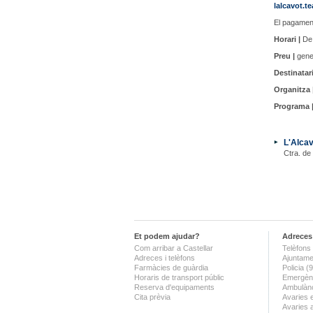
lalcavot.t
El pagament
Horari |
De 
Preu |
gener
Destinatari
Organitza 
Programa 
L'Alcav
Ctra. de
Et podem ajudar?
Adreces 
Com arribar a Castellar
Telèfons 
Adreces i telèfons
Ajuntame
Farmàcies de guàrdia
Policia 
Horaris de transport públic
Emergènc
Reserva d'equipaments
Ambulànc
Cita prèvia
Avaries 
Avaries 