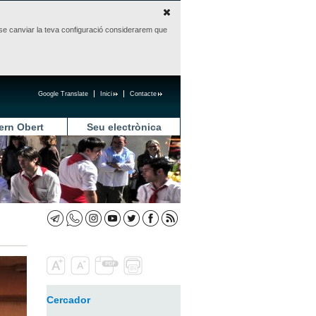
sense canviar la teva configuració considerarem que
Google Translate
Inici
Contacte
ern Obert
Seu electrònica
Cercador