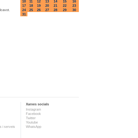
10
11
12
13
14
15
16
17
18
19
20
21
22
23
lcavot.
24
25
26
27
28
29
30
31
Xarxes socials
Instagram
Facebook
Twitter
Youtube
 i serveis
WhatsApp