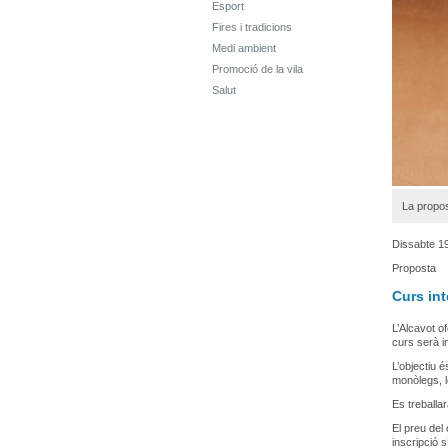
Esport
Fires i tradicions
Medi ambient
Promoció de la vila
Salut
La propos
Dissabte 19
Proposta
Curs in
L’Alcavot o
curs serà in
L’objectiu 
monòlegs, l
Es treballar
El preu del 
inscripció 