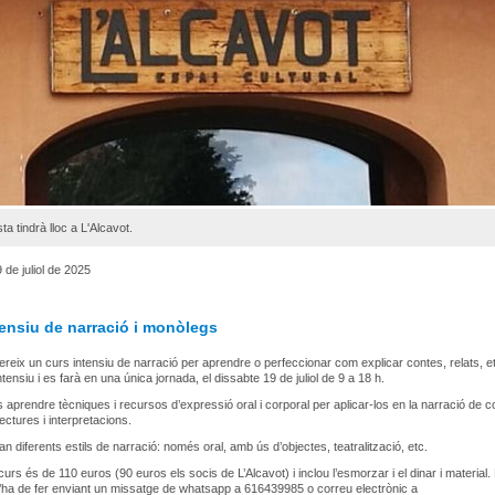
ta tindrà lloc a L'Alcavot.
 de juliol de 2025
tensiu de narració i monòlegs
fereix un curs intensiu de narració per aprendre o perfeccionar com explicar contes, relats, et
tensiu i es farà en una única jornada, el dissabte 19 de juliol de 9 a 18 h.
és aprendre tècniques i recursos d’expressió oral i corporal per aplicar-los en la narració de c
ectures i interpretacions.
an diferents estils de narració: només oral, amb ús d’objectes, teatralització, etc.
curs és de 110 euros (90 euros els socis de L’Alcavot) i inclou l’esmorzar i el dinar i material.
s’ha de fer enviant un missatge de whatsapp a 616439985 o correu electrònic a