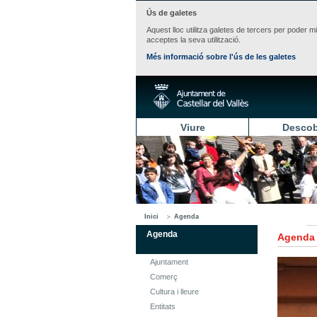
Ús de galetes
Aquest lloc utilitza galetes de tercers per poder m
acceptes la seva utilització.
Més informació sobre l'ús de les galetes
Viure
Descob
Inici
Agenda
Agenda
Agenda
Ajuntament
Comerç
Cultura i lleure
Entitats