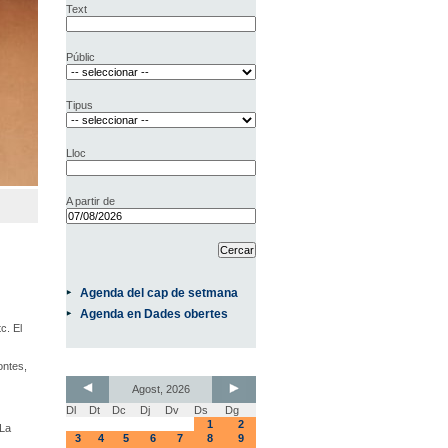
Text
Públic
Tipus
Lloc
A partir de
Agenda del cap de setmana
Agenda en Dades obertes
c. El
ontes,
Agost, 2026
Dl
Dt
Dc
Dj
Dv
Ds
Dg
1
2
 La
3
4
5
6
7
8
9