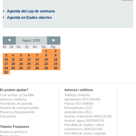
Agenda del cap de setmana
Agenda en Dades obertes
Agost, 2026
Dl
Dt
Dc
Dj
Dv
Ds
Dg
1
2
3
4
5
6
7
8
9
10
11
12
13
14
15
16
17
18
19
20
21
22
23
24
25
26
27
28
29
30
31
Et podem ajudar?
Adreces i telèfons
Com arribar a Castellar
Telèfons d'interès
Adreces i telèfons
Ajuntament (937144040)
Farmàcies de guàrdia
Policia (937144830)
Horaris de transport públic
Emergències (112)
Reserva d'equipaments
Ambulàncies (061)
Cita prèvia
Avaries enllumenat (686216138)
Avaries aigua (900304070)
Recollida de mobles i altres
Tràmits Freqüents
voluminosos (900150140)
Instància genèrica
Recollida de restes vegetals
Bústia oberta