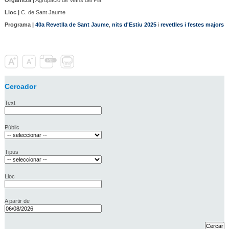
Lloc |
C. de Sant Jaume
Programa |
40a Revetlla de Sant Jaume
,
nits d'Estiu 2025
i
revetlles i festes majors
Cercador
Text
Públic
Tipus
Lloc
A partir de