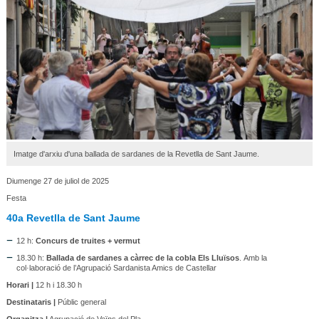
Imatge d'arxiu d'una ballada de sardanes de la Revetlla de Sant Jaume.
Diumenge 27 de juliol de 2025
Festa
40a Revetlla de Sant Jaume
12 h:
Concurs de truites + vermut
18.30 h:
Ballada de sardanes a càrrec de la cobla Els Lluïsos
. Amb la
col·laboració de l’Agrupació Sardanista Amics de Castellar
Horari |
12 h i 18.30 h
Destinataris |
Públic general
Organitza |
Agrupació de Veïns del Pla