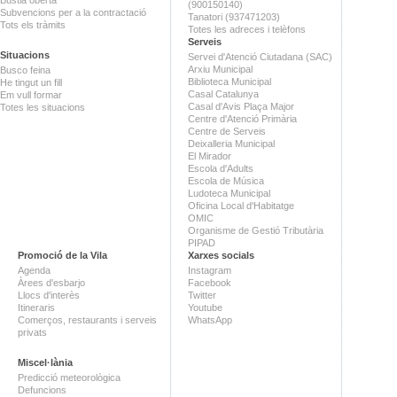
(900150140)
Subvencions per a la contractació
Tanatori (937471203)
Tots els tràmits
Totes les adreces i telèfons
Serveis
Situacions
Servei d'Atenció Ciutadana (SAC)
Arxiu Municipal
Busco feina
Biblioteca Municipal
He tingut un fill
Casal Catalunya
Em vull formar
Casal d'Avis Plaça Major
Totes les situacions
Centre d'Atenció Primària
Centre de Serveis
Deixalleria Municipal
El Mirador
Escola d'Adults
Escola de Música
Ludoteca Municipal
Oficina Local d'Habitatge
OMIC
Organisme de Gestió Tributària
PIPAD
Promoció de la Vila
Xarxes socials
Agenda
Instagram
Àrees d'esbarjo
Facebook
Llocs d'interès
Twitter
Itineraris
Youtube
Comerços, restaurants i serveis
WhatsApp
privats
Miscel·lània
Predicció meteorològica
Defuncions