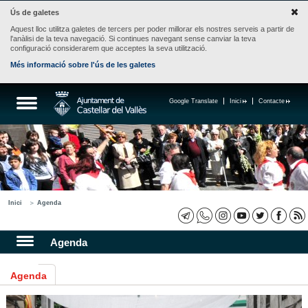
Ús de galetes
Aquest lloc utilitza galetes de tercers per poder millorar els nostres serveis a partir de
l'anàlisi de la teva navegació. Si continues navegant sense canviar la teva
configuració considerarem que acceptes la seva utilització.
Més informació sobre l'ús de les galetes
Google Translate
Inici
Contacte
Inici
Agenda
Agenda
Agenda