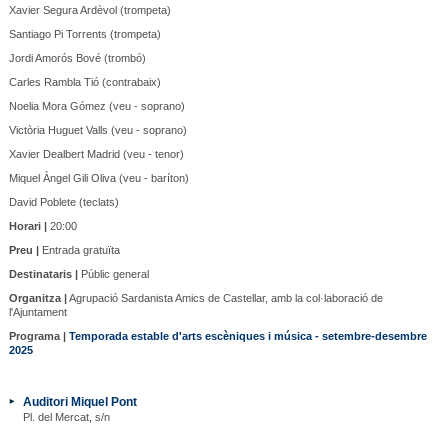
Xavier Segura Ardèvol (trompeta)
Santiago Pi Torrents (trompeta)
Jordi Amorós Bové (trombó)
Carles Rambla Tió (contrabaix)
Noelia Mora Gómez (veu - soprano)
Victòria Huguet Valls (veu - soprano)
Xavier Dealbert Madrid (veu - tenor)
Miquel Àngel Gili Oliva (veu - baríton)
David Poblete (teclats)
Horari |
20:00
Preu |
Entrada gratuïta
Destinataris |
Públic general
Organitza |
Agrupació Sardanista Amics de Castellar, amb la col·laboració de
l'Ajuntament
Programa |
Temporada estable d'arts escèniques i música - setembre-desembre
2025
Auditori Miquel Pont
Pl. del Mercat, s/n