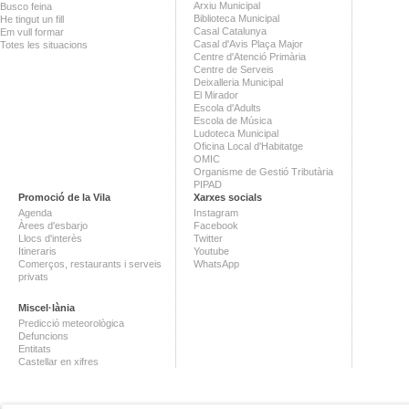
Arxiu Municipal
Busco feina
Biblioteca Municipal
He tingut un fill
Casal Catalunya
Em vull formar
Casal d'Avis Plaça Major
Totes les situacions
Centre d'Atenció Primària
Centre de Serveis
Deixalleria Municipal
El Mirador
Escola d'Adults
Escola de Música
Ludoteca Municipal
Oficina Local d'Habitatge
OMIC
Organisme de Gestió Tributària
PIPAD
Promoció de la Vila
Xarxes socials
Agenda
Instagram
Àrees d'esbarjo
Facebook
Llocs d'interès
Twitter
Itineraris
Youtube
Comerços, restaurants i serveis
WhatsApp
privats
Miscel·lània
Predicció meteorològica
Defuncions
Entitats
Castellar en xifres