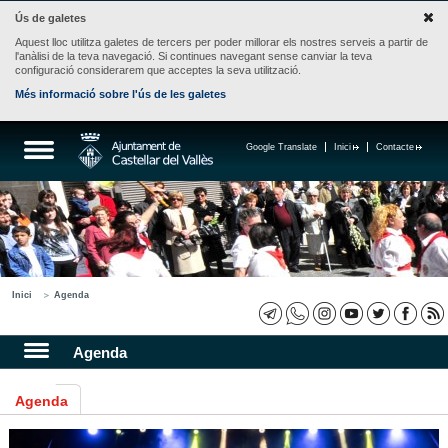
Ús de galetes
Aquest lloc utilitza galetes de tercers per poder millorar els nostres serveis a partir de
l'anàlisi de la teva navegació. Si continues navegant sense canviar la teva
configuració considerarem que acceptes la seva utilització.
Més informació sobre l'ús de les galetes
Google Translate
Inici
Contacte
Inici
Agenda
Agenda
Agenda