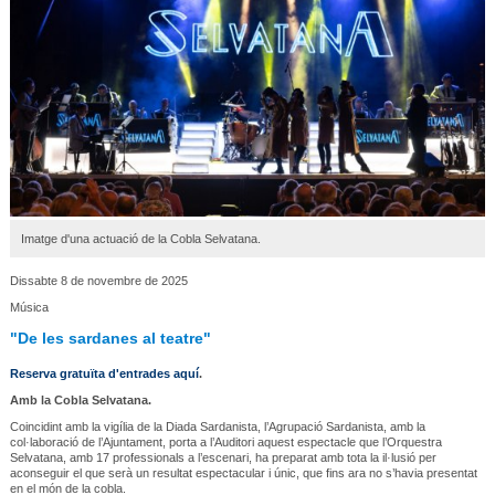
Imatge d'una actuació de la Cobla Selvatana.
Dissabte 8 de novembre de 2025
Música
"De les sardanes al teatre"
Reserva gratuïta d'entrades aquí
.
Amb la Cobla Selvatana.
Coincidint amb la vigília de la Diada Sardanista, l’Agrupació Sardanista, amb la
col·laboració de l’Ajuntament, porta a l’Auditori aquest espectacle que l’Orquestra
Selvatana, amb 17 professionals a l’escenari, ha preparat amb tota la il·lusió per
aconseguir el que serà un resultat espectacular i únic, que fins ara no s’havia presentat
en el món de la cobla.