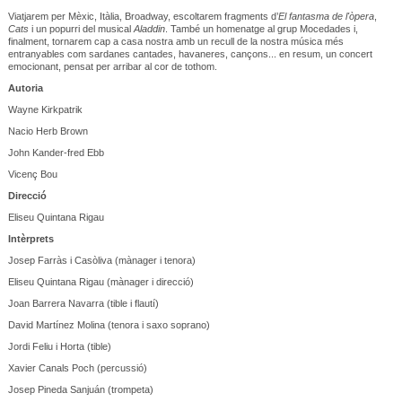
Viatjarem per Mèxic, Itàlia, Broadway, escoltarem fragments d’
El fantasma de l'òpera
,
Cats
i un popurri del musical
Aladdin
. També un homenatge al grup Mocedades i,
finalment, tornarem cap a casa nostra amb un recull de la nostra música més
entranyables com sardanes cantades, havaneres, cançons... en resum, un concert
emocionant, pensat per arribar al cor de tothom.
Autoria
Wayne Kirkpatrik
Nacio Herb Brown
John Kander-fred Ebb
Vicenç Bou
Direcció
Eliseu Quintana Rigau
Intèrprets
Josep Farràs i Casòliva (mànager i tenora)
Eliseu Quintana Rigau (mànager i direcció)
Joan Barrera Navarra (tible i flautí)
David Martínez Molina (tenora i saxo soprano)
Jordi Feliu i Horta (tible)
Xavier Canals Poch (percussió)
Josep Pineda Sanjuán (trompeta)