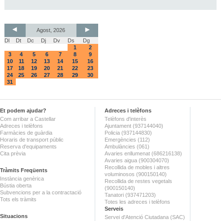
Agost, 2026
Dl
Dt
Dc
Dj
Dv
Ds
Dg
1
2
3
4
5
6
7
8
9
10
11
12
13
14
15
16
17
18
19
20
21
22
23
24
25
26
27
28
29
30
31
Et podem ajudar?
Adreces i telèfons
Com arribar a Castellar
Telèfons d'interès
Adreces i telèfons
Ajuntament (937144040)
Farmàcies de guàrdia
Policia (937144830)
Horaris de transport públic
Emergències (112)
Reserva d'equipaments
Ambulàncies (061)
Cita prèvia
Avaries enllumenat (686216138)
Avaries aigua (900304070)
Recollida de mobles i altres
Tràmits Freqüents
voluminosos (900150140)
Instància genèrica
Recollida de restes vegetals
Bústia oberta
(900150140)
Subvencions per a la contractació
Tanatori (937471203)
Tots els tràmits
Totes les adreces i telèfons
Serveis
Situacions
Servei d'Atenció Ciutadana (SAC)