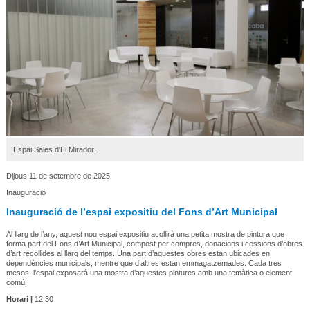
Espai Sales d'El Mirador.
Dijous 11 de setembre de 2025
Inauguració
Inauguració de l’espai expositiu del Fons d’Art Municipal
Al llarg de l’any, aquest nou espai expositiu acollirà una petita mostra de pintura que
forma part del Fons d’Art Municipal, compost per compres, donacions i cessions d’obres
d’art recollides al llarg del temps. Una part d’aquestes obres estan ubicades en
dependències municipals, mentre que d’altres estan emmagatzemades. Cada tres
mesos, l’espai exposarà una mostra d’aquestes pintures amb una temàtica o element
comú.
Horari |
12:30