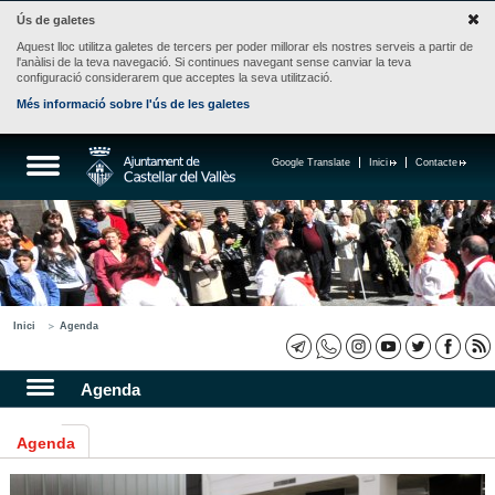
Ús de galetes
Aquest lloc utilitza galetes de tercers per poder millorar els nostres serveis a partir de
l'anàlisi de la teva navegació. Si continues navegant sense canviar la teva
configuració considerarem que acceptes la seva utilització.
Més informació sobre l'ús de les galetes
Google Translate
Inici
Contacte
Inici
Agenda
Agenda
Agenda