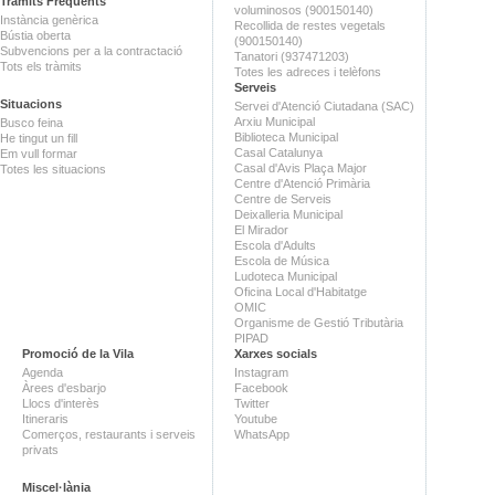
Tràmits Freqüents
voluminosos (900150140)
Instància genèrica
Recollida de restes vegetals
Bústia oberta
(900150140)
Subvencions per a la contractació
Tanatori (937471203)
Tots els tràmits
Totes les adreces i telèfons
Serveis
Situacions
Servei d'Atenció Ciutadana (SAC)
Arxiu Municipal
Busco feina
Biblioteca Municipal
He tingut un fill
Casal Catalunya
Em vull formar
Casal d'Avis Plaça Major
Totes les situacions
Centre d'Atenció Primària
Centre de Serveis
Deixalleria Municipal
El Mirador
Escola d'Adults
Escola de Música
Ludoteca Municipal
Oficina Local d'Habitatge
OMIC
Organisme de Gestió Tributària
PIPAD
Promoció de la Vila
Xarxes socials
Agenda
Instagram
Àrees d'esbarjo
Facebook
Llocs d'interès
Twitter
Itineraris
Youtube
Comerços, restaurants i serveis
WhatsApp
privats
Miscel·lània