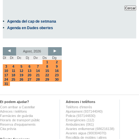
Agenda del cap de setmana
Agenda en Dades obertes
Agost, 2026
Dl
Dt
Dc
Dj
Dv
Ds
Dg
1
2
3
4
5
6
7
8
9
10
11
12
13
14
15
16
17
18
19
20
21
22
23
24
25
26
27
28
29
30
31
Et podem ajudar?
Adreces i telèfons
Com arribar a Castellar
Telèfons d'interès
Adreces i telèfons
Ajuntament (937144040)
Farmàcies de guàrdia
Policia (937144830)
Horaris de transport públic
Emergències (112)
Reserva d'equipaments
Ambulàncies (061)
Cita prèvia
Avaries enllumenat (686216138)
Avaries aigua (900304070)
Recollida de mobles i altres