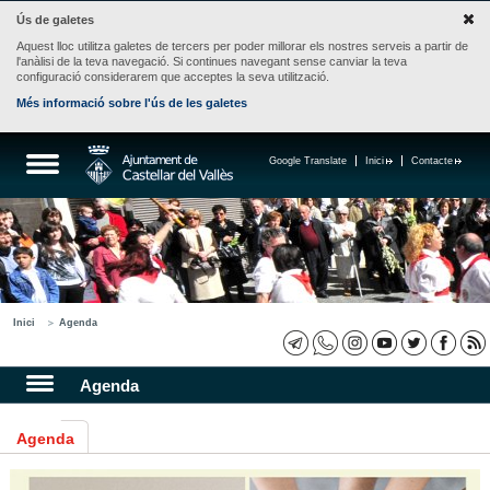
Ús de galetes
Aquest lloc utilitza galetes de tercers per poder millorar els nostres serveis a partir de
l'anàlisi de la teva navegació. Si continues navegant sense canviar la teva
configuració considerarem que acceptes la seva utilització.
Més informació sobre l'ús de les galetes
Google Translate
Inici
Contacte
Inici
Agenda
Agenda
Agenda