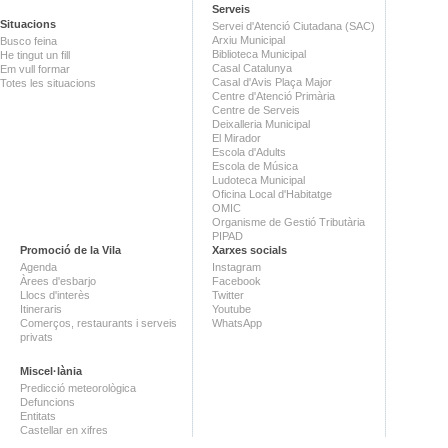
Serveis
Situacions
Servei d'Atenció Ciutadana (SAC)
Arxiu Municipal
Busco feina
Biblioteca Municipal
He tingut un fill
Casal Catalunya
Em vull formar
Casal d'Avis Plaça Major
Totes les situacions
Centre d'Atenció Primària
Centre de Serveis
Deixalleria Municipal
El Mirador
Escola d'Adults
Escola de Música
Ludoteca Municipal
Oficina Local d'Habitatge
OMIC
Organisme de Gestió Tributària
PIPAD
Promoció de la Vila
Xarxes socials
Agenda
Instagram
Àrees d'esbarjo
Facebook
Llocs d'interès
Twitter
Itineraris
Youtube
Comerços, restaurants i serveis
WhatsApp
privats
Miscel·lània
Predicció meteorològica
Defuncions
Entitats
Castellar en xifres