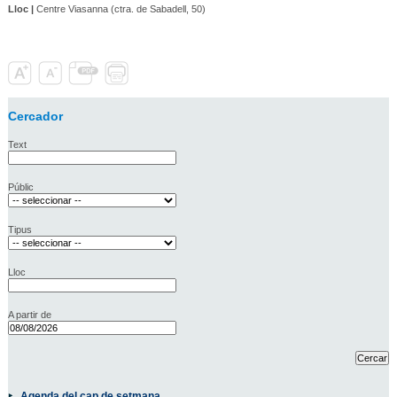
Lloc |
Centre Viasanna (ctra. de Sabadell, 50)
Cercador
Text
Públic
Tipus
Lloc
A partir de
Agenda del cap de setmana