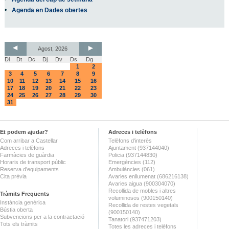
Agenda en Dades obertes
Agost, 2026
Dl
Dt
Dc
Dj
Dv
Ds
Dg
1
2
3
4
5
6
7
8
9
10
11
12
13
14
15
16
17
18
19
20
21
22
23
24
25
26
27
28
29
30
31
Et podem ajudar?
Adreces i telèfons
Com arribar a Castellar
Telèfons d'interès
Adreces i telèfons
Ajuntament (937144040)
Farmàcies de guàrdia
Policia (937144830)
Horaris de transport públic
Emergències (112)
Reserva d'equipaments
Ambulàncies (061)
Cita prèvia
Avaries enllumenat (686216138)
Avaries aigua (900304070)
Recollida de mobles i altres
Tràmits Freqüents
voluminosos (900150140)
Instància genèrica
Recollida de restes vegetals
Bústia oberta
(900150140)
Subvencions per a la contractació
Tanatori (937471203)
Tots els tràmits
Totes les adreces i telèfons