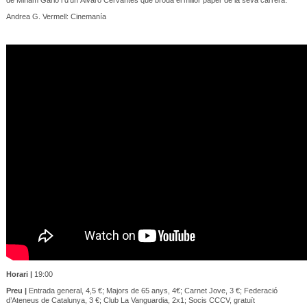
Andrea G. Vermell: Cinemanía
Horari |
19:00
Preu |
Entrada general, 4,5 €; Majors de 65 anys, 4€; Carnet Jove, 3 €; Federació
d’Ateneus de Catalunya, 3 €; Club La Vanguardia, 2x1; Socis CCCV, gratuït