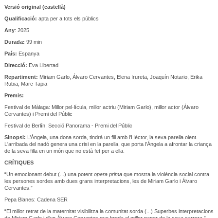
Versió original (castellà)
Qualificació:
apta per a tots els públics
Any
: 2025
Durada:
99 min
País:
Espanya
Direcció:
Eva Libertad
Repartiment:
Miriam Garlo, Álvaro Cervantes, Elena Irureta, Joaquín Notario, Erika
Rubia, Marc Tapia
Premis:
Festival de Màlaga: Millor pel·lícula, millor actriu (Miriam Garlo), millor actor (Álvaro
Cervantes) i Premi del Públic
Festival de Berlín: Secció Panorama - Premi del Públic
Sinopsi:
L’Ángela, una dona sorda, tindrà un fill amb l'Héctor, la seva parella oient.
L'arribada del nadó genera una crisi en la parella, que porta l’Ángela a afrontar la criança
de la seva filla en un món que no està fet per a ella.
CRÍTIQUES
“Un emocionant debut (...) una potent
opera prima
que mostra la violència social contra
les persones sordes amb dues grans interpretacions, les de Miriam Garlo i Álvaro
Cervantes.”
Pepa Blanes: Cadena SER
“El millor retrat de la maternitat visibilitza la comunitat sorda (...) Superbes interpretacions
de Miriam Garlo i d'un Álvaro Cervantes que broda el millor paper de la seva carrera.”