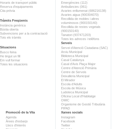
Horaris de transport públic
Emergències (112)
Reserva d'equipaments
Ambulàncies (061)
Cita prèvia
Avaries enllumenat (686216138)
Avaries aigua (900304070)
Recollida de mobles i altres
Tràmits Freqüents
voluminosos (900150140)
Instància genèrica
Recollida de restes vegetals
Bústia oberta
(900150140)
Subvencions per a la contractació
Tanatori (937471203)
Tots els tràmits
Totes les adreces i telèfons
Serveis
Situacions
Servei d'Atenció Ciutadana (SAC)
Arxiu Municipal
Busco feina
Biblioteca Municipal
He tingut un fill
Casal Catalunya
Em vull formar
Casal d'Avis Plaça Major
Totes les situacions
Centre d'Atenció Primària
Centre de Serveis
Deixalleria Municipal
El Mirador
Escola d'Adults
Escola de Música
Ludoteca Municipal
Oficina Local d'Habitatge
OMIC
Organisme de Gestió Tributària
PIPAD
Promoció de la Vila
Xarxes socials
Agenda
Instagram
Àrees d'esbarjo
Facebook
Llocs d'interès
Twitter