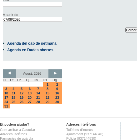
A partir de
Agenda del cap de setmana
Agenda en Dades obertes
Agost, 2026
Dl
Dt
Dc
Dj
Dv
Ds
Dg
1
2
3
4
5
6
7
8
9
10
11
12
13
14
15
16
17
18
19
20
21
22
23
24
25
26
27
28
29
30
31
Et podem ajudar?
Adreces i telèfons
Com arribar a Castellar
Telèfons d'interès
Adreces i telèfons
Ajuntament (937144040)
Farmàcies de guàrdia
Policia (937144830)