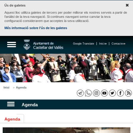
Ús de galetes
Aquest lloc utilitza galetes de tercers per poder millorar els nostres serveis a partir de
l'anàlisi de la teva navegació. Si continues navegant sense canviar la teva
configuració considerarem que acceptes la seva utilització.
Més informació sobre l'ús de les galetes
Google Translate
Inici
Contacte
Inici
Agenda
Agenda
Agenda