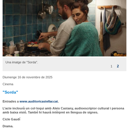
Una imatge de "Sorda".
2
1
Diumenge 16 de novembre de 2025
Cinema
"Sorda"
Entrades a
www.auditoricastellar.cat
.
L’acte inclourà un col·loqui amb Aleix Castany, audioescriptor cultural i persona
amb baixa visió. També hi haurà intèrpret en llengua de signes.
Cicle Gaudí
Drama.