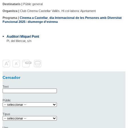
Destinataris |
Públic general
Organitza |
Club Cinema Castellar Vallès. Hi col·labora: Ajuntament
Programa |
Cinema a Castellar
,
dia Internacional de les Persones amb Diversitat
Funcional 2025
i
diumenge d'estrena
Auditori Miquel Pont
Pl. del Mercat, s/n
Cercador
Text
Públic
Tipus
Lloc