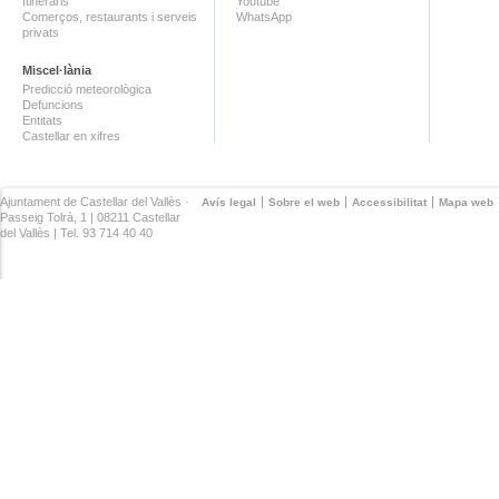
Itineraris
Youtube
Comerços, restaurants i serveis
WhatsApp
privats
Miscel·lània
Predicció meteorològica
Defuncions
Entitats
Castellar en xifres
Ajuntament de Castellar del Vallès ·
Avís legal
Sobre el web
Accessibilitat
Mapa web
Passeig Tolrà, 1 | 08211 Castellar
del Vallès | Tel. 93 714 40 40