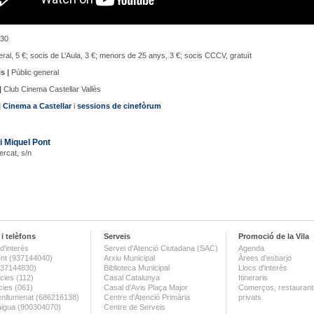
30
al, 5 €; socis de L’Aula, 3 €; menors de 25 anys, 3 €; socis CCCV, gratuït
s |
Públic general
|
Club Cinema Castellar Vallès
|
Cinema a Castellar
i
sessions de cinefòrum
i Miquel Pont
ercat, s/n
i telèfons
Serveis
Promoció de la Vila
d'interès
Servei d'Atenció Ciutadana (SAC)
Agenda
nt (937144040)
Arxiu Municipal
Àrees d'esbarjo
(937144830)
Biblioteca Municipal
Llocs d'interès
ies (112)
Casal Catalunya
Itineraris
ies (061)
Casal d'Avis Plaça Major
Comerços, restaurants
enllumenat (686216138)
Centre d'Atenció Primària
privats
aigua (900304070)
Centre de Serveis