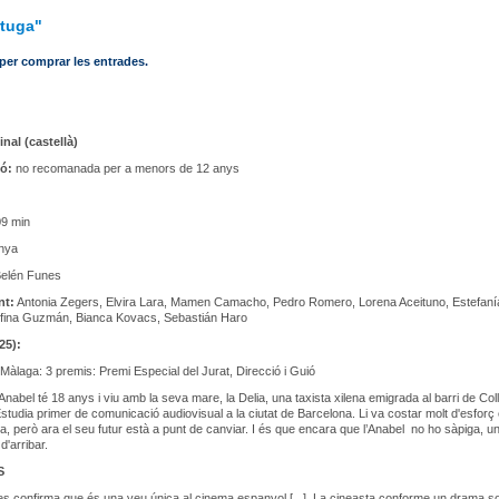
rtuga"
 per comprar les entrades.
inal (castellà)
ió:
no recomanada per a menors de 12 anys
9 min
nya
elén Funes
nt:
Antonia Zegers, Elvira Lara, Mamen Camacho, Pedro Romero, Lorena Aceituno, Estefanía
lfina Guzmán, Bianca Kovacs, Sebastián Haro
25):
 Màlaga: 3 premis: Premi Especial del Jurat, Direcció i Guió
’Anabel té 18 anys i viu amb la seva mare, la Delia, una taxista xilena emigrada al barri de Col
Estudia primer de comunicació audiovisual a la ciutat de Barcelona. Li va costar molt d'esforç 
ra, però ara el seu futur està a punt de canviar. I és que encara que l’Anabel no ho sàpiga, u
d'arribar.
S
s confirma que és una veu única al cinema espanyol [...]. La cineasta conforme un drama s