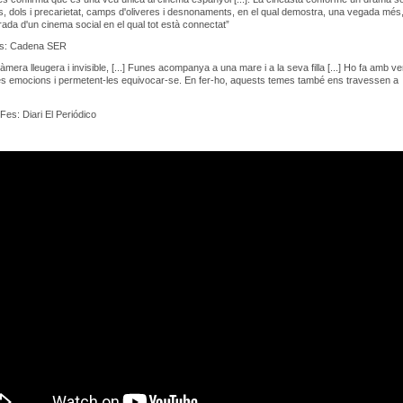
les, dols i precarietat, camps d'oliveres i desnonaments, en el qual demostra, una vegada més,
rada d'un cinema social en el qual tot està connectat”
es: Cadena SER
era lleugera i invisible, [...] Funes acompanya a una mare i a la seva filla [...] Ho fa amb ver
es emocions i permetent-les equivocar-se. En fer-ho, aquests temes també ens travessen a
Fes: Diari El Periódico