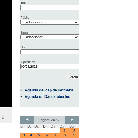
Text
Públic
Tipus
Lloc
A partir de
Agenda del cap de setmana
Agenda en Dades obertes
2
Agost, 2026
Dl
Dt
Dc
Dj
Dv
Ds
Dg
1
2
3
4
5
6
7
8
9