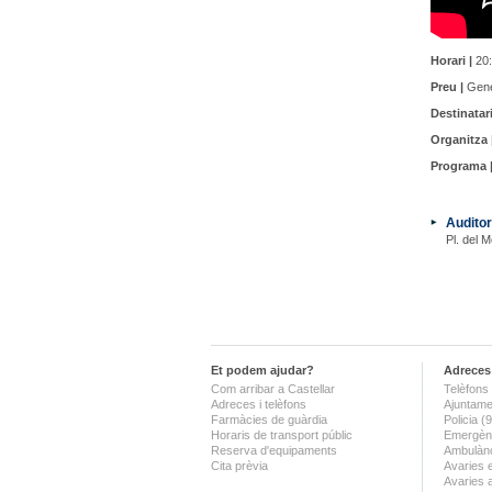
Horari |
20:
Preu |
Gener
Destinatari
Organitza 
Programa 
Auditor
Pl. del M
Et podem ajudar?
Adreces 
Com arribar a Castellar
Telèfons 
Adreces i telèfons
Ajuntame
Farmàcies de guàrdia
Policia 
Horaris de transport públic
Emergènc
Reserva d'equipaments
Ambulànc
Cita prèvia
Avaries 
Avaries 