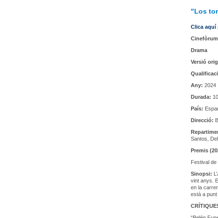
"Los to
Clica aquí
Cinefòrum
Drama
Versió orig
Qualificac
Any:
2024
Durada:
10
País:
Espa
Direcció:
B
Repartime
Santos, De
Premis (20
Festival de
Sinopsi:
L
vint anys. 
en la carre
està a punt 
CRÍTIQUE
“Belén Fune