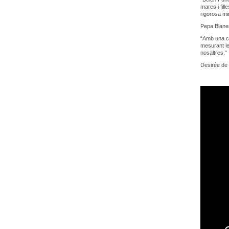
mares i fil
rigorosa mi
Pepa Blan
“Amb una càm
mesurant l
nosaltres."
Desirée de 