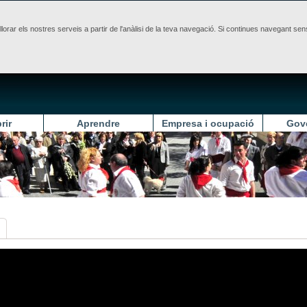
illorar els nostres serveis a partir de l'anàlisi de la teva navegació. Si continues navegant 
rir
Aprendre
Empresa i ocupació
Gov