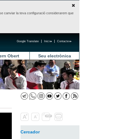
sense canviar la teva configuració considerarem que
Google Translate
Inici
Contacte
ern Obert
Seu electrònica
Cercador