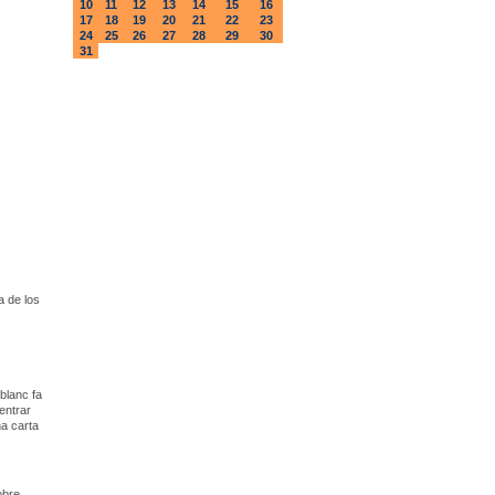
10
11
12
13
14
15
16
17
18
19
20
21
22
23
24
25
26
27
28
29
30
31
 de los
lblanc fa
entrar
na carta
obre