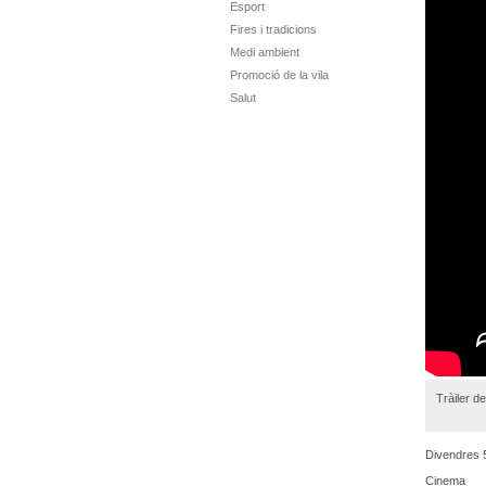
Esport
Fires i tradicions
Medi ambient
Promoció de la vila
Salut
Tràiler de
Divendres 
Cinema