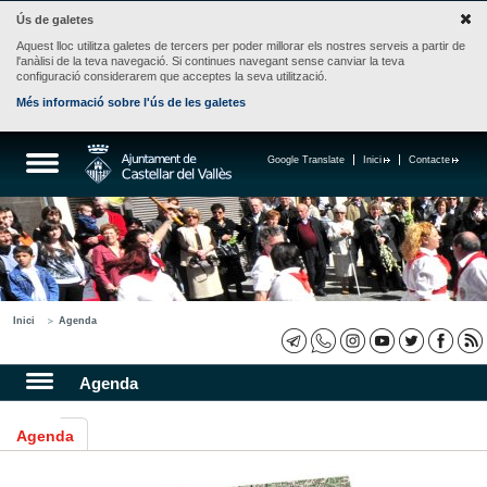
Ús de galetes
Aquest lloc utilitza galetes de tercers per poder millorar els nostres serveis a partir de
l'anàlisi de la teva navegació. Si continues navegant sense canviar la teva
configuració considerarem que acceptes la seva utilització.
Més informació sobre l'ús de les galetes
Google Translate
Inici
Contacte
Inici
Agenda
Agenda
Agenda