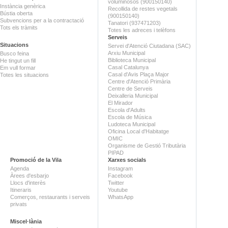
voluminosos (900150140)
Instància genèrica
Recollida de restes vegetals
Bústia oberta
(900150140)
Subvencions per a la contractació
Tanatori (937471203)
Tots els tràmits
Totes les adreces i telèfons
Serveis
Situacions
Servei d'Atenció Ciutadana (SAC)
Arxiu Municipal
Busco feina
Biblioteca Municipal
He tingut un fill
Casal Catalunya
Em vull formar
Casal d'Avis Plaça Major
Totes les situacions
Centre d'Atenció Primària
Centre de Serveis
Deixalleria Municipal
El Mirador
Escola d'Adults
Escola de Música
Ludoteca Municipal
Oficina Local d'Habitatge
OMIC
Organisme de Gestió Tributària
PIPAD
Promoció de la Vila
Xarxes socials
Agenda
Instagram
Àrees d'esbarjo
Facebook
Llocs d'interès
Twitter
Itineraris
Youtube
Comerços, restaurants i serveis
WhatsApp
privats
Miscel·lània