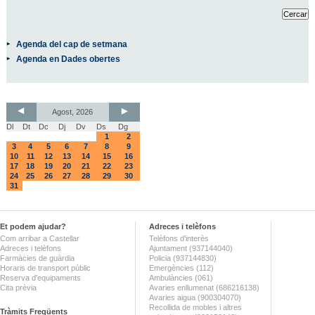
Agenda del cap de setmana
Agenda en Dades obertes
Agost, 2026
Dl
Dt
Dc
Dj
Dv
Ds
Dg
1
2
3
4
5
6
7
8
9
10
11
12
13
14
15
16
17
18
19
20
21
22
23
24
25
26
27
28
29
30
31
Et podem ajudar?
Adreces i telèfons
Com arribar a Castellar
Telèfons d'interès
Adreces i telèfons
Ajuntament (937144040)
Farmàcies de guàrdia
Policia (937144830)
Horaris de transport públic
Emergències (112)
Reserva d'equipaments
Ambulàncies (061)
Cita prèvia
Avaries enllumenat (686216138)
Avaries aigua (900304070)
Recollida de mobles i altres
Tràmits Freqüents