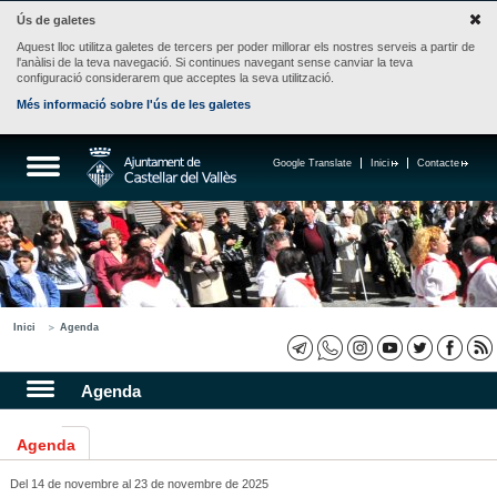
Ús de galetes
Aquest lloc utilitza galetes de tercers per poder millorar els nostres serveis a partir de
l'anàlisi de la teva navegació. Si continues navegant sense canviar la teva
configuració considerarem que acceptes la seva utilització.
Més informació sobre l'ús de les galetes
Google Translate
Inici
Contacte
Inici
Agenda
Agenda
Agenda
Del 14 de novembre al 23 de novembre de 2025