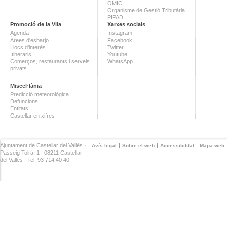
OMIC
Organisme de Gestió Tributària
PIPAD
Promoció de la Vila
Xarxes socials
Agenda
Instagram
Àrees d'esbarjo
Facebook
Llocs d'interès
Twitter
Itineraris
Youtube
Comerços, restaurants i serveis
WhatsApp
privats
Miscel·lània
Predicció meteorològica
Defuncions
Entitats
Castellar en xifres
Ajuntament de Castellar del Vallès ·
Avís legal
Sobre el web
Accessibilitat
Mapa web
Passeig Tolrà, 1 | 08211 Castellar
del Vallès | Tel. 93 714 40 40