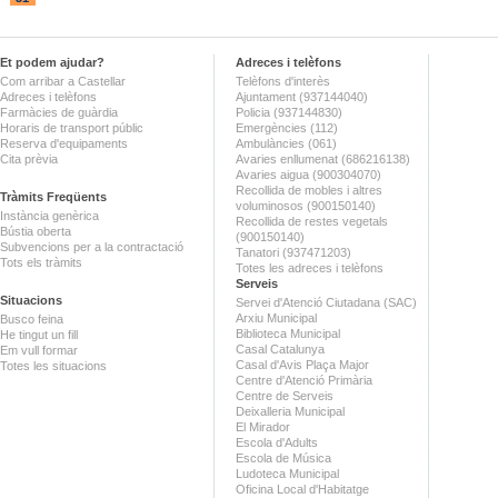
Et podem ajudar?
Adreces i telèfons
Com arribar a Castellar
Telèfons d'interès
Adreces i telèfons
Ajuntament (937144040)
Farmàcies de guàrdia
Policia (937144830)
Horaris de transport públic
Emergències (112)
Reserva d'equipaments
Ambulàncies (061)
Cita prèvia
Avaries enllumenat (686216138)
Avaries aigua (900304070)
Recollida de mobles i altres
Tràmits Freqüents
voluminosos (900150140)
Instància genèrica
Recollida de restes vegetals
Bústia oberta
(900150140)
Subvencions per a la contractació
Tanatori (937471203)
Tots els tràmits
Totes les adreces i telèfons
Serveis
Situacions
Servei d'Atenció Ciutadana (SAC)
Arxiu Municipal
Busco feina
Biblioteca Municipal
He tingut un fill
Casal Catalunya
Em vull formar
Casal d'Avis Plaça Major
Totes les situacions
Centre d'Atenció Primària
Centre de Serveis
Deixalleria Municipal
El Mirador
Escola d'Adults
Escola de Música
Ludoteca Municipal
Oficina Local d'Habitatge