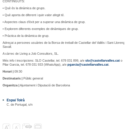
CONTINGUTS:
• Què és la dinàmica de grups.
• Què aporta de diferent i quin valor afegit té.
• Aspectes claus d’èxit per a superar una dinàmica de grup.
• Explorem diferents exemples de dinàmiques de grup.
• Pràctica de la dinàmica de grup.
Adreçat a persones usuàries de la Borsa de treball de Castellar del Vallès i Sant Llorenç
Savall.
A càrrec de Living a Job Consultors, SL.
Més info i inscripcions: SLO Castellar, tel. 678 031 899, a/e
slo@castellarvalles.cat
o
Pilar Garcia, tel. 678 031 933 (WhatsApp), a/e
pgarcia@castellarvalles.cat
.
Horari |
09:30
Destinataris |
Públic general
Organitza |
Ajuntament i Diputació de Barcelona
Espai Tolrà
C. de Portugal, s/n