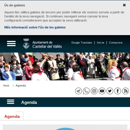
Ús de galetes
Aquest lloc utilitza galetes de tercers per poder millorar els nostres serveis a partir de
l'anàlisi de la teva navegació. Si continues navegant sense canviar la teva
configuració considerarem que acceptes la seva utilització.
Més informació sobre l'ús de les galetes
Google Translate
Inici
Contacte
Inici
Agenda
Agenda
Agenda