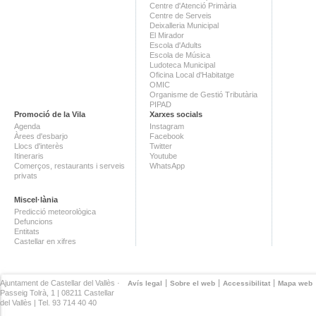
Centre d'Atenció Primària
Centre de Serveis
Deixalleria Municipal
El Mirador
Escola d'Adults
Escola de Música
Ludoteca Municipal
Oficina Local d'Habitatge
OMIC
Organisme de Gestió Tributària
PIPAD
Promoció de la Vila
Xarxes socials
Agenda
Instagram
Àrees d'esbarjo
Facebook
Llocs d'interès
Twitter
Itineraris
Youtube
Comerços, restaurants i serveis
WhatsApp
privats
Miscel·lània
Predicció meteorològica
Defuncions
Entitats
Castellar en xifres
Ajuntament de Castellar del Vallès ·
Avís legal
Sobre el web
Accessibilitat
Mapa web
Passeig Tolrà, 1 | 08211 Castellar
del Vallès | Tel. 93 714 40 40