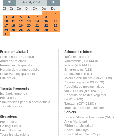
Agost, 2026
Dl
Dt
Dc
Dj
Dv
Ds
Dg
1
2
3
4
5
6
7
8
9
10
11
12
13
14
15
16
17
18
19
20
21
22
23
24
25
26
27
28
29
30
31
Et podem ajudar?
Adreces i telèfons
Com arribar a Castellar
Telèfons d'interès
Adreces i telèfons
Ajuntament (937144040)
Farmàcies de guàrdia
Policia (937144830)
Horaris de transport públic
Emergències (112)
Reserva d'equipaments
Ambulàncies (061)
Cita prèvia
Avaries enllumenat (686216138)
Avaries aigua (900304070)
Recollida de mobles i altres
Tràmits Freqüents
voluminosos (900150140)
Instància genèrica
Recollida de restes vegetals
Bústia oberta
(900150140)
Subvencions per a la contractació
Tanatori (937471203)
Tots els tràmits
Totes les adreces i telèfons
Serveis
Situacions
Servei d'Atenció Ciutadana (SAC)
Arxiu Municipal
Busco feina
Biblioteca Municipal
He tingut un fill
Casal Catalunya
Em vull formar
Casal d'Avis Plaça Major
Totes les situacions