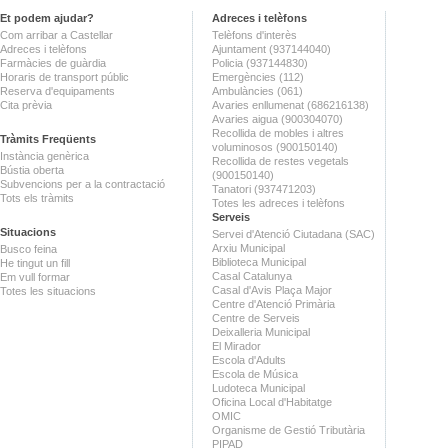
Et podem ajudar?
Adreces i telèfons
Com arribar a Castellar
Telèfons d'interès
Adreces i telèfons
Ajuntament (937144040)
Farmàcies de guàrdia
Policia (937144830)
Horaris de transport públic
Emergències (112)
Reserva d'equipaments
Ambulàncies (061)
Cita prèvia
Avaries enllumenat (686216138)
Avaries aigua (900304070)
Recollida de mobles i altres
Tràmits Freqüents
voluminosos (900150140)
Instància genèrica
Recollida de restes vegetals
Bústia oberta
(900150140)
Subvencions per a la contractació
Tanatori (937471203)
Tots els tràmits
Totes les adreces i telèfons
Serveis
Situacions
Servei d'Atenció Ciutadana (SAC)
Arxiu Municipal
Busco feina
Biblioteca Municipal
He tingut un fill
Casal Catalunya
Em vull formar
Casal d'Avis Plaça Major
Totes les situacions
Centre d'Atenció Primària
Centre de Serveis
Deixalleria Municipal
El Mirador
Escola d'Adults
Escola de Música
Ludoteca Municipal
Oficina Local d'Habitatge
OMIC
Organisme de Gestió Tributària
PIPAD