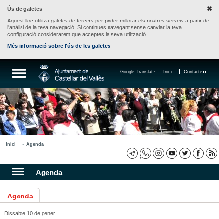
Ús de galetes
Aquest lloc utilitza galetes de tercers per poder millorar els nostres serveis a partir de
l'anàlisi de la teva navegació. Si continues navegant sense canviar la teva
configuració considerarem que acceptes la seva utilització.
Més informació sobre l'ús de les galetes
Google Translate
Inici
Contacte
Inici
Agenda
Agenda
Agenda
Dissabte 10 de gener