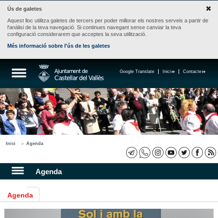
Ús de galetes
Aquest lloc utilitza galetes de tercers per poder millorar els nostres serveis a partir de
l'anàlisi de la teva navegació. Si continues navegant sense canviar la teva
configuració considerarem que acceptes la seva utilització.
Més informació sobre l'ús de les galetes
Google Translate
Inici
Contacte
Inici
Agenda
Agenda
Agenda