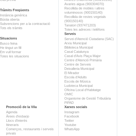
Avaries aigua (900304070)
Recollida de mobles i altres
Tràmits Freqüents
voluminosos (900150140)
Instància genèrica
Recollida de restes vegetals
Bústia oberta
(900150140)
Subvencions per a la contractació
Tanatori (937471203)
Tots els tràmits
Totes les adreces i telèfons
Serveis
Situacions
Servei d'Atenció Ciutadana (SAC)
Arxiu Municipal
Busco feina
Biblioteca Municipal
He tingut un fill
Casal Catalunya
Em vull formar
Casal d'Avis Plaça Major
Totes les situacions
Centre d'Atenció Primària
Centre de Serveis
Deixalleria Municipal
El Mirador
Escola d'Adults
Escola de Música
Ludoteca Municipal
Oficina Local d'Habitatge
OMIC
Organisme de Gestió Tributària
PIPAD
Promoció de la Vila
Xarxes socials
Agenda
Instagram
Àrees d'esbarjo
Facebook
Llocs d'interès
Twitter
Itineraris
Youtube
Comerços, restaurants i serveis
WhatsApp
privats