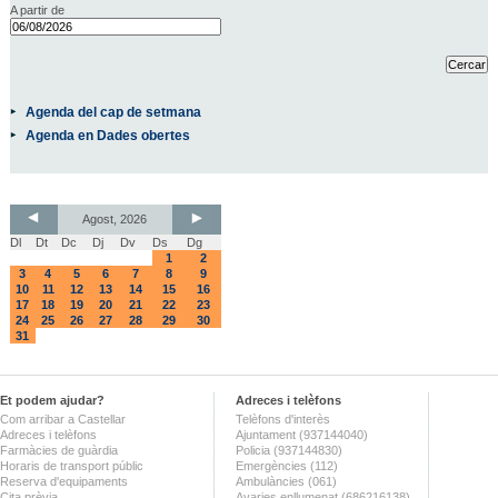
A partir de
Agenda del cap de setmana
Agenda en Dades obertes
Agost, 2026
Dl
Dt
Dc
Dj
Dv
Ds
Dg
1
2
3
4
5
6
7
8
9
10
11
12
13
14
15
16
17
18
19
20
21
22
23
24
25
26
27
28
29
30
31
Et podem ajudar?
Adreces i telèfons
Com arribar a Castellar
Telèfons d'interès
Adreces i telèfons
Ajuntament (937144040)
Farmàcies de guàrdia
Policia (937144830)
Horaris de transport públic
Emergències (112)
Reserva d'equipaments
Ambulàncies (061)
Cita prèvia
Avaries enllumenat (686216138)