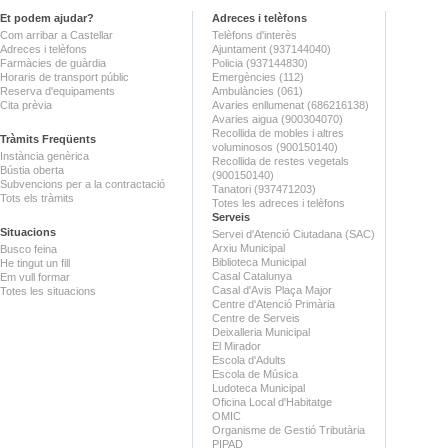
Et podem ajudar?
Adreces i telèfons
Com arribar a Castellar
Telèfons d'interès
Adreces i telèfons
Ajuntament (937144040)
Farmàcies de guàrdia
Policia (937144830)
Horaris de transport públic
Emergències (112)
Reserva d'equipaments
Ambulàncies (061)
Cita prèvia
Avaries enllumenat (686216138)
Avaries aigua (900304070)
Recollida de mobles i altres
Tràmits Freqüents
voluminosos (900150140)
Instància genèrica
Recollida de restes vegetals
Bústia oberta
(900150140)
Subvencions per a la contractació
Tanatori (937471203)
Tots els tràmits
Totes les adreces i telèfons
Serveis
Situacions
Servei d'Atenció Ciutadana (SAC)
Arxiu Municipal
Busco feina
Biblioteca Municipal
He tingut un fill
Casal Catalunya
Em vull formar
Casal d'Avis Plaça Major
Totes les situacions
Centre d'Atenció Primària
Centre de Serveis
Deixalleria Municipal
El Mirador
Escola d'Adults
Escola de Música
Ludoteca Municipal
Oficina Local d'Habitatge
OMIC
Organisme de Gestió Tributària
PIPAD