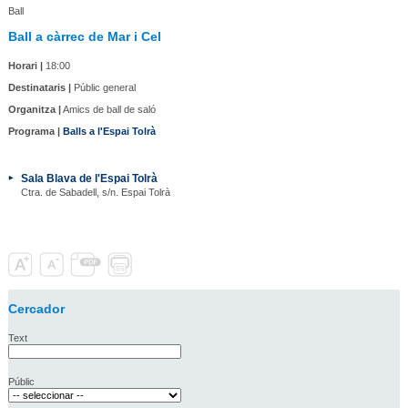
Ball
Ball a càrrec de Mar i Cel
Horari |
18:00
Destinataris |
Públic general
Organitza |
Amics de ball de saló
Programa |
Balls a l'Espai Tolrà
Sala Blava de l'Espai Tolrà
Ctra. de Sabadell, s/n. Espai Tolrà
Cercador
Text
Públic