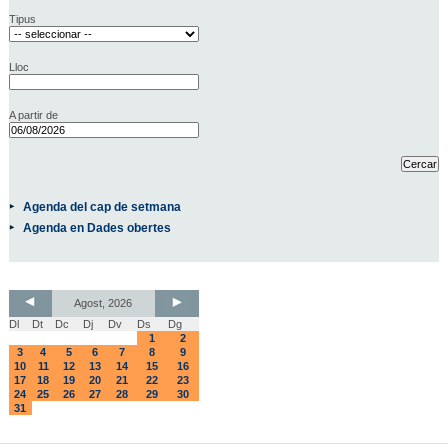
Tipus
Lloc
A partir de
Agenda del cap de setmana
Agenda en Dades obertes
Agost, 2026
Dl
Dt
Dc
Dj
Dv
Ds
Dg
1
2
3
4
5
6
7
8
9
10
11
12
13
14
15
16
17
18
19
20
21
22
23
24
25
26
27
28
29
30
31