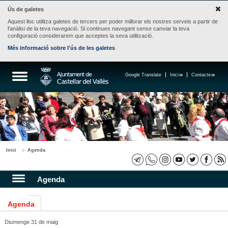
Ús de galetes
Aquest lloc utilitza galetes de tercers per poder millorar els nostres serveis a partir de
l'anàlisi de la teva navegació. Si continues navegant sense canviar la teva
configuració considerarem que acceptes la seva utilització.
Més informació sobre l'ús de les galetes
Google Translate
Inici
Contacte
Inici
Agenda
Agenda
Agenda
Diumenge 31 de maig