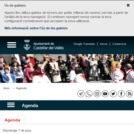
Ús de galetes
Aquest lloc utilitza galetes de tercers per poder millorar els nostres serveis a partir de
l'anàlisi de la teva navegació. Si continues navegant sense canviar la teva
configuració considerarem que acceptes la seva utilització.
Més informació sobre l'ús de les galetes
Google Translate
Inici
Contacte
Inici
Agenda
Agenda
Agenda
Diumenge 7 de juny