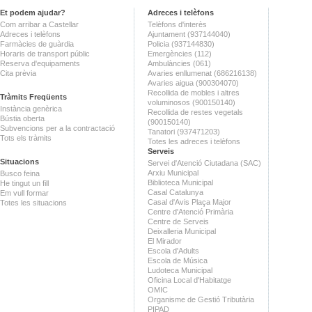
Et podem ajudar?
Adreces i telèfons
Com arribar a Castellar
Telèfons d'interès
Adreces i telèfons
Ajuntament (937144040)
Farmàcies de guàrdia
Policia (937144830)
Horaris de transport públic
Emergències (112)
Reserva d'equipaments
Ambulàncies (061)
Cita prèvia
Avaries enllumenat (686216138)
Avaries aigua (900304070)
Recollida de mobles i altres
Tràmits Freqüents
voluminosos (900150140)
Instància genèrica
Recollida de restes vegetals
Bústia oberta
(900150140)
Subvencions per a la contractació
Tanatori (937471203)
Tots els tràmits
Totes les adreces i telèfons
Serveis
Situacions
Servei d'Atenció Ciutadana (SAC)
Arxiu Municipal
Busco feina
Biblioteca Municipal
He tingut un fill
Casal Catalunya
Em vull formar
Casal d'Avis Plaça Major
Totes les situacions
Centre d'Atenció Primària
Centre de Serveis
Deixalleria Municipal
El Mirador
Escola d'Adults
Escola de Música
Ludoteca Municipal
Oficina Local d'Habitatge
OMIC
Organisme de Gestió Tributària
PIPAD