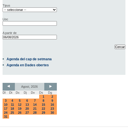
Tipus
Lloc
A partir de
Agenda del cap de setmana
Agenda en Dades obertes
Agost, 2026
Dl
Dt
Dc
Dj
Dv
Ds
Dg
1
2
3
4
5
6
7
8
9
10
11
12
13
14
15
16
17
18
19
20
21
22
23
24
25
26
27
28
29
30
31