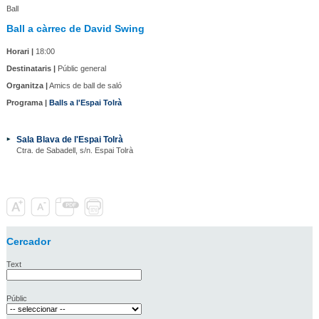
Ball
Ball a càrrec de David Swing
Horari |
18:00
Destinataris |
Públic general
Organitza |
Amics de ball de saló
Programa |
Balls a l'Espai Tolrà
Sala Blava de l'Espai Tolrà
Ctra. de Sabadell, s/n. Espai Tolrà
Cercador
Text
Públic