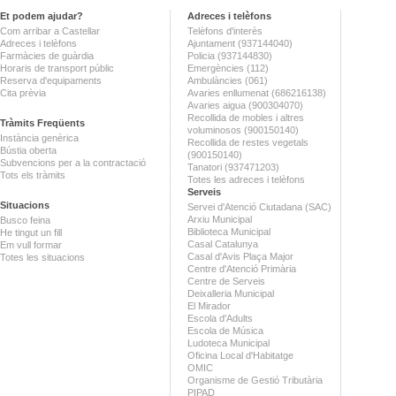
Et podem ajudar?
Adreces i telèfons
Com arribar a Castellar
Telèfons d'interès
Adreces i telèfons
Ajuntament (937144040)
Farmàcies de guàrdia
Policia (937144830)
Horaris de transport públic
Emergències (112)
Reserva d'equipaments
Ambulàncies (061)
Cita prèvia
Avaries enllumenat (686216138)
Avaries aigua (900304070)
Recollida de mobles i altres
Tràmits Freqüents
voluminosos (900150140)
Instància genèrica
Recollida de restes vegetals
Bústia oberta
(900150140)
Subvencions per a la contractació
Tanatori (937471203)
Tots els tràmits
Totes les adreces i telèfons
Serveis
Situacions
Servei d'Atenció Ciutadana (SAC)
Arxiu Municipal
Busco feina
Biblioteca Municipal
He tingut un fill
Casal Catalunya
Em vull formar
Casal d'Avis Plaça Major
Totes les situacions
Centre d'Atenció Primària
Centre de Serveis
Deixalleria Municipal
El Mirador
Escola d'Adults
Escola de Música
Ludoteca Municipal
Oficina Local d'Habitatge
OMIC
Organisme de Gestió Tributària
PIPAD