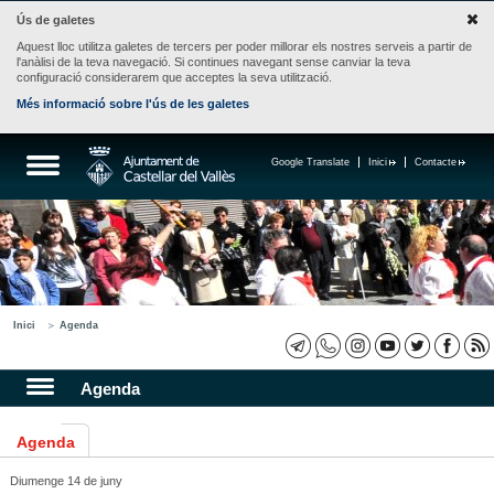
Ús de galetes
Aquest lloc utilitza galetes de tercers per poder millorar els nostres serveis a partir de
l'anàlisi de la teva navegació. Si continues navegant sense canviar la teva
configuració considerarem que acceptes la seva utilització.
Més informació sobre l'ús de les galetes
Google Translate
Inici
Contacte
Inici
Agenda
Agenda
Agenda
Diumenge 14 de juny