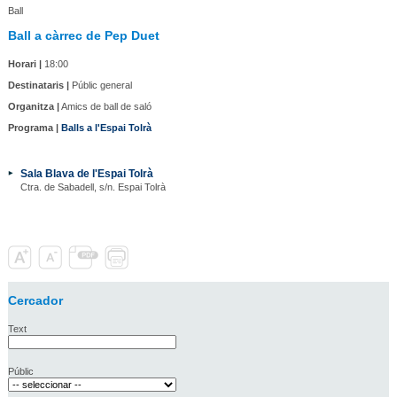
Ball
Ball a càrrec de Pep Duet
Horari |
18:00
Destinataris |
Públic general
Organitza |
Amics de ball de saló
Programa |
Balls a l'Espai Tolrà
Sala Blava de l'Espai Tolrà
Ctra. de Sabadell, s/n. Espai Tolrà
Cercador
Text
Públic