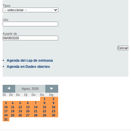
Tipus
Lloc
A partir de
Agenda del cap de setmana
Agenda en Dades obertes
Agost, 2026
Dl
Dt
Dc
Dj
Dv
Ds
Dg
1
2
3
4
5
6
7
8
9
10
11
12
13
14
15
16
17
18
19
20
21
22
23
24
25
26
27
28
29
30
31