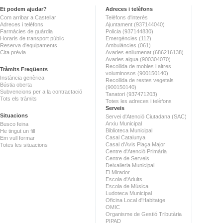
Et podem ajudar?
Adreces i telèfons
Com arribar a Castellar
Telèfons d'interès
Adreces i telèfons
Ajuntament (937144040)
Farmàcies de guàrdia
Policia (937144830)
Horaris de transport públic
Emergències (112)
Reserva d'equipaments
Ambulàncies (061)
Cita prèvia
Avaries enllumenat (686216138)
Avaries aigua (900304070)
Recollida de mobles i altres
Tràmits Freqüents
voluminosos (900150140)
Instància genèrica
Recollida de restes vegetals
Bústia oberta
(900150140)
Subvencions per a la contractació
Tanatori (937471203)
Tots els tràmits
Totes les adreces i telèfons
Serveis
Situacions
Servei d'Atenció Ciutadana (SAC)
Arxiu Municipal
Busco feina
Biblioteca Municipal
He tingut un fill
Casal Catalunya
Em vull formar
Casal d'Avis Plaça Major
Totes les situacions
Centre d'Atenció Primària
Centre de Serveis
Deixalleria Municipal
El Mirador
Escola d'Adults
Escola de Música
Ludoteca Municipal
Oficina Local d'Habitatge
OMIC
Organisme de Gestió Tributària
PIPAD