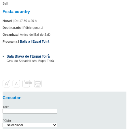
Ball
Festa country
Horari |
De 17.30 a 20 h
Destinataris |
Públic general
Organitza |
Amics del Ball de Saló
Programa |
Balls a l'Espai Tolrà
Sala Blava de l'Espai Tolrà
Ctra. de Sabadell, s/n. Espai Tolrà
Cercador
Text
Públic