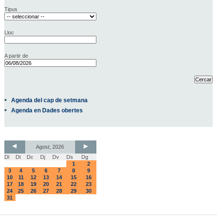
Tipus
Lloc
A partir de
Agenda del cap de setmana
Agenda en Dades obertes
Agost, 2026
Dl
Dt
Dc
Dj
Dv
Ds
Dg
1
2
3
4
5
6
7
8
9
10
11
12
13
14
15
16
17
18
19
20
21
22
23
24
25
26
27
28
29
30
31