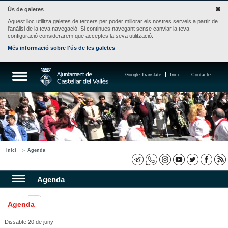
Ús de galetes
Aquest lloc utilitza galetes de tercers per poder millorar els nostres serveis a partir de
l'anàlisi de la teva navegació. Si continues navegant sense canviar la teva
configuració considerarem que acceptes la seva utilització.
Més informació sobre l'ús de les galetes
Google Translate
Inici
Contacte
Inici
Agenda
Agenda
Agenda
Dissabte 20 de juny