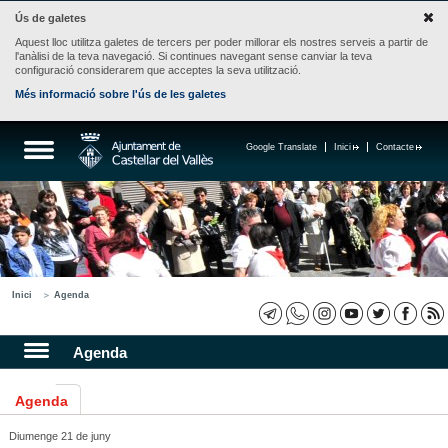
Ús de galetes
Aquest lloc utilitza galetes de tercers per poder millorar els nostres serveis a partir de
l'anàlisi de la teva navegació. Si continues navegant sense canviar la teva
configuració considerarem que acceptes la seva utilització.
Més informació sobre l'ús de les galetes
Google Translate
Inici
Contacte
Inici
Agenda
Agenda
Agenda
Diumenge 21 de juny