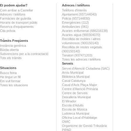
Et podem ajudar?
Adreces i telèfons
Com arribar a Castellar
Telèfons d'interès
Adreces i telèfons
Ajuntament (937144040)
Farmàcies de guàrdia
Policia (937144830)
Horaris de transport públic
Emergències (112)
Reserva d'equipaments
Ambulàncies (061)
Cita prèvia
Avaries enllumenat (686216138)
Avaries aigua (900304070)
Recollida de mobles i altres
Tràmits Freqüents
voluminosos (900150140)
Instància genèrica
Recollida de restes vegetals
Bústia oberta
(900150140)
Subvencions per a la contractació
Tanatori (937471203)
Tots els tràmits
Totes les adreces i telèfons
Serveis
Situacions
Servei d'Atenció Ciutadana (SAC)
Arxiu Municipal
Busco feina
Biblioteca Municipal
He tingut un fill
Casal Catalunya
Em vull formar
Casal d'Avis Plaça Major
Totes les situacions
Centre d'Atenció Primària
Centre de Serveis
Deixalleria Municipal
El Mirador
Escola d'Adults
Escola de Música
Ludoteca Municipal
Oficina Local d'Habitatge
OMIC
Organisme de Gestió Tributària
PIPAD