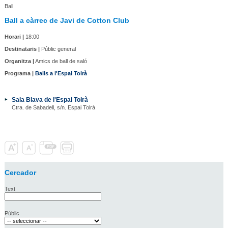
Ball
Ball a càrrec de Javi de Cotton Club
Horari |
18:00
Destinataris |
Públic general
Organitza |
Amics de ball de saló
Programa |
Balls a l'Espai Tolrà
Sala Blava de l'Espai Tolrà
Ctra. de Sabadell, s/n. Espai Tolrà
Cercador
Text
Públic