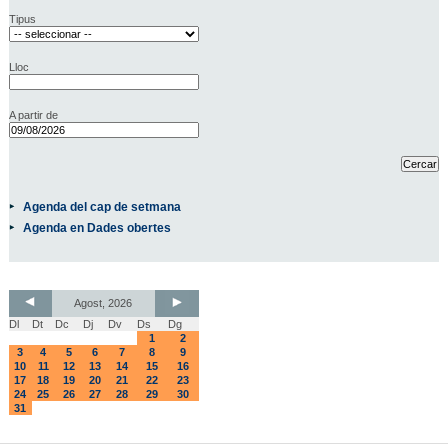
Tipus
Lloc
A partir de
Agenda del cap de setmana
Agenda en Dades obertes
Agost, 2026
Dl
Dt
Dc
Dj
Dv
Ds
Dg
1
2
3
4
5
6
7
8
9
10
11
12
13
14
15
16
17
18
19
20
21
22
23
24
25
26
27
28
29
30
31