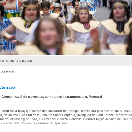
 la rua de l'any passat.
 de febrer
Carnaval
 - Concentració de carrosses, comparses i xarangues al c. Portugal
-
Inici de la Rua
,
que sortirà des del carrer de Portugal, continuarà pels carrers de Suïssa,
a, de Jaume I, de Prat de la Riba, de Santa Perpètua, l’avinguda de Sant Esteve, el carrer d
lastre, el passeig de Tolrà, el carrer del General Boadella, el carrer Major, la plaça de Cal Cal
el carrer dels Pedrissos i tornarà a l’Espai Tolrà.