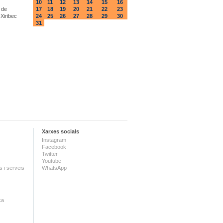
10
11
12
13
14
15
16
 de
17
18
19
20
21
22
23
 Xiribec
24
25
26
27
28
29
30
31
Xarxes socials
Instagram
Facebook
Twitter
Youtube
 i serveis
WhatsApp
ca