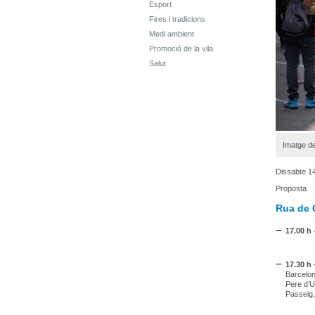
Esport
Fires i tradicions
Medi ambient
Promoció de la vila
Salut
Imatge de
Dissabte 14
Proposta
Rua de 
17.00 h
17.30 h 
Barcelon
Pere d’Ul
Passeig, 