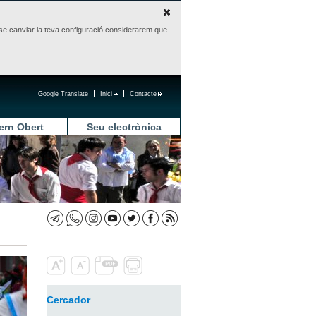
sense canviar la teva configuració considerarem que
Google Translate
Inici
Contacte
ern Obert
Seu electrònica
Cercador