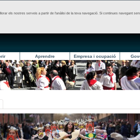
illorar els nostres serveis a partir de l'anàlisi de la teva navegació. Si continues navegant 
rir
Aprendre
Empresa i ocupació
Gov