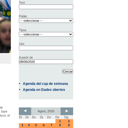
Text
Públic
Tipus
Lloc
A partir de
Agenda del cap de setmana
Agenda en Dades obertes
 de
Agost, 2026
e Sant
issó, el
Dl
Dt
Dc
Dj
Dv
Ds
Dg
1
2
3
4
5
6
7
8
9