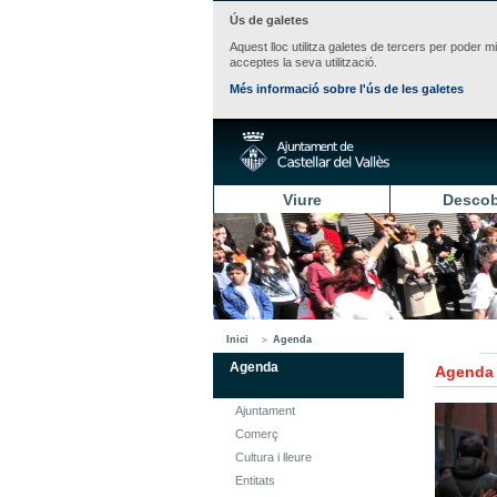
Ús de galetes
Aquest lloc utilitza galetes de tercers per poder m
acceptes la seva utilització.
Més informació sobre l'ús de les galetes
Viure
Descob
Inici
Agenda
Agenda
Agenda
Ajuntament
Comerç
Cultura i lleure
Entitats