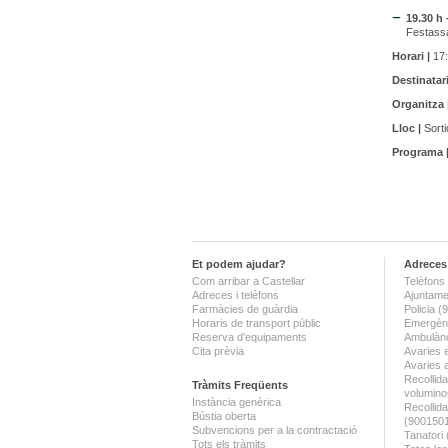
19.30 h 
Festassa
Horari |
17:
Destinatari
Organitza 
Lloc |
Sorti
Programa 
Et podem ajudar?
Adreces 
Com arribar a Castellar
Telèfons 
Adreces i telèfons
Ajuntame
Farmàcies de guàrdia
Policia 
Horaris de transport públic
Emergènc
Reserva d'equipaments
Ambulànc
Cita prèvia
Avaries 
Avaries 
Recollida
Tràmits Freqüents
volumino
Instància genèrica
Recollid
Bústia oberta
(900150
Subvencions per a la contractació
Tanatori
Tots els tràmits