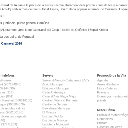
- Final de la rua
a la plaça de la Fàbrica Nova, lliurament dels premis i final de festa a càrrec
 Anti-Dj amb la música que tu tries! A més, 38a truitada popular a càrrec de Colònies i Esplai
30
s |
Infància, públic general i famílies
|
Ajuntament, amb la col·laboració del Grup Il·lusió i de Colònies i Esplai Xiribec
da des del c. de Portugal
|
Carnaval 2026
i telèfons
Serveis
Promoció de la Vila
d'interès
Servei d'Atenció Ciutadana (SAC)
Agenda
nt (937144040)
Arxiu Municipal
Àrees d'esbarjo
(937144830)
Biblioteca Municipal
Llocs d'interès
ies (112)
Casal Catalunya
Itineraris
ies (061)
Casal d'Avis Plaça Major
Comerços, restaurants
enllumenat (686216138)
Centre d'Atenció Primària
privats
aigua (900304070)
Centre de Serveis
 de mobles i altres
Deixalleria Municipal
Miscel·lània
sos (900150140)
El Mirador
Predicció meteorològi
a de restes vegetals
Escola d'Adults
Defuncions
140)
Escola de Música
Entitats
 (937471203)
Ludoteca Municipal
Castellar en xifres