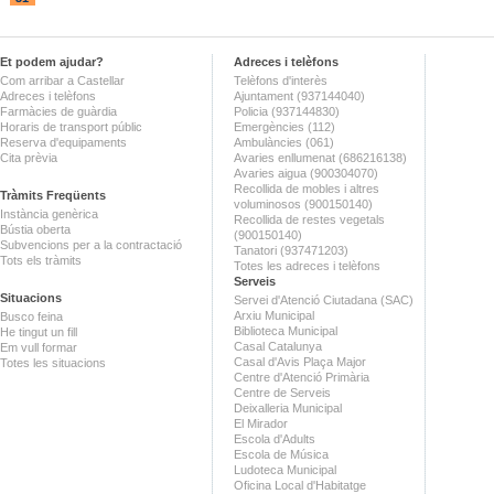
Et podem ajudar?
Adreces i telèfons
Com arribar a Castellar
Telèfons d'interès
Adreces i telèfons
Ajuntament (937144040)
Farmàcies de guàrdia
Policia (937144830)
Horaris de transport públic
Emergències (112)
Reserva d'equipaments
Ambulàncies (061)
Cita prèvia
Avaries enllumenat (686216138)
Avaries aigua (900304070)
Recollida de mobles i altres
Tràmits Freqüents
voluminosos (900150140)
Instància genèrica
Recollida de restes vegetals
Bústia oberta
(900150140)
Subvencions per a la contractació
Tanatori (937471203)
Tots els tràmits
Totes les adreces i telèfons
Serveis
Situacions
Servei d'Atenció Ciutadana (SAC)
Arxiu Municipal
Busco feina
Biblioteca Municipal
He tingut un fill
Casal Catalunya
Em vull formar
Casal d'Avis Plaça Major
Totes les situacions
Centre d'Atenció Primària
Centre de Serveis
Deixalleria Municipal
El Mirador
Escola d'Adults
Escola de Música
Ludoteca Municipal
Oficina Local d'Habitatge