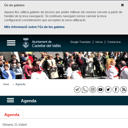
Ús de galetes
Aquest lloc utilitza galetes de tercers per poder millorar els nostres serveis a partir de
l'anàlisi de la teva navegació. Si continues navegant sense canviar la teva
configuració considerarem que acceptes la seva utilització.
Més informació sobre l'ús de les galetes
Google Translate
Inici
Contacte
Inici
Agenda
Agenda
Agenda
Dimarts 21 d'abril