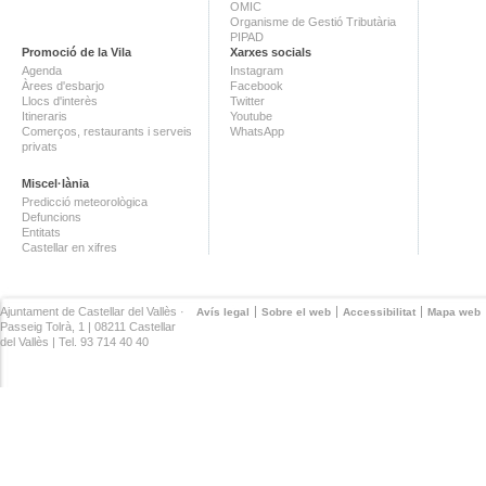
OMIC
Organisme de Gestió Tributària
PIPAD
Promoció de la Vila
Xarxes socials
Agenda
Instagram
Àrees d'esbarjo
Facebook
Llocs d'interès
Twitter
Itineraris
Youtube
Comerços, restaurants i serveis
WhatsApp
privats
Miscel·lània
Predicció meteorològica
Defuncions
Entitats
Castellar en xifres
Ajuntament de Castellar del Vallès ·
Avís legal
Sobre el web
Accessibilitat
Mapa web
Passeig Tolrà, 1 | 08211 Castellar
del Vallès | Tel. 93 714 40 40