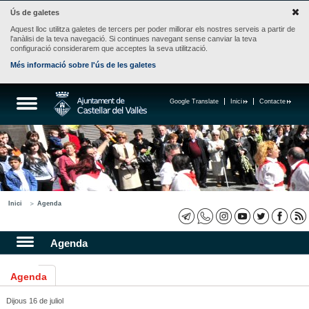
Ús de galetes
Aquest lloc utilitza galetes de tercers per poder millorar els nostres serveis a partir de
l'anàlisi de la teva navegació. Si continues navegant sense canviar la teva
configuració considerarem que acceptes la seva utilització.
Més informació sobre l'ús de les galetes
Google Translate
Inici
Contacte
Inici
Agenda
Agenda
Agenda
Dijous 16 de juliol