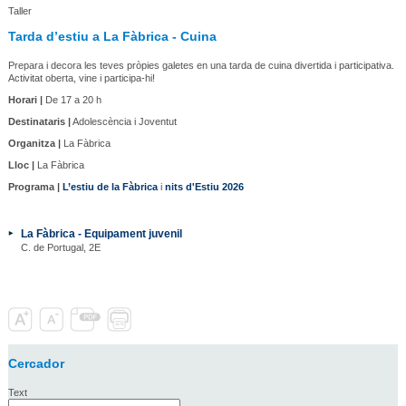
Taller
Tarda d’estiu a La Fàbrica - Cuina
Prepara i decora les teves pròpies galetes en una tarda de cuina divertida i participativa.
Activitat oberta, vine i participa-hi!
Horari |
De 17 a 20 h
Destinataris |
Adolescència i Joventut
Organitza |
La Fàbrica
Lloc |
La Fàbrica
Programa |
L’estiu de la Fàbrica
i
nits d'Estiu 2026
La Fàbrica - Equipament juvenil
C. de Portugal, 2E
Cercador
Text