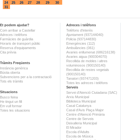
24
25
26
27
28
29
30
31
Et podem ajudar?
Adreces i telèfons
Com arribar a Castellar
Telèfons d'interès
Adreces i telèfons
Ajuntament (937144040)
Farmàcies de guàrdia
Policia (937144830)
Horaris de transport públic
Emergències (112)
Reserva d'equipaments
Ambulàncies (061)
Cita prèvia
Avaries enllumenat (686216138)
Avaries aigua (900304070)
Recollida de mobles i altres
Tràmits Freqüents
voluminosos (900150140)
Instància genèrica
Recollida de restes vegetals
Bústia oberta
(900150140)
Subvencions per a la contractació
Tanatori (937471203)
Tots els tràmits
Totes les adreces i telèfons
Serveis
Situacions
Servei d'Atenció Ciutadana (SAC)
Arxiu Municipal
Busco feina
Biblioteca Municipal
He tingut un fill
Casal Catalunya
Em vull formar
Casal d'Avis Plaça Major
Totes les situacions
Centre d'Atenció Primària
Centre de Serveis
Deixalleria Municipal
El Mirador
Escola d'Adults
Escola de Música