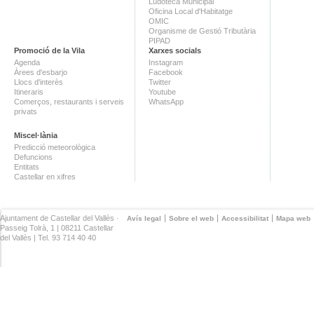
Ludoteca Municipal
Oficina Local d'Habitatge
OMIC
Organisme de Gestió Tributària
PIPAD
Promoció de la Vila
Xarxes socials
Agenda
Instagram
Àrees d'esbarjo
Facebook
Llocs d'interès
Twitter
Itineraris
Youtube
Comerços, restaurants i serveis
WhatsApp
privats
Miscel·lània
Predicció meteorològica
Defuncions
Entitats
Castellar en xifres
Ajuntament de Castellar del Vallès ·
Avís legal
Sobre el web
Accessibilitat
Mapa web
Passeig Tolrà, 1 | 08211 Castellar
del Vallès | Tel. 93 714 40 40