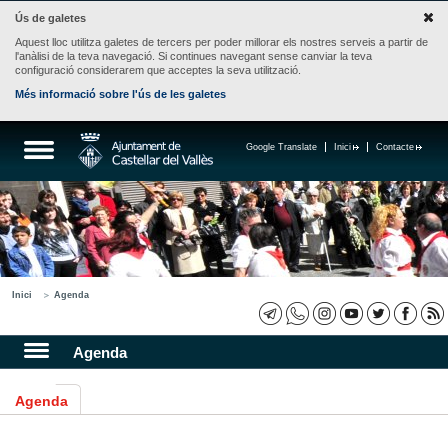
Ús de galetes
Aquest lloc utilitza galetes de tercers per poder millorar els nostres serveis a partir de
l'anàlisi de la teva navegació. Si continues navegant sense canviar la teva
configuració considerarem que acceptes la seva utilització.
Més informació sobre l'ús de les galetes
Google Translate
Inici
Contacte
Inici
Agenda
Agenda
Agenda