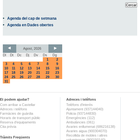
Agenda del cap de setmana
Agenda en Dades obertes
Agost, 2026
Dl
Dt
Dc
Dj
Dv
Ds
Dg
1
2
3
4
5
6
7
8
9
10
11
12
13
14
15
16
17
18
19
20
21
22
23
24
25
26
27
28
29
30
31
Et podem ajudar?
Adreces i telèfons
Com arribar a Castellar
Telèfons d'interès
Adreces i telèfons
Ajuntament (937144040)
Farmàcies de guàrdia
Policia (937144830)
Horaris de transport públic
Emergències (112)
Reserva d'equipaments
Ambulàncies (061)
Cita prèvia
Avaries enllumenat (686216138)
Avaries aigua (900304070)
Recollida de mobles i altres
Tràmits Freqüents
voluminosos (900150140)