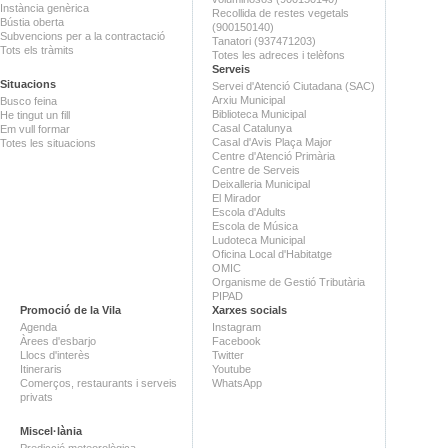
Instància genèrica
Recollida de restes vegetals
Bústia oberta
(900150140)
Subvencions per a la contractació
Tanatori (937471203)
Tots els tràmits
Totes les adreces i telèfons
Serveis
Situacions
Servei d'Atenció Ciutadana (SAC)
Arxiu Municipal
Busco feina
Biblioteca Municipal
He tingut un fill
Casal Catalunya
Em vull formar
Casal d'Avis Plaça Major
Totes les situacions
Centre d'Atenció Primària
Centre de Serveis
Deixalleria Municipal
El Mirador
Escola d'Adults
Escola de Música
Ludoteca Municipal
Oficina Local d'Habitatge
OMIC
Organisme de Gestió Tributària
PIPAD
Promoció de la Vila
Xarxes socials
Agenda
Instagram
Àrees d'esbarjo
Facebook
Llocs d'interès
Twitter
Itineraris
Youtube
Comerços, restaurants i serveis
WhatsApp
privats
Miscel·lània
Predicció meteorològica