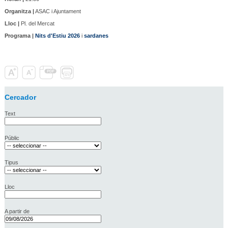
Organitza |
ASAC i Ajuntament
Lloc |
Pl. del Mercat
Programa |
Nits d'Estiu 2026
i
sardanes
Cercador
Text
Públic
Tipus
Lloc
A partir de