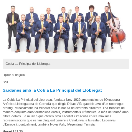
Cobla La Principal del Llobregat.
Dijous 9 de juliol
Ball
Sardanes amb la Cobla La Principal del Llobregat
La Cobla La Principal del Llobregat, fundada l’any 1929 amb músics de l’Orquestra
Artística Llobregatana de Cornellà que dirigia Dídac Vilà, gaudeix avui d’un reconegut
prestigi. Musicalment, ha treballat sota la batuta de diferents directors, i ha treballat de
manera conjunta amb formacions corals, instrumentals i rítmiques, a més de també amb
altres cobles. La música que ofereix s’ha escoltat i s’escolta en les màximes
representacions que es fan d’aquest gènere a Catalunya, a la resta d’Espanya i
d’Europa i, puntualment, també a Nova York, l’Argentina i Tunísia.
Horari |
21:30