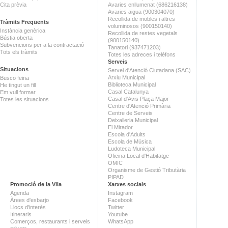
Cita prèvia
Avaries enllumenat (686216138)
Avaries aigua (900304070)
Recollida de mobles i altres
Tràmits Freqüents
voluminosos (900150140)
Instància genèrica
Recollida de restes vegetals
Bústia oberta
(900150140)
Subvencions per a la contractació
Tanatori (937471203)
Tots els tràmits
Totes les adreces i telèfons
Serveis
Situacions
Servei d'Atenció Ciutadana (SAC)
Arxiu Municipal
Busco feina
Biblioteca Municipal
He tingut un fill
Casal Catalunya
Em vull formar
Casal d'Avis Plaça Major
Totes les situacions
Centre d'Atenció Primària
Centre de Serveis
Deixalleria Municipal
El Mirador
Escola d'Adults
Escola de Música
Ludoteca Municipal
Oficina Local d'Habitatge
OMIC
Organisme de Gestió Tributària
PIPAD
Promoció de la Vila
Xarxes socials
Agenda
Instagram
Àrees d'esbarjo
Facebook
Llocs d'interès
Twitter
Itineraris
Youtube
Comerços, restaurants i serveis
WhatsApp