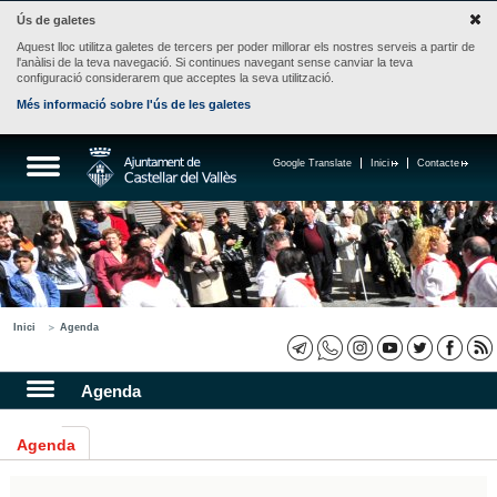
Ús de galetes
Aquest lloc utilitza galetes de tercers per poder millorar els nostres serveis a partir de
l'anàlisi de la teva navegació. Si continues navegant sense canviar la teva
configuració considerarem que acceptes la seva utilització.
Més informació sobre l'ús de les galetes
Google Translate
Inici
Contacte
Inici
Agenda
Agenda
Agenda