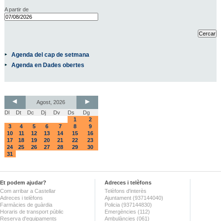
A partir de
Agenda del cap de setmana
Agenda en Dades obertes
Agost, 2026
Dl
Dt
Dc
Dj
Dv
Ds
Dg
1
2
3
4
5
6
7
8
9
10
11
12
13
14
15
16
17
18
19
20
21
22
23
24
25
26
27
28
29
30
31
Et podem ajudar?
Adreces i telèfons
Com arribar a Castellar
Telèfons d'interès
Adreces i telèfons
Ajuntament (937144040)
Farmàcies de guàrdia
Policia (937144830)
Horaris de transport públic
Emergències (112)
Reserva d'equipaments
Ambulàncies (061)