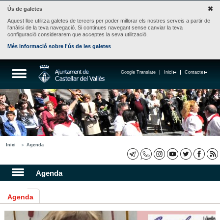
Ús de galetes
Aquest lloc utilitza galetes de tercers per poder millorar els nostres serveis a partir de
l'anàlisi de la teva navegació. Si continues navegant sense canviar la teva
configuració considerarem que acceptes la seva utilització.
Més informació sobre l'ús de les galetes
Google Translate
Inici
Contacte
Inici
Agenda
Agenda
Agenda