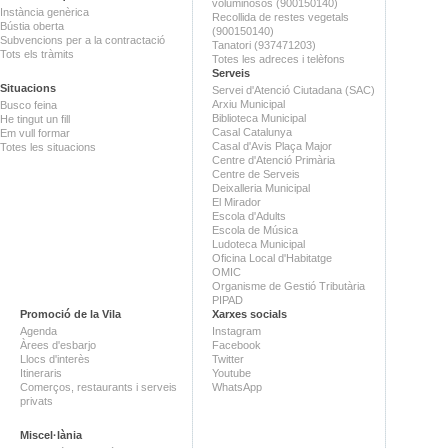
voluminosos (900150140)
Instància genèrica
Recollida de restes vegetals
Bústia oberta
(900150140)
Subvencions per a la contractació
Tanatori (937471203)
Tots els tràmits
Totes les adreces i telèfons
Serveis
Situacions
Servei d'Atenció Ciutadana (SAC)
Arxiu Municipal
Busco feina
Biblioteca Municipal
He tingut un fill
Casal Catalunya
Em vull formar
Casal d'Avis Plaça Major
Totes les situacions
Centre d'Atenció Primària
Centre de Serveis
Deixalleria Municipal
El Mirador
Escola d'Adults
Escola de Música
Ludoteca Municipal
Oficina Local d'Habitatge
OMIC
Organisme de Gestió Tributària
PIPAD
Promoció de la Vila
Xarxes socials
Agenda
Instagram
Àrees d'esbarjo
Facebook
Llocs d'interès
Twitter
Itineraris
Youtube
Comerços, restaurants i serveis
WhatsApp
privats
Miscel·lània