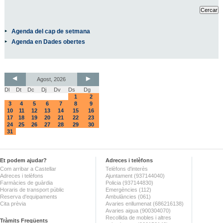
Agenda del cap de setmana
Agenda en Dades obertes
Agost, 2026
Dl
Dt
Dc
Dj
Dv
Ds
Dg
1
2
3
4
5
6
7
8
9
10
11
12
13
14
15
16
17
18
19
20
21
22
23
24
25
26
27
28
29
30
31
Et podem ajudar?
Adreces i telèfons
Com arribar a Castellar
Telèfons d'interès
Adreces i telèfons
Ajuntament (937144040)
Farmàcies de guàrdia
Policia (937144830)
Horaris de transport públic
Emergències (112)
Reserva d'equipaments
Ambulàncies (061)
Cita prèvia
Avaries enllumenat (686216138)
Avaries aigua (900304070)
Recollida de mobles i altres
Tràmits Freqüents