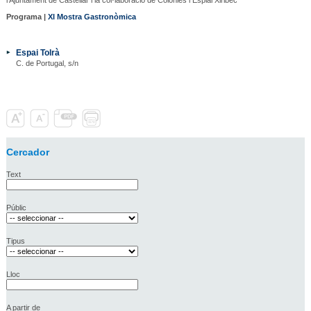
Programa |
XI Mostra Gastronòmica
Espai Tolrà
C. de Portugal, s/n
Cercador
Text
Públic
Tipus
Lloc
A partir de