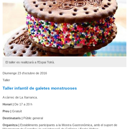
El taller es realitzarà a l'Espai Tolrà.
Diumenge 23 d'octubre de 2016
Taller
Taller infantil de galetes monstruoses
A càrrec de La Xarranca.
Horari |
De 17 a 20 h
Preu |
Gratuït
Destinataris |
Públic general
Organitza |
Establiments participants a la Mostra Gastronòmica, amb el suport de
l'Ajuntament de Castellar i la col·laboració de Colònies i Esplai Xiribec