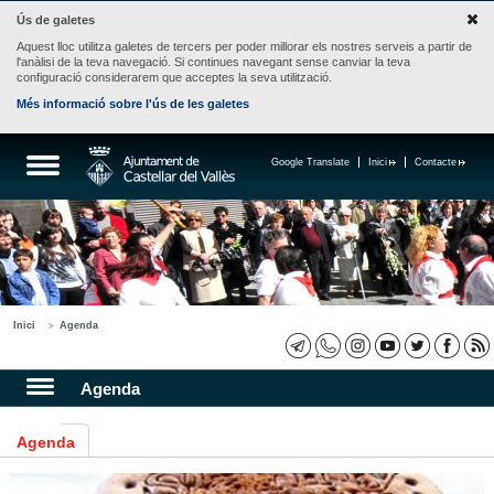
Ús de galetes
Aquest lloc utilitza galetes de tercers per poder millorar els nostres serveis a partir de
l'anàlisi de la teva navegació. Si continues navegant sense canviar la teva
configuració considerarem que acceptes la seva utilització.
Més informació sobre l'ús de les galetes
Google Translate
Inici
Contacte
Inici
Agenda
Agenda
Agenda