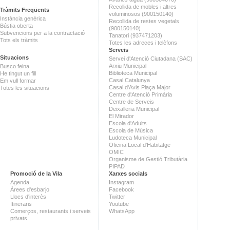
Recollida de mobles i altres
Tràmits Freqüents
voluminosos (900150140)
Instància genèrica
Recollida de restes vegetals
Bústia oberta
(900150140)
Subvencions per a la contractació
Tanatori (937471203)
Tots els tràmits
Totes les adreces i telèfons
Serveis
Situacions
Servei d'Atenció Ciutadana (SAC)
Arxiu Municipal
Busco feina
Biblioteca Municipal
He tingut un fill
Casal Catalunya
Em vull formar
Casal d'Avis Plaça Major
Totes les situacions
Centre d'Atenció Primària
Centre de Serveis
Deixalleria Municipal
El Mirador
Escola d'Adults
Escola de Música
Ludoteca Municipal
Oficina Local d'Habitatge
OMIC
Organisme de Gestió Tributària
PIPAD
Promoció de la Vila
Xarxes socials
Agenda
Instagram
Àrees d'esbarjo
Facebook
Llocs d'interès
Twitter
Itineraris
Youtube
Comerços, restaurants i serveis
WhatsApp
privats