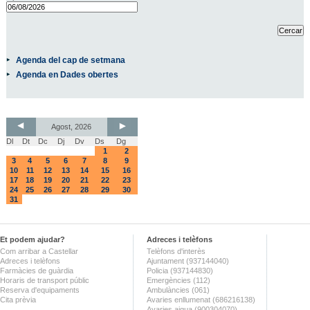
Agenda del cap de setmana
Agenda en Dades obertes
Agost, 2026
Dl
Dt
Dc
Dj
Dv
Ds
Dg
1
2
3
4
5
6
7
8
9
10
11
12
13
14
15
16
17
18
19
20
21
22
23
24
25
26
27
28
29
30
31
Et podem ajudar?
Adreces i telèfons
Com arribar a Castellar
Telèfons d'interès
Adreces i telèfons
Ajuntament (937144040)
Farmàcies de guàrdia
Policia (937144830)
Horaris de transport públic
Emergències (112)
Reserva d'equipaments
Ambulàncies (061)
Cita prèvia
Avaries enllumenat (686216138)
Avaries aigua (900304070)